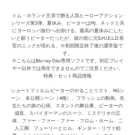
＆
DVDセット）
D
V
トム・ホランド主演で贈る人気ヒーローアクション
D
シリーズ第2弾。夏休み、ピーターはMJ、ネッドと共
セ
にヨーロッパ旅行へ出掛ける。最高の夏休みにした
ッ
いと願うピーターだったが、彼の前に元S.H.I.E.L.D.長
ト
官のニックが現れる。※初回限定終了後の通常版で
）
す。
※こちらはBlu-ray Disc専用ソフトです。対応プレイ
ヤー以外では再生できませんのでご注意ください。
特典・セット商品情報
ショートフィルム:ピーターのやることリスト、NGシ
ーン、未公開シーン（4種）、フラッシュの動画、先
生たちの旅の心得、スタントの舞台裏、ピーターの
成長、スパイダーマンのスーツ、ミステリオの正
体、ファー・ファー・ファー・フロム・ホーム、二
人三脚、フューリーとヒル、ギンター・リヴァ効