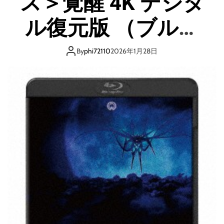
ス＞覚醒 4K デジタ
グ
レ
ル復元版 （ブルー
ー
ト
レイディスク）
・
By
phi72110
2026年1月28日
ウ
ォ
ー
）
（
ブ
ル
ー
レ
イ
デ
ィ
ス
ク
）