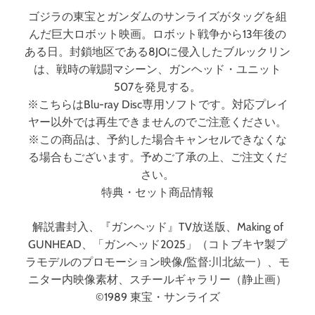
ス
ゴジラの東宝とガンダムのサンライズがタッグを組
ク
んだ巨大ロボット映画。ロボット戦争から13年後の
）
ある日。封鎖地区である8JOに侵入したブルックリン
は、戦時の戦闘マシーン、ガンヘッド・ユニット
507を発見する。
※こちらはBlu-ray Disc専用ソフトです。対応プレイ
ヤー以外では再生できませんのでご注意ください。
※この商品は、予約した場合キャンセルできなくな
る場合もございます。予めご了承の上、ご注文くだ
さい。
特典・セット商品情報
解説書封入、『ガンヘッド』TV放送版、Making of
GUNHEAD、「ガンヘッド2025」（コトブキヤ製プ
ラモデルのプロモーション映像/監督:川北紘一）、モ
ニター内映像素材、スチールギャラリー（静止画）
©1989 東宝・サンライズ