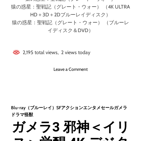
猿の惑星：聖戦記（グレート・ウォー） （4K ULTRA
HD＋3D＋2Dブルーレイディスク）
猿の惑星：聖戦記（グレート・ウォー） （ブルーレ
イディスク＆DVD）
2,195 total views, 2 views today
o
Leave a Comment
n
猿
の
惑
星
Blu-ray（ブルーレイ）
SF
アクション
エンタメセール
ガメラ
：
ドラマ
怪獣
聖
ガメラ3 邪神＜イリ
戦
記
（