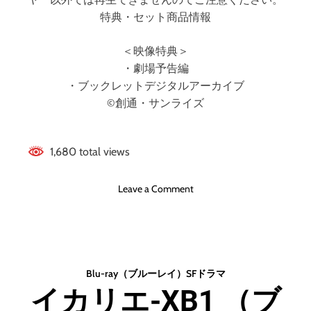
特典・セット商品情報
＜映像特典＞
・劇場予告編
・ブックレットデジタルアーカイブ
©創通・サンライズ
1,680 total views
o
Leave a Comment
n
U
.
C
.
Blu-ray（ブルーレイ）
SF
ドラマ
ガ
イカリエ-XB1 （ブ
ン
ダ