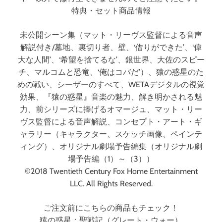
特典・セット商品情報
未公開シーン集（マット・リーヴス監督による音声
解説付き/墓地、裏切り者、壁、‘借りができた’、‘偉
大な人間’、‘希望を捨てるな’、銀世界、大佐のスピー
チ、マルコムと恐竜、‘俺はコバだ’）、猿の惑星のた
めの戦い、シーザーのすべて、WETAデジタルの視覚
効果、『猿の惑星』音楽の魅力、解き明かされる魅
力、前シリーズに捧げるオマージュ、マット・リー
ヴス監督による音声解説、コンセプト・アート・ギ
ャラリー（キャラクター、スケッチ画像、ペインテ
ィング）、オリジナル劇場予告編集（オリジナル劇
場予告編（1）～（3））
©2018 Twentieth Century Fox Home Entertainment
LLC. All Rights Reserved.
ご注文前にこちらの商品もチェック！
猿の惑星：聖戦記（グレート・ウォー）