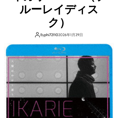
ルーレイディス
ム
B
l
ク）
u
-
r
By
phi72110
2026年1月29日
a
y
ラ
イ
ブ
ラ
リ
ー
ズ
機
動
戦
士
ガ