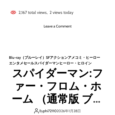
2,167 total views, 2 views today
o
Leave a Comment
n
A
I
崩
壊
Blu-ray（ブルーレイ）
SF
アクション
アメコミ・ヒーロー
（
エンタメセール
スパイダーマン
ヒーロー・ヒロイン
ブ
スパイダーマン:フ
ル
ー
ァー・フロム・ホ
レ
イ
デ
ーム （通常版 ブル
ィ
ス
ーレイディスク＆
ク
By
phi72110
2026年1月28日