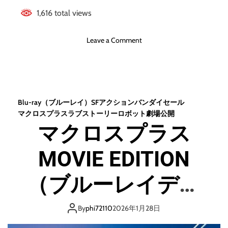
1,616 total views
o
Leave a Comment
n
ガ
メ
ラ
3
Blu-ray（ブルーレイ）
SF
アクション
バンダイセール
邪
マクロスプラス
ラブストーリー
ロボット
劇場公開
神
マクロスプラス
＜
イ
MOVIE EDITION
リ
ス
＞
（ブルーレイディ
覚
醒
スク）
4
By
phi72110
2026年1月28日
K