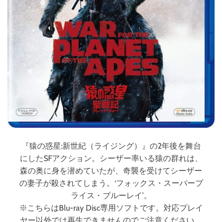
『猿の惑星:新世紀（ライジング）』の2年後を舞台
にしたSFアクション。シーザー率いる猿の群れは、
森の奥に身を潜めていたが、奇襲を受けてシーザー
の妻子が殺されてしまう。‘フォックス・スーパープ
ライス・ブルーレイ’。
※こちらはBlu-ray Disc専用ソフトです。対応プレイ
ヤー以外では再生できませんのでご注意ください。