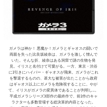
ガメラは神か！ 悪魔か！ガメラとギャオスの闘いで
両親を失った比良坂綾奈は、ガメラを激しく憎んで
いた。そんな折、綾奈はある洞窟で謎の生物を発
見。イリスと名付けて可愛がる。一方、東京・渋谷
に2引きにハイパー・ギャオスが飛来。ガメラがこれ
を撃退するものの、甚大な被害が出たことから政府
はギャオス以上にガメラを危険視することに。やが
て、イリスがガメラの変異体であることが判明し…。
平成ガメラシリーズ3部作の最終作で、前2作のキャ
ラクターも多数登場する総決算的内容となった。