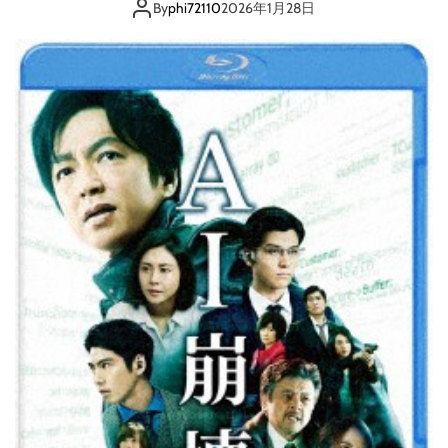
E
By
phi72110
2026年1月28日
D
I
T
I
O
N
（
ブ
ル
ー
レ
イ
デ
ィ
ス
ク
）