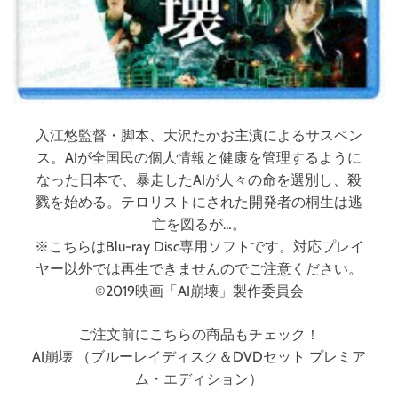
入江悠監督・脚本、大沢たかお主演によるサスペン
ス。AIが全国民の個人情報と健康を管理するように
なった日本で、暴走したAIが人々の命を選別し、殺
戮を始める。テロリストにされた開発者の桐生は逃
亡を図るが…。
※こちらはBlu-ray Disc専用ソフトです。対応プレイ
ヤー以外では再生できませんのでご注意ください。
©2019映画「AI崩壊」製作委員会
ご注文前にこちらの商品もチェック！
AI崩壊 （ブルーレイディスク＆DVDセット プレミア
ム・エディション）