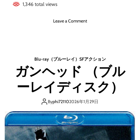
1,346 total views
o
Leave a Comment
n
A
R
I
E
Blu-ray（ブルーレイ）
SF
アクション
L
ガンヘッド （ブル
-
エ
ーレイディスク）
リ
ア
ル
By
phi72110
2026年1月29日
-
B
l
u
-
r