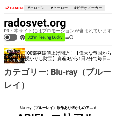
S
#ヒロイン
#ヒーロー
#ビデオメーカー
TRENDING
k
i
radosvet.org
p
t
PR：本サイトにはプロモーションが含まれています
o
I'm Feeling Lucky
S
M
S
c
w
e
e
o
i
n
a
100部突破値上げ間近！【偉大な帝国から
n
t
u
r
授かりし財宝】資産0から1日7分で毎日1
c
c
t
万円の利益を積み重ねたミルフィーユ投
h
h
e
資法
カテゴリー:
Blu-ray（ブルー
c
n
o
t
l
レイ）
o
r
m
o
d
Blu-ray（ブルーレイ）
原作あり
懐かしのアニメ
e