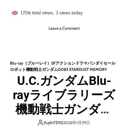
1,706 total views, 2 views today
o
Leave a Comment
n
ガ
ン
ヘ
ッ
Blu-ray（ブルーレイ）
SF
アクション
ドラマ
バンダイセール
ド
ロボット
機動戦士ガンダム0083 STARDUST MEMORY
（
U.C.ガンダムBlu-
ブ
ル
rayライブラリーズ
ー
レ
イ
機動戦士ガンダム
デ
ィ
0083-ジオンの残
ス
By
phi72110
2026年1月29日