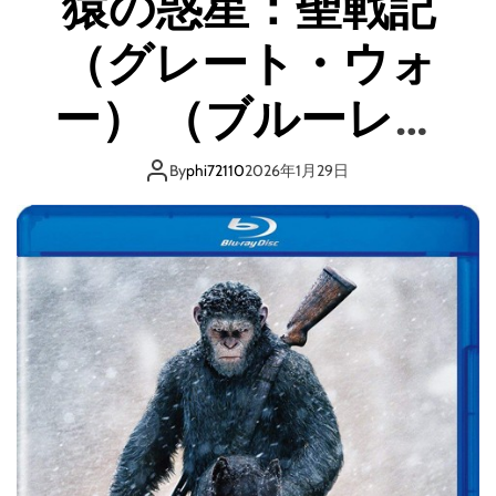
猿の惑星：聖戦記
1
（グレート・ウォ
（
ブ
ル
ー） （ブルーレイ
ー
レ
ディスク）
イ
By
phi72110
2026年1月29日
デ
ィ
ス
ク
）