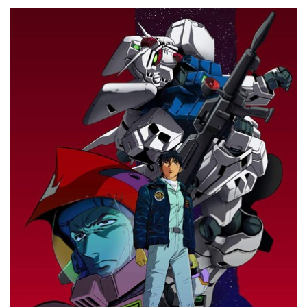
ク
光- （ブルーレイデ
）
ィスク）