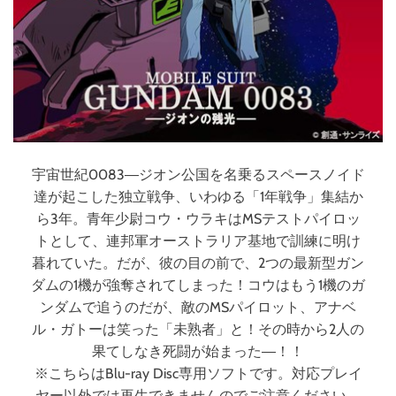
宇宙世紀0083―ジオン公国を名乗るスペースノイド
達が起こした独立戦争、いわゆる「1年戦争」集結か
ら3年。青年少尉コウ・ウラキはMSテストパイロッ
トとして、連邦軍オーストラリア基地で訓練に明け
暮れていた。だが、彼の目の前で、2つの最新型ガン
ダムの1機が強奪されてしまった！コウはもう1機のガ
ンダムで追うのだが、敵のMSパイロット、アナベ
ル・ガトーは笑った「未熟者」と！その時から2人の
果てしなき死闘が始まった―！！
※こちらはBlu-ray Disc専用ソフトです。対応プレイ
ヤー以外では再生できませんのでご注意ください。