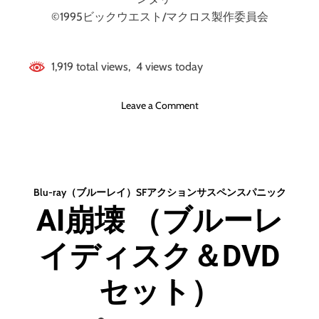
©1995ビックウエスト/マクロス製作委員会
1,919 total views, 4 views today
o
Leave a Comment
n
マ
ク
ロ
ス
Blu-ray（ブルーレイ）
SF
アクション
サスペンス
パニック
プ
AI崩壊 （ブルーレ
ラ
ス
イディスク＆DVD
M
O
V
セット）
I
E