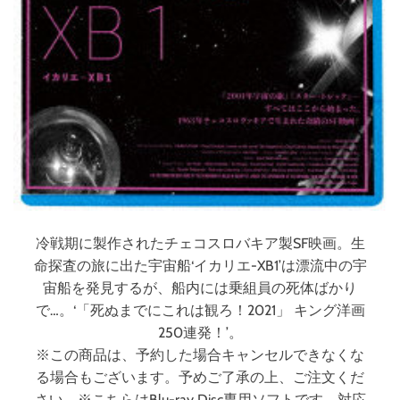
ン
ダ
ム
0
0
8
3
-
ジ
オ
ン
の
冷戦期に製作されたチェコスロバキア製SF映画。生
残
命探査の旅に出た宇宙船‘イカリエ-XB1’は漂流中の宇
光
-
宙船を発見するが、船内には乗組員の死体ばかり
（
で…。‘「死ぬまでにこれは観ろ！2021」 キング洋画
ブ
250連発！’。
ル
※この商品は、予約した場合キャンセルできなくな
ー
る場合もございます。予めご了承の上、ご注文くだ
レ
さい。※こちらはBlu-ray Disc専用ソフトです。対応