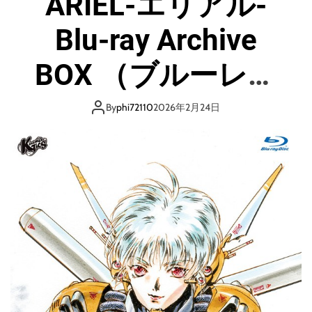
ARIEL-エリアル-
Blu-ray Archive
BOX （ブルーレイ
ディスク）
By
phi72110
2026年2月24日