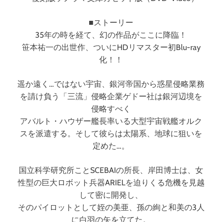
■ストーリー
35年の時を経て、幻の作品がここに降臨！
笹本祐一の出世作、ついにHDリマスター初Blu-ray
化！！
遥か遠く…ではない宇宙、銀河帝国から惑星侵略業務
を請け負う「三流」侵略企業ゲドー社は銀河辺境を
侵略すべく
アバルト・ハウザー艦長率いる大型宇宙戦艦オルク
スを派遣する。そして彼らは太陽系、地球に狙いを
定めた…。
国立科学研究所ことSCEBAIの所長、岸田博士は、女
性型の巨大ロボット兵器ARIELを迫りくる危機を見越
して密に開発し、
そのパイロットとして姪の美亜、孫の絢と和美の3人
に白羽の矢を立てた。