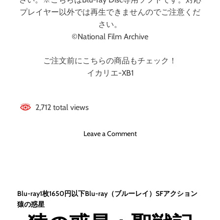
イ
プレイヤー以外では再生できませんのでご注意くだ
デ
さい。
ィ
ス
©National Film Archive
ク
）
ご注文前にこちらの商品もチェック！
イカリエ-XB1
2,712 total views
o
Leave a Comment
n
イ
カ
リ
エ
Blu-ray1枚1650円以下
Blu-ray（ブルーレイ）
SF
アクション
-
猿の惑星
X
B