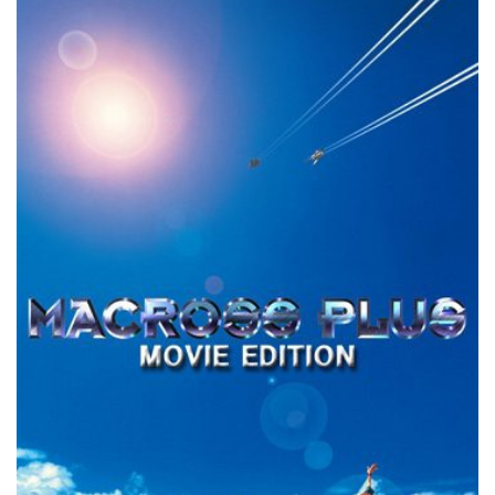
デ
ジ
タ
ル
復
元
版
（
ブ
ル
ー
レ
イ
デ
ィ
ス
ク
）