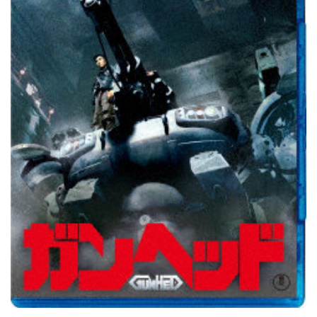
a
y
A
r
c
h
i
v
e
B
O
X
（
ブ
ル
ー
レ
イ
デ
ィ