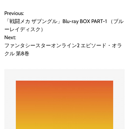
Previous:
投
「戦闘メカ ザブングル」Blu-ray BOX PART-1 （ブル
稿
ーレイディスク）
Next:
ナ
ファンタシースターオンライン2 エピソード・オラ
ビ
クル 第8巻
ゲ
ー
シ
ョ
ン