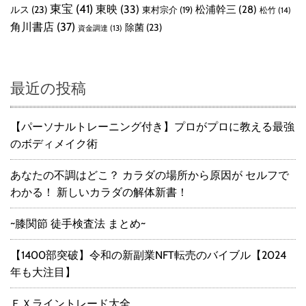
東宝
(41)
東映
(33)
ルス
(23)
松浦幹三
(28)
東村宗介
(19)
松竹
(14)
角川書店
(37)
除菌
(23)
資金調達
(13)
最近の投稿
【パーソナルトレーニング付き】プロがプロに教える最強
のボディメイク術
あなたの不調はどこ？ カラダの場所から原因が セルフで
わかる！ 新しいカラダの解体新書！
~膝関節 徒手検査法 まとめ~
【1400部突破】令和の新副業NFT転売のバイブル【2024
年も大注目】
ＦＸライントレード大全