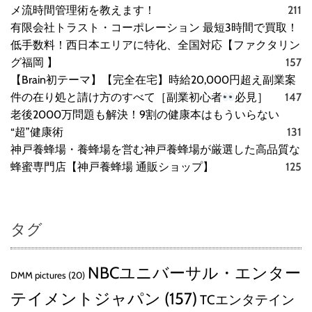
メ流時間管理術を教えます！
211
有限会社トラスト・コーポレーション 最短3時間で買取！
低手数料！西日本エリアに特化、全国対応【ファクタリン
グ福岡 】
157
【Brain初テーマ】【完全在宅】時給20,000円超え副業案
件の在り処と請け方のすべて［副業初心者
必見］
147
老後2000万問題も解決！9割の健康本はもういらない
“超”健康術
131
神戸養蜂場・養蜂場を営む神戸養蜂場が厳選した高品質な
蜂蜜専門店【神戸養蜂場 通販ショップ】
125
タグ
NBCユニバーサル・エンター
DMM pictures
(20)
テイメントジャパン
(157)
TCエンタテイン