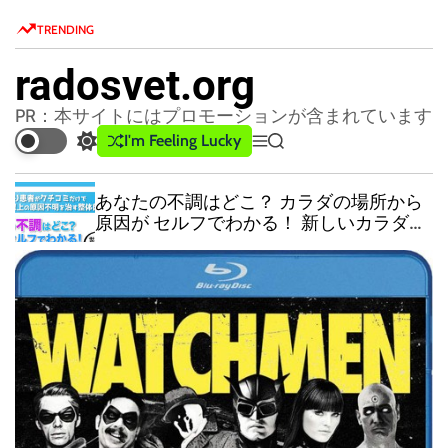
S
TRENDING
k
i
radosvet.org
p
t
PR：本サイトにはプロモーションが含まれています
o
I'm Feeling Lucky
S
M
S
c
w
e
e
o
i
n
a
あなたの不調はどこ？ カラダの場所から
t
u
r
n
原因が セルフでわかる！ 新しいカラダの
c
c
t
解体新書！
h
h
e
c
n
o
l
t
o
r
m
o
d
e