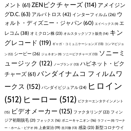
ZENピクチャーズ
(114)
メント
(61)
アメイジン
グD.C.
(63)
ウ
アルバトロス
(42)
インターフィルム
(26)
ォルト・ディズニー・ジャパン
(60)
エ
エイベックス
(11)
キン
レコム
(38)
オミクロン株
(23)
オルスタックソフト販売
(14)
グレコード
(119)
ギャガ・コミュニケーションズ
(13)
コンマビジョ
ソニーミ
シービー
(26)
ン
(12)
ソニーピクチャーズ
(13)
ジェネオン
(11)
ュージック
(122)
ハピネット・ピク
ノーブランド
(13)
バンダイナムコ フィルムワ
チャーズ
(61)
ヒロイン
ークス
(152)
バンダイビジュアル
(24)
(512)
ヒーロー
(512)
ビクターエンタテインメント
ビデオメーカー
(125)
ファクタリング
(22)
フィン
(15)
ジア初期脱毛
(21)
フォックス
(16)
ポニーキャニオン
(16)
ラフィー
(11)
ワーナ
感染
(23)
新型コロナウイ
上倉栄治
(19)
吉川徹
(13)
ー・ホーム・ビデオ
(11)