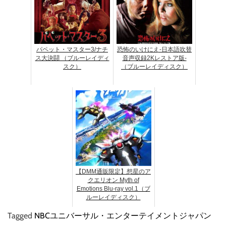
パペット・マスター3/ナチ
恐怖のいけにえ-日本語吹替
ス大決闘 （ブルーレイディ
音声収録2Kレストア版-
スク）
（ブルーレイディスク）
【DMM通販限定】想星のア
クエリオン Myth of
Emotions Blu-ray vol.1（ブ
ルーレイディスク）
Tagged
NBCユニバーサル・エンターテイメントジャパン