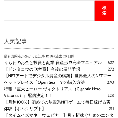
検
索
人気記事
最も訪問者が多かった記事 10 件 (過去 28 日間)
りもわのお金と投資と副業 資産形成完全マニュアル
627
【ドンタコウのFX考察】今後の展開予想
272
【NFTアートでデジタル資産の構築】世界最大のNFTマー
ケットプレイス「Open Sea」での購入方法
270
特報『巨大ヒーロー ヴィクトリアス（Gigantic Hero
Victorius）』配信決定！！
223
【月利100%】初めての放置系NFTゲームで毎日稼げる実
体験【ボムクリプト】
211
【タイムイズマネーウェビナー】月７桁稼ぐためのエンタ