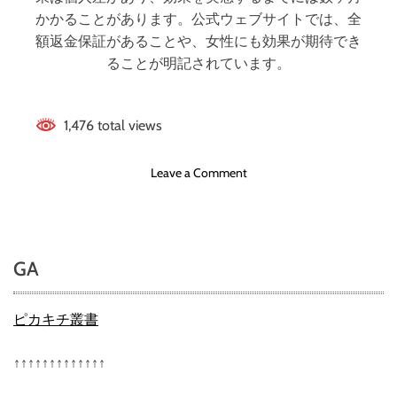
て
かかることがあります。公式ウェブサイトでは、全
効
額返金保証があることや、女性にも効果が期待でき
果
ることが明記されています。
確
認
ま
1,476 total views
で
の
完
o
Leave a Comment
全
n
ガ
フ
イ
ィ
ド
ン
GA
ジ
ア
の
ピカキチ叢書
評
判
↑↑↑↑↑↑↑↑↑↑↑↑↑
、
良