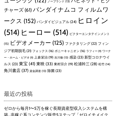
ュージック
(122)
ハピネット・ピク
ノーブランド
(13)
バンダイナムコ フィルムワ
チャーズ
(61)
ヒロイン
ークス
(152)
バンダイビジュアル
(24)
(514)
ヒーロー
(514)
ビクターエンタテインメント
ビデオメーカー
(125)
ファクタリング
(22)
フィン
(15)
ジア初期脱毛
(21)
フォックス
(16)
ポニーキャニオン
(16)
ラフィー
(11)
ワーナ
感染
(23)
新型コロナウイ
上倉栄治
(19)
吉川徹
(13)
ー・ホーム・ビデオ
(11)
東宝
(41)
東映
(33)
ルス
(23)
松浦幹三
(28)
東村宗介
(19)
松竹
(14)
角川書店
(37)
除菌
(23)
資金調達
(13)
最近の投稿
ゼロから毎月1〜5万を稼ぐ長期資産型収入システムを構
築…非稼ぐ系コンテンツ販売5ステップ「ゼロイチメイク