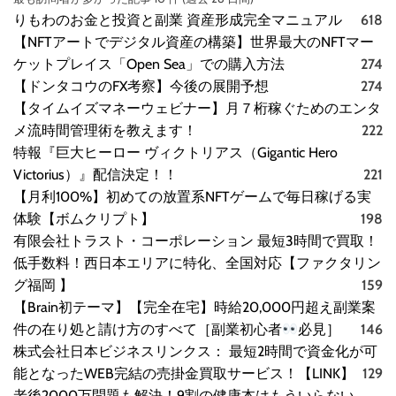
ト
りもわのお金と投資と副業 資産形成完全マニュアル
618
は
ど
【NFTアートでデジタル資産の構築】世界最大のNFTマー
う
ケットプレイス「Open Sea」での購入方法
274
な
【ドンタコウのFX考察】今後の展開予想
274
の
【タイムイズマネーウェビナー】月７桁稼ぐためのエンタ
？
メ流時間管理術を教えます！
222
【
特報『巨大ヒーロー ヴィクトリアス（Gigantic Hero
徹
Victorius）』配信決定！！
221
底
解
【月利100%】初めての放置系NFTゲームで毎日稼げる実
説
体験【ボムクリプト】
198
】
有限会社トラスト・コーポレーション 最短3時間で買取！
低手数料！西日本エリアに特化、全国対応【ファクタリン
グ福岡 】
159
【Brain初テーマ】【完全在宅】時給20,000円超え副業案
件の在り処と請け方のすべて［副業初心者
必見］
146
株式会社日本ビジネスリンクス： 最短2時間で資金化が可
能となったWEB完結の売掛金買取サービス！【LINK】
129
老後2000万問題も解決！9割の健康本はもういらない