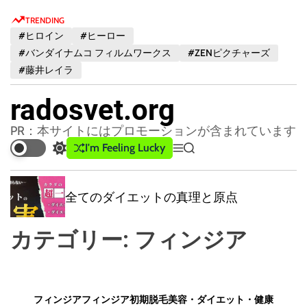
S
TRENDING
k
#ヒロイン
#ヒーロー
i
#バンダイナムコ フィルムワークス
#ZENピクチャーズ
p
#藤井レイラ
t
o
radosvet.org
c
o
PR：本サイトにはプロモーションが含まれています
n
I'm Feeling Lucky
S
M
S
t
w
e
e
e
i
n
a
レ
t
u
r
全てのダイエットの真理と原点
n
c
c
t
h
h
カテゴリー:
フィンジア
c
o
l
o
r
フィンジア
フィンジア初期脱毛
美容・ダイエット・健康
m