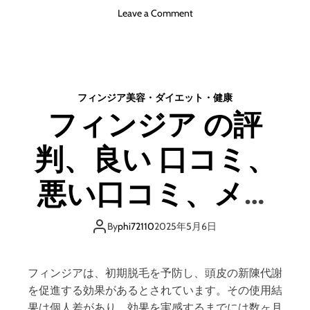
o
Leave a Comment
n
フ
ィ
ン
ジ
フィンジア
美容・ダイエット・健康
ア
フィンジア の評
初
期
判、良い 口コミ、
脱
毛
:
悪い口コミ、メリ
原
因
ットとデメリット
、
By
phi72110
2025年5月6日
対
はどうなの？ 【徹
策
、
フィンジアは、初期脱毛を予防し、頭皮の新陳代謝
そ
底解説】
を促進する効果があるとされています。その使用結
し
果は個人差があり、効果を実感するまでには数ヶ月