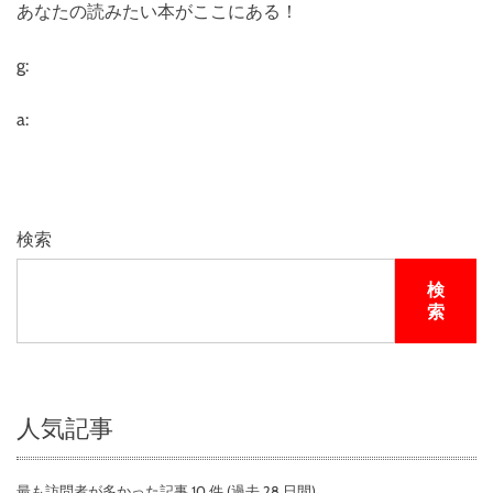
あなたの読みたい本がここにある！
い
口
コ
g:
ミ
、
a:
悪
い
口
コ
ミ
検索
、
メ
検
リ
索
ッ
ト
と
デ
メ
人気記事
リ
ッ
最も訪問者が多かった記事 10 件 (過去 28 日間)