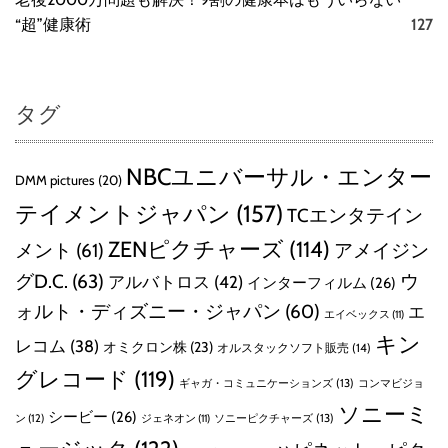
“超”健康術
127
タグ
NBCユニバーサル・エンター
DMM pictures
(20)
テイメントジャパン
(157)
TCエンタテイン
ZENピクチャーズ
(114)
メント
(61)
アメイジン
グD.C.
(63)
ウ
アルバトロス
(42)
インターフィルム
(26)
ォルト・ディズニー・ジャパン
(60)
エ
エイベックス
(11)
キン
レコム
(38)
オミクロン株
(23)
オルスタックソフト販売
(14)
グレコード
(119)
ギャガ・コミュニケーションズ
(13)
コンマビジョ
ソニーミ
シービー
(26)
ン
(12)
ソニーピクチャーズ
(13)
ジェネオン
(11)