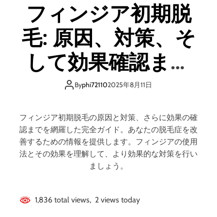
フィンジア初期脱
o
d
e
毛: 原因、対策、そ
して効果確認まで
の完全ガイド
By
phi72110
2025年8月11日
フィンジア初期脱毛の原因と対策、さらに効果の確
認までを網羅した完全ガイド。あなたの脱毛症を改
善するための情報を提供します。フィンジアの使用
法とその効果を理解して、より効果的な対策を行い
ましょう。
1,836 total views, 2 views today