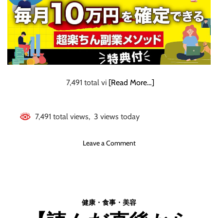
給
【特典付】
2
0
,
0
0
0
円
7,491 total vi
[Read More…]
超
え
副
7,491 total views, 3 views today
業
案
o
Leave a Comment
件
n
の
超
在
多
り
忙
処
な
と
健康・食事・美容
あ
請
な