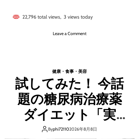
７
０
22,796 total views, 3 views today
０
０
ま
o
Leave a Comment
で
n
増
全
や
て
し
の
た
ダ
健康・食事・美容
禁
イ
断
試してみた！ 今話
エ
の
ッ
裏
題の糖尿病治療薬
ト
ワ
の
ザ
真
ダイエット「実
！
理
と
は・・・」
原
By
phi72110
2026年8月8日
点