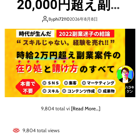
20,000円超え副業
4
キ
案件の在り処と請
ロ
By
phi72110
2026年8月8日
痩
け方のすべて［副
せ
る
“
業初心者
必見］
怠
け
者
”
で
も
で
き
る
9,804 total vi
[Read More…]
『
正
義
9,804 total views
の