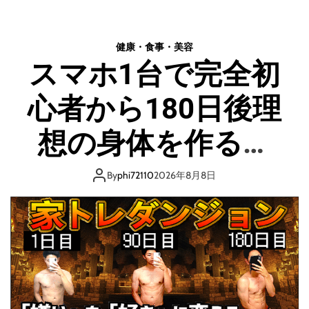
後
か
2
る
0
痩
健康・食事・美容
0
せ
スマホ1台で完全初
0
る
万
基
心者から180日後理
問
礎
題
知
も
想の身体を作る次
識
解
】
決
世代のボディーメ
！
By
phi72110
2026年8月8日
9
イク
割
の
健
康
本
は
も