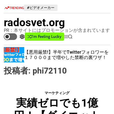
S
#ビデオメーカー
TRENDING
k
i
radosvet.org
p
t
PR：本サイトにはプロモーションが含まれています
o
I'm Feeling Lucky
S
M
S
c
w
e
e
o
i
n
a
ン
【悪用厳禁!】半年でTwitterフォロワーを
n
t
u
r
１７０００まで増やした禁断の裏ワザ！
c
c
t
h
h
e
投稿者:
phi72110
c
n
o
t
l
o
r
マーケティング
m
実績ゼロでも1億
o
d
e