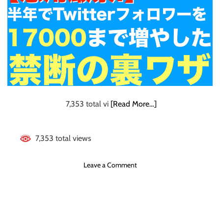
ジ
ャ
ン
ル
発
信
】
完
全
攻
7,353 total vi
[Read More…]
略
バ
イ
7,353 total views
ブ
ル
o
Leave a Comment
n
【
悪
用
厳