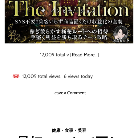
作
業
後
す
ぐ
に
必
ず
12,009 total v
[Read More…]
2
,
0
12,009 total views, 6 views today
0
0
o
Leave a Comment
円
n
〜
【
4
S
,
N
0
S
0
健康・食事・美容
集
0