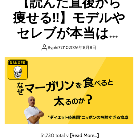
【読んだ直後から
け
た
方
痩せる!!】モデルや
で
の
も
す
た
セレブが本当は教
べ
っ
て
た
［
えたくない、生涯
2
By
phi72110
2026年8月8日
副
時
業
ダイエットで悩ま
間
初
の
心
隙
ない方法をこっそ
者
間
時
り教えます！日本
必
間
見
を
］
一わかりやすい油
利
用
の教科書！
す
る
だ
51,730 total v
[Read More…]