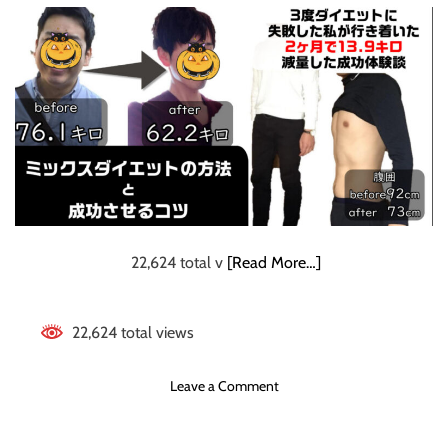
メ
モ
ソ
デ
ッ
ル
ド
や
【
セ
特
レ
典
ブ
付
が
】
本
当
は
教
22,624 total v
[Read More…]
え
た
く
22,624 total views
な
い
o
Leave a Comment
、
n
生
2
涯