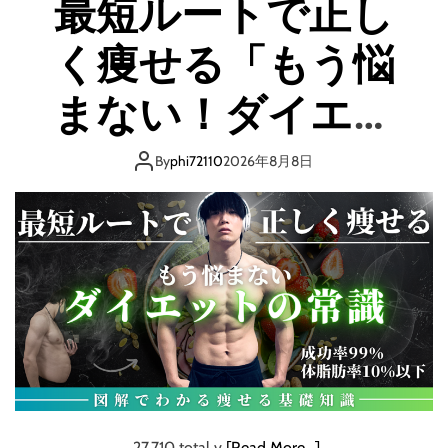
最短ルートで正し
客
円
要
の
く痩せる「もう悩
ら
報
ず
酬
で
まない！ダイエッ
が
収
発
益
生
トの常識」【図解
化
By
phi72110
2026年8月8日
！
】
でわかる痩せる基
T
h
e
礎知識】
I
n
v
i
t
a
t
i
o
27,710 total v
[Read More…]