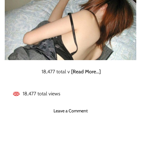
18,477 total v
[Read More…]
18,477 total views
o
Leave a Comment
n
誰
も
が