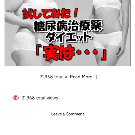
21,968 total v
[Read More…]
21,968 total views
o
Leave a Comment
n
試
し