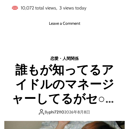
10,072 total views, 3 views today
o
Leave a Comment
n
め
ま
い
耳
恋愛・人間関係
鳴
誰もが知ってるア
り
イドルのマネージ
評
価
と
ャーしてるがセ○ク
介
入
ス相手になってる
By
phi72110
2026年8月8日