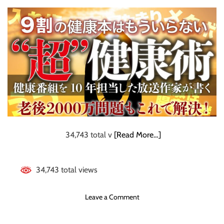
も
う
悩
ま
な
い
！
ダ
イ
エ
ッ
ト
の
34,743 total v
[Read More…]
常
識
」
34,743 total views
【
図
o
Leave a Comment
解
n
で
老
わ