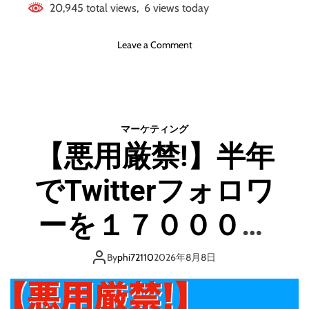
20,945 total views, 6 views today
o
Leave a Comment
n
実
績
ゼ
ロ
マーケティング
で
【悪用厳禁!】半年
も
1
でTwitterフォロワ
億
円
！
ーを１７０００ま
【
ダ
で増やした禁断の
イ
By
phi72110
2026年8月8日
エ
裏ワザ！
ッ
ト