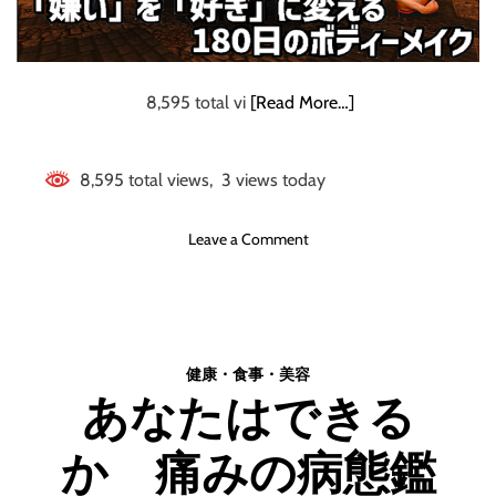
う
い
ら
な
い
8,595 total vi
[Read More…]
“
超
”
8,595 total views, 3 views today
健
康
o
Leave a Comment
術
n
ス
マ
ホ
1
健康・食事・美容
台
あなたはできる
で
完
か 痛みの病態鑑
全
初