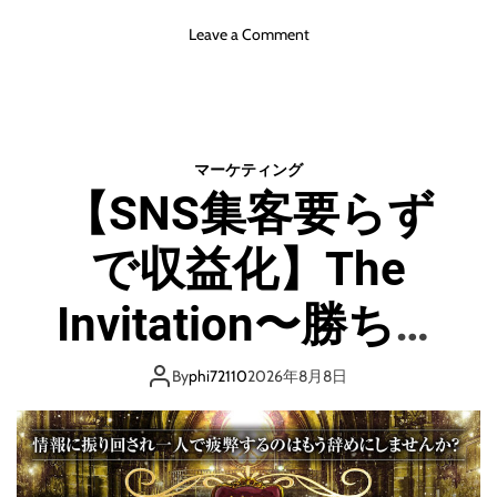
開
o
Leave a Comment
n
【
マ
ネ
ー
マーケティング
ゲ
【SNS集客要らず
イ
ン
で収益化】The
シ
ス
テ
Invitation〜勝ち確
ム
4
への招待〜
.
By
phi72110
2026年8月8日
0
】
毎
日
の