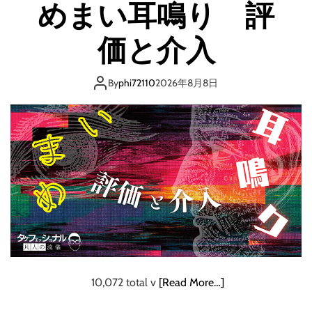
めまい耳鳴り 評
え
る
価と介入
知
ら
By
phi72110
2026年8月8日
な
き
ゃ
ヤ
バ
イ
！
体
の
基
本
10,072 total v
[Read More…]