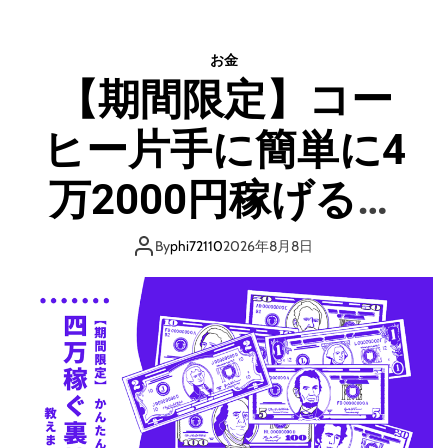
ヶ
ダ
月
イ
で
エ
お金
1
ッ
【期間限定】コー
4
ト
キ
で
ヒー片手に簡単に4
ロ
悩
減
ま
量
万2000円稼げる裏
な
し
い
た
方
技を公開
方
By
phi72110
2026年8月8日
法
法
を
（
こ
ミ
っ
ッ
そ
ク
り
ス
教
ダ
え
イ
ま
エ