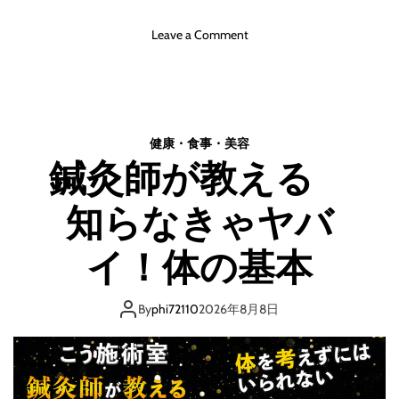
の
ボ
o
Leave a Comment
デ
n
ィ
あ
ー
な
メ
た
イ
は
ク
健康・食事・美容
で
鍼灸師が教える
き
る
知らなきゃヤバ
か
痛
イ！体の基本
み
の
病
By
phi72110
2026年8月8日
態
鑑
別