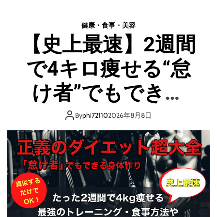
て
み
健康・食事・美容
た
【史上最速】2週間
！
今
で4キロ痩せる“怠
話
題
の
け者”でもできる
糖
尿
『正義のダイエッ
病
By
phi72110
2026年8月8日
治
ト超大全』
療
薬
ダ
イ
エ
ッ
ト
「