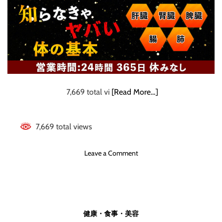
臨
床
1
年
目
で
知
り
た
7,669 total vi
[Read More…]
か
っ
た
7,669 total views
評
価
o
Leave a Comment
法
n
鍼
灸
師
が
健康・食事・美容
教