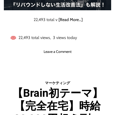
実
は
・
・
22,493 total v
[Read More…]
・
」
22,493 total views, 3 views today
o
Leave a Comment
n
【
史
上
最
マーケティング
速
【Brain初テーマ】
】
2
【完全在宅】時給
週
間
で