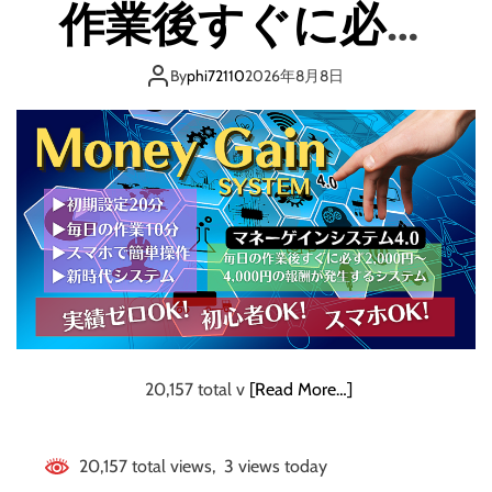
ー
作業後すぐに必ず
片
手
2,000円〜4,000円
に
By
phi72110
2026年8月8日
簡
の報酬が発生！
単
に
4
万
2
0
0
0
円
稼
げ
る
20,157 total v
[Read More…]
裏
技
を
20,157 total views, 3 views today
公