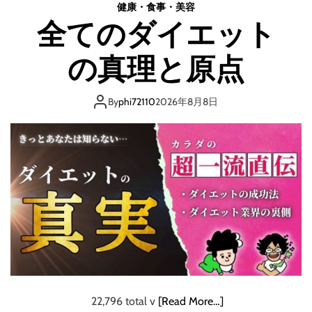
健康・食事・美容
禁
全てのダイエット
!
】
の真理と原点
半
年
で
By
phi72110
2026年8月8日
T
w
i
t
t
e
r
フ
ォ
ロ
ワ
ー
を
22,796 total v
[Read More…]
１