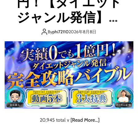
円！【ダイエット
ジャンル発信】完
全攻略バイブル
By
phi72110
2026年8月8日
20,945 total v
[Read More…]