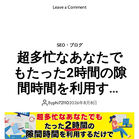
ダ
o
Leave a Comment
イ
n
エ
【
ッ
B
ト
r
超
a
大
SEO・ブログ
i
全
超多忙なあなたで
n
』
初
もたった2時間の隙
テ
ー
マ
間時間を利用する
】
【
だけで毎月10万円
完
By
phi72110
2026年8月8日
全
を確定できる超楽
在
宅
】
ちん副業メソッド
時