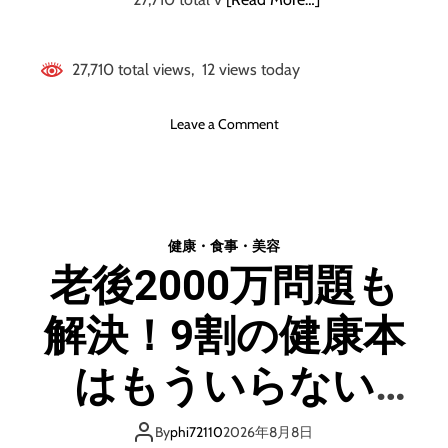
n
〜
勝
27,710 total views, 12 views today
ち
確
o
Leave a Comment
へ
n
の
最
招
短
待
ル
〜
ー
健康・食事・美容
ト
老後2000万問題も
で
正
解決！9割の健康本
し
く
痩
はもういらない
せ
る
“超”健康術
「
By
phi72110
2026年8月8日