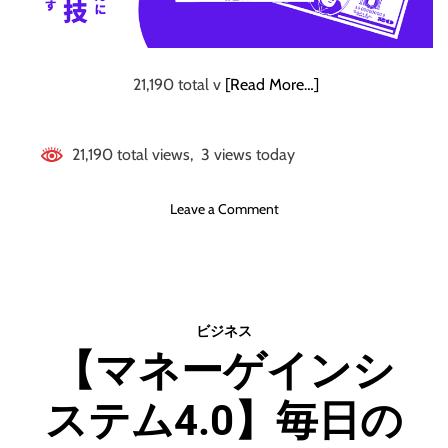
す
ッ
！
ト
日
）
本
と
21,190 total v
[Read More…]
一
ダ
わ
イ
か
エ
21,190 total views, 3 views today
り
ッ
や
ト
す
o
Leave a Comment
の
い
n
コ
油
【
ツ
の
期
教
間
科
限
ビジネス
書
定
【マネーゲインシ
！
】
コ
ステム4.0】毎日の
ー
ヒ