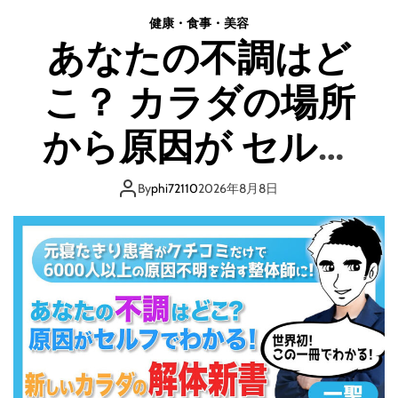
知
健康・食事・美容
っ
あなたの不調はど
て
る
こ？ カラダの場所
ア
イ
ド
から原因が セルフ
ル
の
でわかる！ 新しい
マ
By
phi72110
2026年8月8日
ネ
カラダの解体新
ー
ジ
ャ
書！
ー
し
て
る
が
セ