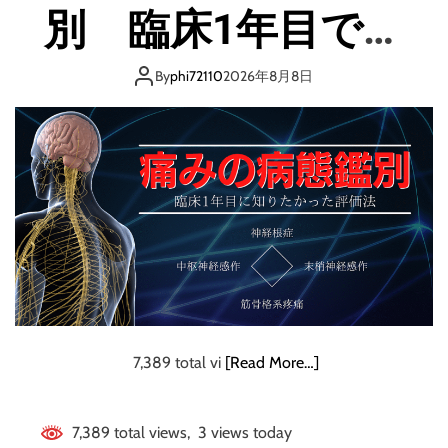
心
別 臨床1年目で知
者
か
りたかった評価法
ら
By
phi72110
2026年8月8日
1
8
0
日
後
理
想
の
身
体
を
作
る
7,389 total vi
[Read More…]
次
世
代
7,389 total views, 3 views today