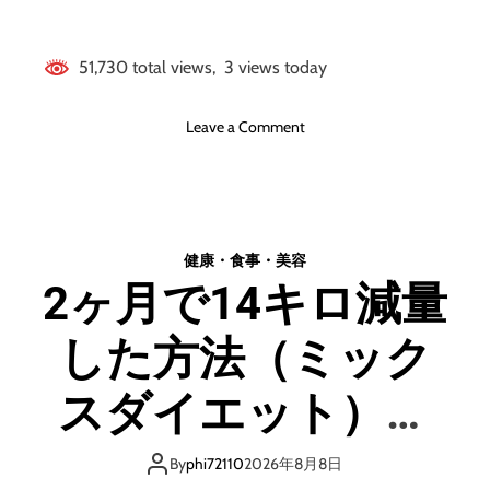
け
で
毎
51,730 total views, 3 views today
月
1
o
Leave a Comment
0
n
万
【
円
読
を
ん
確
だ
定
健康・食事・美容
直
で
2ヶ月で14キロ減量
後
き
か
る
した方法（ミック
ら
超
痩
楽
せ
スダイエット）と
ち
る
ん
!
副
ダイエットのコツ
!
By
phi72110
2026年8月8日
業
】