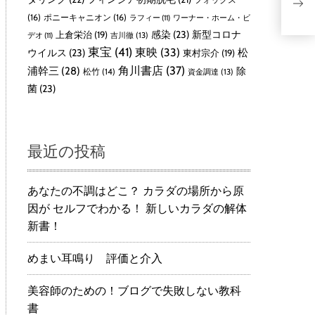
人
ビス
(16)
ポニーキャニオン
(16)
ラフィー
(11)
ワーナー・ホーム・ビ
感染
(23)
新型コロナ
上倉栄治
(19)
吉川徹
(13)
デオ
(11)
東宝
(41)
東映
(33)
ウイルス
(23)
松
東村宗介
(19)
角川書店
(37)
浦幹三
(28)
除
松竹
(14)
資金調達
(13)
菌
(23)
最近の投稿
あなたの不調はどこ？ カラダの場所から原
因が セルフでわかる！ 新しいカラダの解体
新書！
めまい耳鳴り 評価と介入
美容師のための！ブログで失敗しない教科
書