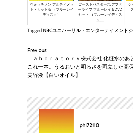
ウォッチメン アルティメッ
ゴーストバスターズ/アフタ
シ
ト・カット版 （ブルーレイ
ーライフ ブルーレイ＆DVD
ディスク）
セット （ブルーレイディス
ク）
Tagged
NBCユニバーサル・エンターテイメント
Previous:
投
ｌａｂｏｒａｔｏｒｙ株式会社 化粧水のあ
稿
これ一本。うるおいと明るさを両立した高
美容液【白いオイル】
ナ
ビ
ゲ
ー
phi72110
シ