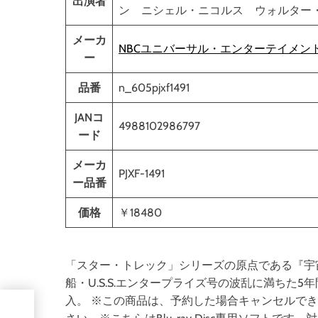
出演者
ン ニシェル・ニコルス ウォルター
メーカ
NBCユニバーサル・エンターテイメン
ー
品番
n_605pjxf1491
JANコ
4988102986797
ード
メーカ
PJXF-1491
ー品番
価格
￥18480
「スター・トレック」シリーズの原点である『宇
船・U.S.S.エンタープライズ号の波乱に満ちた
入。 ※この商品は、予約した場合キャンセルで
化