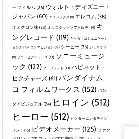
ウォルト・ディズニー・
ーフィルム
(26)
ジャパン
(60)
エレコム
(38)
エイベックス
(11)
キ
オミクロン株
(23)
オルスタックソフト販売
(14)
ングレコード
(119)
ギャガ・コミュニケーシ
シービー
(26)
ョンズ
(13)
コンマビジョン
(12)
ジェネオン
ソニーミュージ
ソニーピクチャーズ
(13)
(11)
ック
(122)
ハピネット・
ノーブランド
(13)
バンダイナム
ピクチャーズ
(61)
コ フィルムワークス
(152)
バン
ヒロイン
(512)
ダイビジュアル
(24)
ヒーロー
(512)
ビクターエンタテイン
ビデオメーカー
(125)
ファク
メント
(15)
ＭＳＦＪ
タリング
(22)
フィンジア初期脱毛
(21)
フォックス