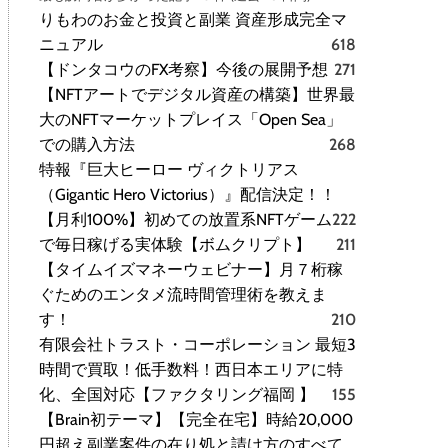
りもわのお金と投資と副業 資産形成完全マ
ニュアル
618
【ドンタコウのFX考察】今後の展開予想
271
【NFTアートでデジタル資産の構築】世界最
大のNFTマーケットプレイス「Open Sea」
での購入方法
268
特報『巨大ヒーロー ヴィクトリアス
（Gigantic Hero Victorius）』配信決定！！
【月利100%】初めての放置系NFTゲーム
222
で毎日稼げる実体験【ボムクリプト】
211
【タイムイズマネーウェビナー】月７桁稼
ぐためのエンタメ流時間管理術を教えま
す！
210
有限会社トラスト・コーポレーション 最短3
時間で買取！低手数料！西日本エリアに特
化、全国対応【ファクタリング福岡 】
155
【Brain初テーマ】【完全在宅】時給20,000
円超え副業案件の在り処と請け方のすべて