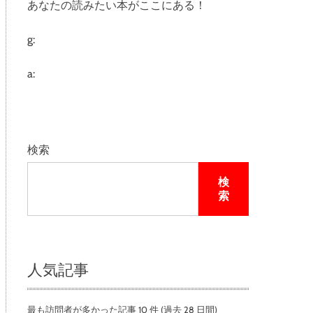
あなたの読みたい本がここにある！
e
g:
a:
検索
検
索
人気記事
最も訪問者が多かった記事 10 件 (過去 28 日間)