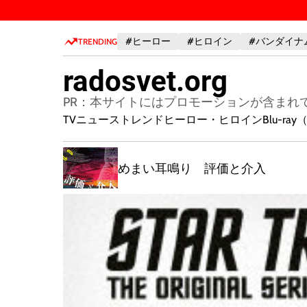
S
k
#ヒーロー
#ヒロイン
#バンダイナ
i
TRENDING
p
radosvet.org
t
o
PR：本サイトにはプロモーションが含まれ
c
TVニューストレンド
ヒーロー・ヒロイン
Blu-r
o
n
ラダの場所
t
めまい耳鳴り 評価と介入
！ 新しい
e
n
t