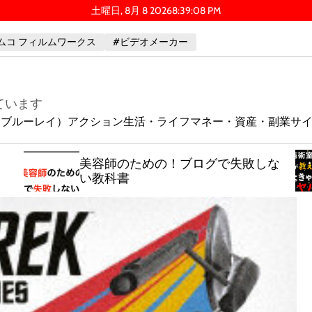
土曜日, 8月 8 2026
8
:
39
:
09
PM
ムコ フィルムワークス
#ビデオメーカー
ています
ay（ブルーレイ）
アクション
生活・ライフ
マネー・資産・副業
サ
美容師のための！ブログで失敗しな
い教科書