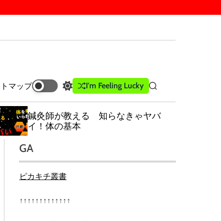
I'm Feeling Lucky
イトマップ
S
S
w
e
i
a
鍼灸師が教える 知らなきゃヤバ
t
r
イ！体の基本
c
c
h
h
GA
c
o
l
ピカキチ叢書
o
r
m
↑↑↑↑↑↑↑↑↑↑↑↑↑
o
d