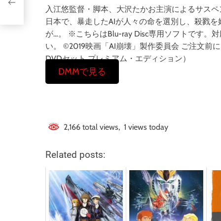
士
入江悠監督・脚本、大沢たかお主演によるサスペ
日本で、暴走したAIが人々の命を選別し、殺戮
が…。 ※こちらはBlu-ray Disc専用ソフト
い。 ©2019映画「AI崩壊」製作委員会 ご注文
DVDセット プレミアム・エディション）
DMMで見る
2,166 total views, 1 views today
Related posts: