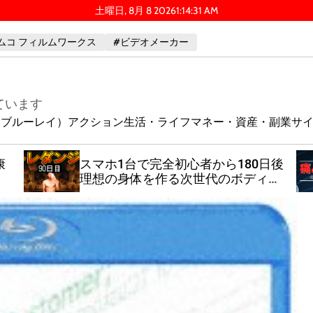
土曜日, 8月 8 2026
1
:
14
:
32
AM
ムコ フィルムワークス
#ビデオメーカー
ています
ay（ブルーレイ）
アクション
生活・ライフ
マネー・資産・副業
サ
康
スマホ1台で完全初心者から180日後
理想の身体を作る次世代のボディー
メイク