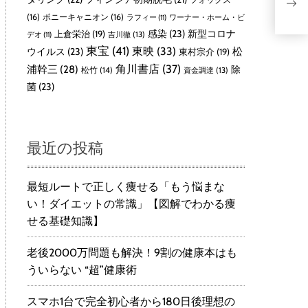
（
(16)
ポニーキャニオン
(16)
ラフィー
(11)
ワーナー・ホーム・ビ
感染
(23)
新型コロナ
上倉栄治
(19)
吉川徹
(13)
デオ
(11)
東宝
(41)
東映
(33)
ウイルス
(23)
松
東村宗介
(19)
角川書店
(37)
浦幹三
(28)
除
松竹
(14)
資金調達
(13)
菌
(23)
最近の投稿
最短ルートで正しく痩せる「もう悩まな
い！ダイエットの常識」【図解でわかる痩
せる基礎知識】
老後2000万問題も解決！9割の健康本はも
ういらない “超”健康術
スマホ1台で完全初心者から180日後理想の