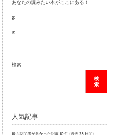
あなたの読みたい本がここにある！
e
g:
a:
検索
検
索
人気記事
最も訪問者が多かった記事 10 件 (過去 28 日間)