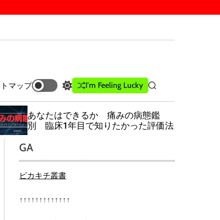
I'm Feeling Lucky
イトマップ
S
S
w
e
i
a
あなたはできるか 痛みの病態鑑
t
r
別 臨床1年目で知りたかった評価法
c
c
h
h
GA
c
o
l
ピカキチ叢書
o
r
m
↑↑↑↑↑↑↑↑↑↑↑↑↑
o
d