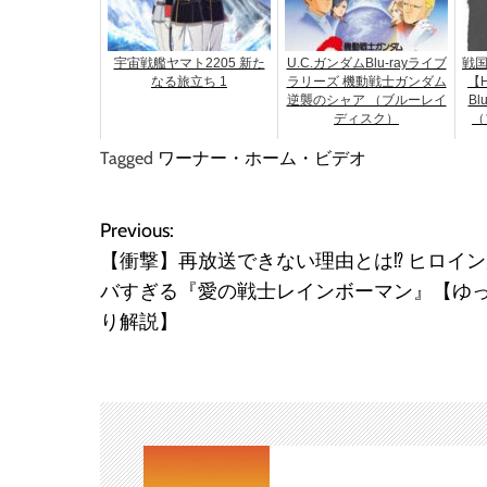
宇宙戦艦ヤマト2205 新た
U.C.ガンダムBlu-rayライブ
戦国
なる旅立ち 1
ラリーズ 機動戦士ガンダム
【H
逆襲のシャア （ブルーレイ
Bl
ディスク）
（
Tagged
ワーナー・ホーム・ビデオ
Previous:
投
【衝撃】再放送できない理由とは⁉ ヒロイ
稿
バすぎる『愛の戦士レインボーマン』【ゆ
り解説】
ナ
ビ
ゲ
ー