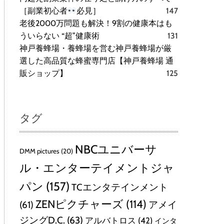
［副業初心者
必見］
147
老後2000万問題も解決！9割の健康本はも
ういらない “超”健康術
131
神戸養蜂場・養蜂場を営む神戸養蜂場が厳
選した高品質な蜂蜜専門店【神戸養蜂場 通
販ショップ】
125
タグ
NBCユニバーサ
DMM pictures
(20)
ル・エンターテイメントジャ
パン
(157)
TCエンタテインメント
ZENピクチャーズ
(114)
(61)
アメイ
ジングD.C.
(63)
アルバトロス
(42)
インタ