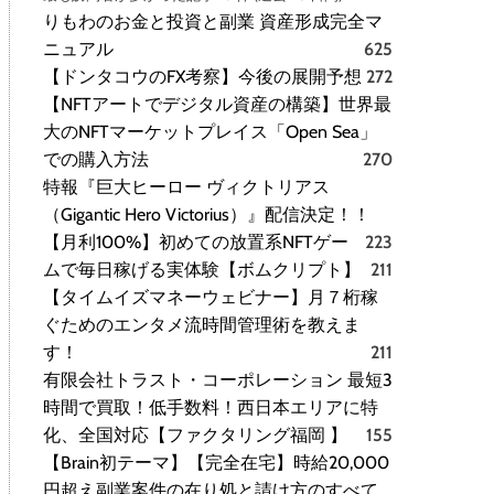
りもわのお金と投資と副業 資産形成完全マ
ニュアル
625
【ドンタコウのFX考察】今後の展開予想
272
【NFTアートでデジタル資産の構築】世界最
大のNFTマーケットプレイス「Open Sea」
での購入方法
270
特報『巨大ヒーロー ヴィクトリアス
（Gigantic Hero Victorius）』配信決定！！
【月利100%】初めての放置系NFTゲー
223
ムで毎日稼げる実体験【ボムクリプト】
211
【タイムイズマネーウェビナー】月７桁稼
ぐためのエンタメ流時間管理術を教えま
す！
211
有限会社トラスト・コーポレーション 最短3
時間で買取！低手数料！西日本エリアに特
化、全国対応【ファクタリング福岡 】
155
【Brain初テーマ】【完全在宅】時給20,000
円超え副業案件の在り処と請け方のすべて