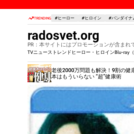
S
k
#ヒーロー
#ヒロイン
#バンダイナ
i
TRENDING
p
radosvet.org
t
o
PR：本サイトにはプロモーションが含まれ
c
TVニューストレンド
ヒーロー・ヒロイン
Blu-r
o
n
「もう悩
老後2000万問題も解決！9割の健
t
」【図解
本はもういらない “超”健康術
e
n
t