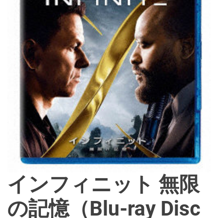
d
e
インフィニット 無限
の記憶（Blu-ray Disc