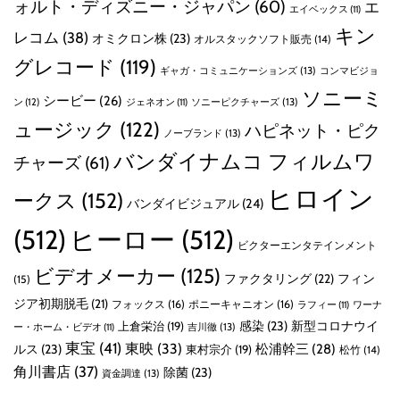
ォルト・ディズニー・ジャパン
(60)
エ
エイベックス
(11)
キン
レコム
(38)
オミクロン株
(23)
オルスタックソフト販売
(14)
グレコード
(119)
ギャガ・コミュニケーションズ
(13)
コンマビジョ
ソニーミ
シービー
(26)
ン
(12)
ソニーピクチャーズ
(13)
ジェネオン
(11)
ュージック
(122)
ハピネット・ピク
ノーブランド
(13)
バンダイナムコ フィルムワ
チャーズ
(61)
ヒロイン
ークス
(152)
バンダイビジュアル
(24)
(512)
ヒーロー
(512)
ビクターエンタテインメント
ビデオメーカー
(125)
ファクタリング
(22)
フィン
(15)
ジア初期脱毛
(21)
フォックス
(16)
ポニーキャニオン
(16)
ラフィー
(11)
ワーナ
感染
(23)
新型コロナウイ
上倉栄治
(19)
吉川徹
(13)
ー・ホーム・ビデオ
(11)
東宝
(41)
東映
(33)
ルス
(23)
松浦幹三
(28)
東村宗介
(19)
松竹
(14)
角川書店
(37)
除菌
(23)
資金調達
(13)