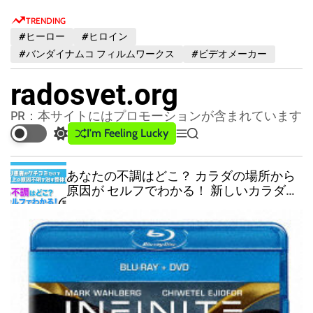
S
TRENDING
k
#ヒーロー
#ヒロイン
i
#バンダイナムコ フィルムワークス
#ビデオメーカー
p
t
radosvet.org
o
c
PR：本サイトにはプロモーションが含まれています
o
I'm Feeling Lucky
S
M
S
n
w
e
e
t
i
n
a
あなたの不調はどこ？ カラダの場所から
t
u
r
e
原因が セルフでわかる！ 新しいカラダの
c
c
n
解体新書！
h
h
t
c
o
l
o
r
m
o