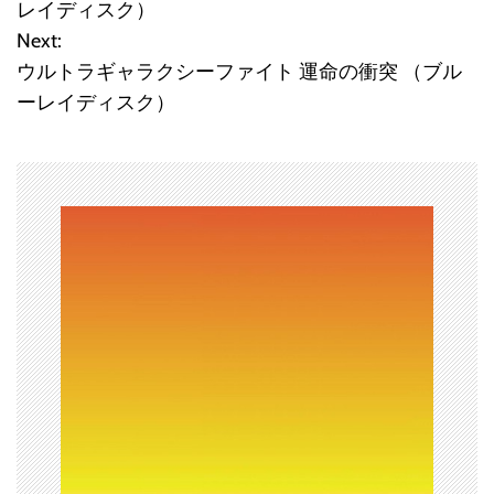
稿
レイディスク）
Next:
ナ
ウルトラギャラクシーファイト 運命の衝突 （ブル
ビ
ーレイディスク）
ゲ
ー
シ
ョ
ン