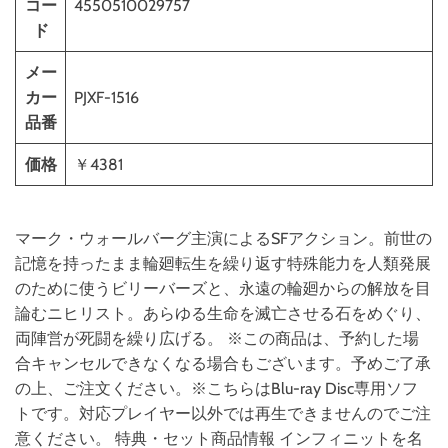
コー
4550510029757
ド
メー
カー
PJXF-1516
品番
価格
￥4381
マーク・ウォールバーグ主演によるSFアクション。前世の
記憶を持ったまま輪廻転生を繰り返す特殊能力を人類発展
のために使うビリーバーズと、永遠の輪廻からの解放を目
論むニヒリスト。あらゆる生命を滅亡させる石をめぐり、
両陣営が死闘を繰り広げる。 ※この商品は、予約した場
合キャンセルできなくなる場合もございます。予めご了承
の上、ご注文ください。※こちらはBlu-ray Disc専用ソフ
トです。対応プレイヤー以外では再生できませんのでご注
意ください。 特典・セット商品情報 インフィニットを名