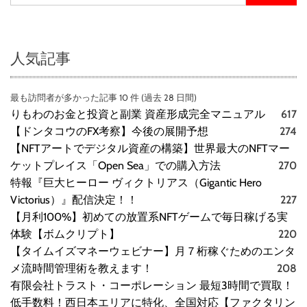
人気記事
最も訪問者が多かった記事 10 件 (過去 28 日間)
りもわのお金と投資と副業 資産形成完全マニュアル
617
【ドンタコウのFX考察】今後の展開予想
274
【NFTアートでデジタル資産の構築】世界最大のNFTマー
ケットプレイス「Open Sea」での購入方法
270
特報『巨大ヒーロー ヴィクトリアス（Gigantic Hero
Victorius）』配信決定！！
227
【月利100%】初めての放置系NFTゲームで毎日稼げる実
体験【ボムクリプト】
220
【タイムイズマネーウェビナー】月７桁稼ぐためのエンタ
メ流時間管理術を教えます！
208
有限会社トラスト・コーポレーション 最短3時間で買取！
低手数料！西日本エリアに特化、全国対応【ファクタリン