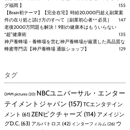
グ福岡 】
155
【Brain初テーマ】【完全在宅】時給20,000円超え副業案
件の在り処と請け方のすべて［副業初心者
必見］
147
老後2000万問題も解決！9割の健康本はもういらない
“超”健康術
135
神戸養蜂場・養蜂場を営む神戸養蜂場が厳選した高品質な
蜂蜜専門店【神戸養蜂場 通販ショップ】
129
タグ
NBCユニバーサル・エンター
DMM pictures
(20)
テイメントジャパン
(157)
TCエンタテイン
ZENピクチャーズ
(114)
メント
(61)
アメイジン
グD.C.
(63)
ウ
アルバトロス
(42)
インターフィルム
(26)