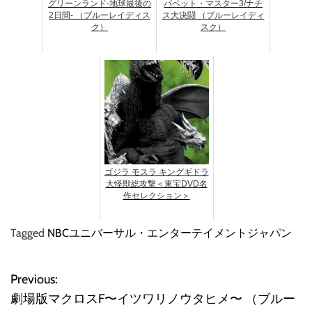
グリーンランド-地球最後の
パペット・マスター3/ナチ
2日間- （ブルーレイディス
ス大決闘 （ブルーレイディ
ク）
スク）
ゴジラ モスラ キングギドラ
大怪獣総攻撃＜東宝DVD名
作セレクション＞
Tagged
NBCユニバーサル・エンターテイメントジャパン
Previous:
投
劇場版マクロスF〜イツワリノウタヒメ〜 （ブルー