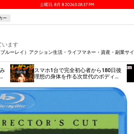
土曜日, 8月 8 2026
3
:
28
:
38
PM
カー
ています
ay（ブルーレイ）
アクション
生活・ライフ
マネー・資産・副業
サ
積み
スマホ1台で完全初心者から180日後
ん
理想の身体を作る次世代のボディー
メイク