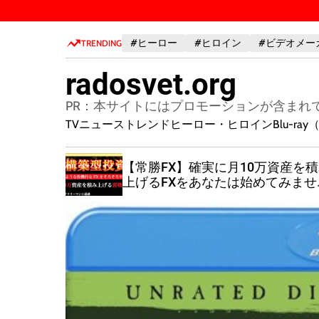
S
k
#ヒーロー
#ヒロイン
#ビデオメー
i
TRENDING
p
radosvet.org
t
o
PR：本サイトにはプロモーションが含まれ
c
TVニューストレンド
ヒーロー・ヒロイン
Blu-r
o
n
安で使える
【常勝FX】確実に月10万資産を
t
00倍に増
上げるFXをあなたは始めてみませ
e
か？
n
t