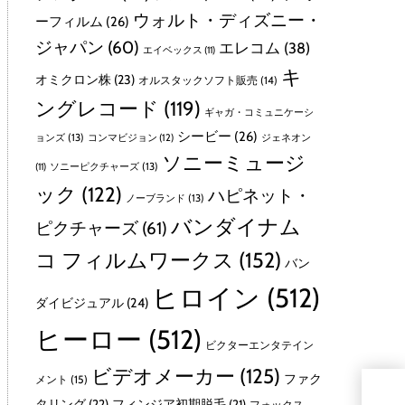
ウォルト・ディズニー・
ーフィルム
(26)
ジャパン
(60)
エレコム
(38)
エイベックス
(11)
キ
オミクロン株
(23)
オルスタックソフト販売
(14)
ングレコード
(119)
ギャガ・コミュニケーシ
シービー
(26)
ョンズ
(13)
コンマビジョン
(12)
ジェネオン
ソニーミュージ
ソニーピクチャーズ
(13)
(11)
ック
(122)
ハピネット・
ノーブランド
(13)
バンダイナム
ピクチャーズ
(61)
コ フィルムワークス
(152)
バン
ヒロイン
(512)
ダイビジュアル
(24)
ヒーロー
(512)
ビクターエンタテイン
ビデオメーカー
(125)
ファク
メント
(15)
劇
タリング
(22)
フィンジア初期脱毛
(21)
フォックス