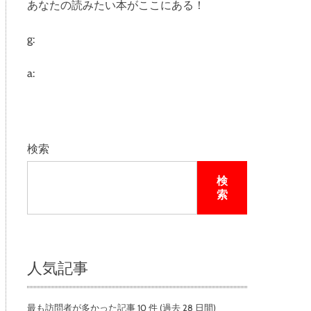
あなたの読みたい本がここにある！
e
g:
a:
検索
検
索
人気記事
最も訪問者が多かった記事 10 件 (過去 28 日間)