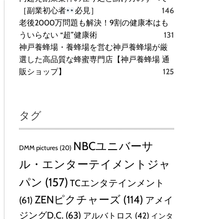
［副業初心者
必見］
146
老後2000万問題も解決！9割の健康本はも
ういらない “超”健康術
131
神戸養蜂場・養蜂場を営む神戸養蜂場が厳
選した高品質な蜂蜜専門店【神戸養蜂場 通
販ショップ】
125
タグ
NBCユニバーサ
DMM pictures
(20)
ル・エンターテイメントジャ
パン
(157)
TCエンタテインメント
ZENピクチャーズ
(114)
(61)
アメイ
ジングD.C.
(63)
アルバトロス
(42)
インタ