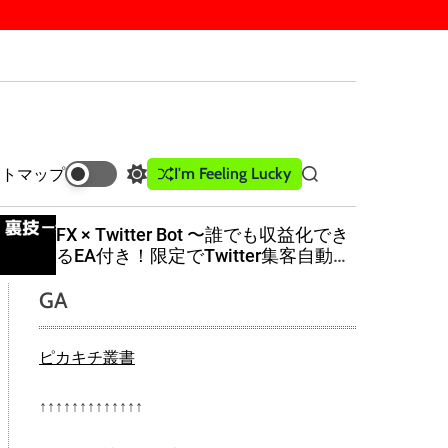
I'm Feeling Lucky
イトマップ
S
S
w
e
i
a
FX × Twitter Bot 〜誰でも収益化でき
t
r
るEA付き！限定でTwitter集客自動化
c
c
ツールも配布中！〜
h
h
GA
c
o
l
ピカキチ叢書
o
r
m
↑↑↑↑↑↑↑↑↑↑↑↑↑
o
d