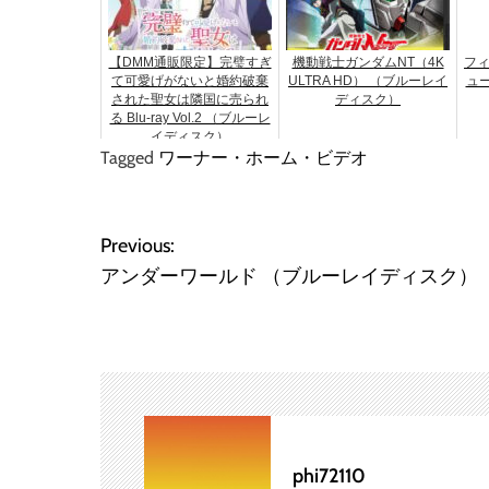
【DMM通販限定】完璧すぎ
機動戦士ガンダムNT（4K
フィ
て可愛げがないと婚約破棄
ULTRA HD） （ブルーレイ
ュ
された聖女は隣国に売られ
ディスク）
る Blu-ray Vol.2 （ブルーレ
イディスク）
Tagged
ワーナー・ホーム・ビデオ
投
Previous:
アンダーワールド （ブルーレイディスク）
稿
ナ
ビ
ゲ
ー
phi72110