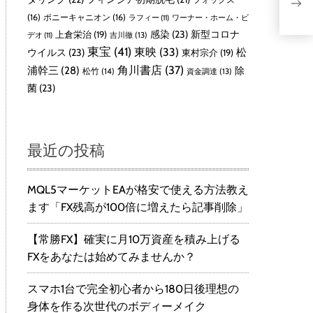
ヒ
(16)
ポニーキャニオン
(16)
ラフィー
(11)
ワーナー・ホーム・ビ
感染
(23)
新型コロナ
上倉栄治
(19)
吉川徹
(13)
デオ
(11)
東宝
(41)
東映
(33)
ウイルス
(23)
松
東村宗介
(19)
角川書店
(37)
浦幹三
(28)
除
松竹
(14)
資金調達
(13)
菌
(23)
最近の投稿
MQL5マーケットEAが格安で使える方法教え
ます「FX残高が100倍に増えたら記事削除」
【常勝FX】確実に月10万資産を積み上げる
FXをあなたは始めてみませんか？
スマホ1台で完全初心者から180日後理想の
身体を作る次世代のボディーメイク