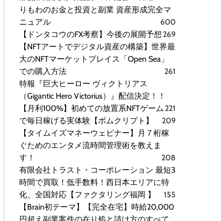
りもわのお金と投資と副業 資産形成完全マ
ニュアル
600
【ドンタコウのFX考察】今後の展開予想
269
【NFTアートでデジタル資産の構築】世界最
大のNFTマーケットプレイス「Open Sea」
での購入方法
261
特報『巨大ヒーロー ヴィクトリアス
（Gigantic Hero Victorius）』配信決定！！
【月利100%】初めての放置系NFTゲーム
221
で毎日稼げる実体験【ボムクリプト】
209
【タイムイズマネーウェビナー】月７桁稼
ぐためのエンタメ流時間管理術を教えま
す！
208
有限会社トラスト・コーポレーション 最短3
時間で買取！低手数料！西日本エリアに特
化、全国対応【ファクタリング福岡 】
155
【Brain初テーマ】【完全在宅】時給20,000
円超え副業案件の在り処と請け方のすべて