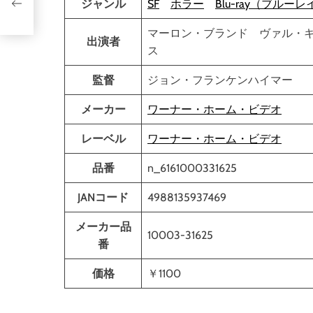
ジャンル
SF
ホラー
Blu-ray（ブルーレ
マーロン・ブランド ヴァル・
出演者
ス
監督
ジョン・フランケンハイマー
メーカー
ワーナー・ホーム・ビデオ
レーベル
ワーナー・ホーム・ビデオ
品番
n_6161000331625
JANコード
4988135937469
メーカー品
10003-31625
番
価格
￥1100