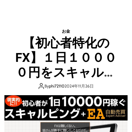
n
ジ
ン
ク
ス
お金
/
【初心者特化の
J
I
FX】１日１０００
N
X
０円をスキャルピ
ング+EAで現実的に
By
phi72110
2024年11月26日
稼ぐ方法