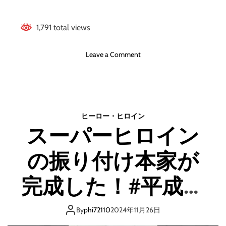
1,791 total views
o
Leave a Comment
n
H
&
A
．
ヒーロー・ヒロイン
広
スーパーヒロイン
報
部
の振り付け本家が
「
浜
名
完成した！#平成フ
湖
パ
ラミンゴ #平成フラ
ー
By
phi72110
2024年11月26日
ク