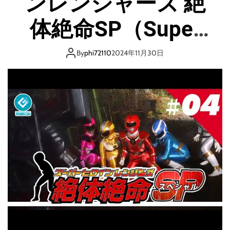
ンレンジャーズ 絶
体絶命SP（Super
Heroine Rangers in
By
phi72110
2024年11月30日
Grave
DangerSP）』 – 第
四話 「機動兵器」