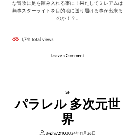
白
な冒険に足を踏み入れる事に！果たしてミレアムは
#
無事スターライトを目的地に送り届ける事が出来る
平
のか！？…
成
フ
ラ
1,741 total views
ミ
ン
o
Leave a Comment
ゴ
n
切
ヒ
り
ロ
抜
イ
き
ン
#
SF
ピ
平
パラレル 多次元世
ン
成
チ
フ
界
オ
ラ
ム
ミ
ニ
ン
By
phi72110
2024年11月26日
バ