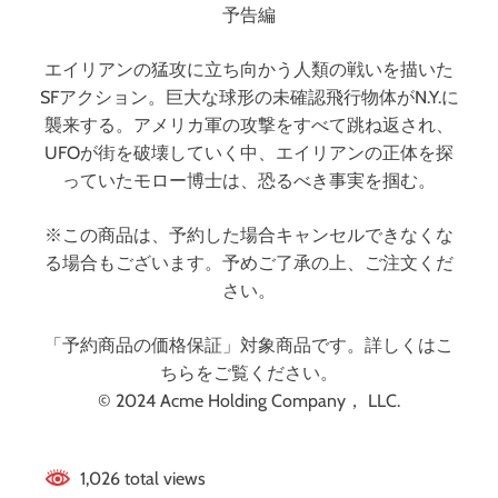
g
せ
予告編
e
よ
r
！
エイリアンの猛攻に立ち向かう人類の戦いを描いた
S
！
SFアクション。巨大な球形の未確認飛行物体がN.Y.に
P
襲来する。アメリカ軍の攻撃をすべて跳ね返され、
）
UFOが街を破壊していく中、エイリアンの正体を探
』
–
っていたモロー博士は、恐るべき事実を掴む。
第
四
※この商品は、予約した場合キャンセルできなくな
話
る場合もございます。予めご了承の上、ご注文くだ
「
さい。
機
動
「予約商品の価格保証」対象商品です。詳しくはこ
兵
ちらをご覧ください。
器
」
© 2024 Acme Holding Company， LLC.
1,026 total views