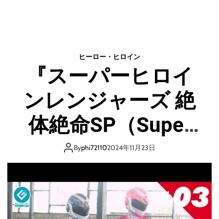
イ
n
ン
【
H
初
の
心
誓
者
約
ヒーロー・ヒロイン
に
『スーパーヒロイ
朗
報
ンレンジャーズ 絶
】
A
I
体絶命SP（Super
副
業
Heroine Rangers in
で
By
phi72110
2024年11月23日
不
Grave
労
所
得
DangerSP）』 – 第
を
G