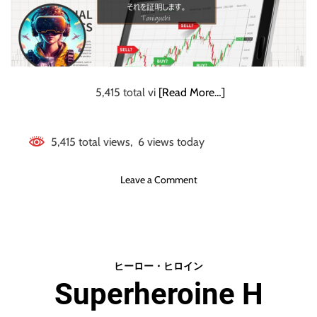
5,415 total vi
[Read More…]
5,415 total views, 6 views today
o
Leave a Comment
n
【
初
心
者
ヒーロー・ヒロイン
特
Superheroine H
化
の