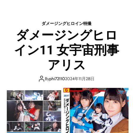
ス
タ
ー
ゲ
ダメージングヒロイン
特撮
イ
ダメージングヒロ
ト
デ
イン11 女宇宙刑事
ィ
レ
ク
アリス
タ
ー
ズ
By
phi72110
2024年11月28日
・
カ
ッ
ト
（
ブ
ル
ー