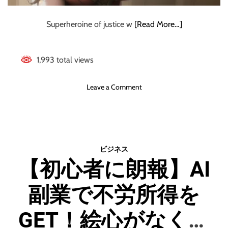
A
で
Superheroine of justice w
[Read More…]
現
実
的
1,993 total views
に
稼
o
ぐ
Leave a Comment
n
方
S
法
u
p
e
ビジネス
r
【初心者に朗報】AI
h
e
副業で不労所得を
r
o
i
GET！絵心がなくて
n