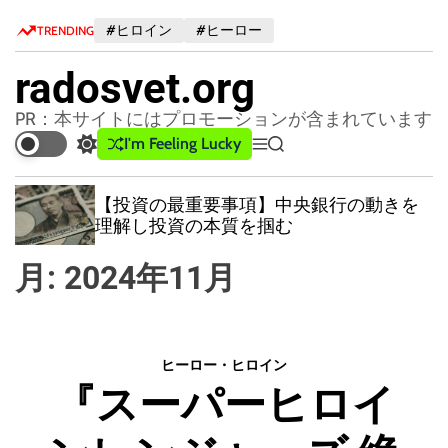
S
#ヒロイン
#ヒーロー
TRENDING
k
i
radosvet.org
p
t
PR：本サイトにはプロモーションが含まれています
o
I'm Feeling Lucky
S
M
S
c
w
e
e
o
i
n
a
【投資の最重要事項】中央銀行の動きを
n
t
u
r
理解し投資の本質を掴む
c
c
t
h
h
e
月:
2024年11月
c
n
o
t
l
o
r
ヒーロー・ヒロイン
m
『スーパーヒロイ
o
d
e