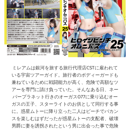
し
た
！
#
平
成
フ
ラ
ミ
ン
ミレアムは銀河を旅する旅行代理店CSTに雇われて
ゴ
いる宇宙ツアーガイド。旅行者のボディーガードも
#
平
兼ねているために戦闘能力が高く、危険で高額なツ
成
アーを専門に請け負っていた。そんなある日、ネー
フ
バープラネット行きのオーガス077に乗り込むオー
ラ
ガスの王子、スターライトのお供として同行する事
ミ
に。惑星ムトーに降り立った二人はビーチでバカン
ン
スを楽しむはずだったが惑星ムトーの支配者、破壊
ゴ
男爵に妻を誘拐されたという男に出会った事で危険
面