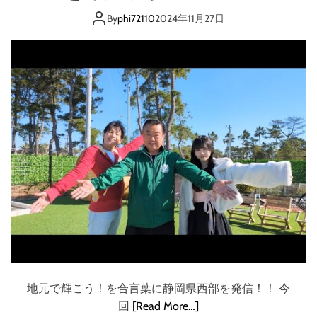
1
女
By
phi72110
2024年11月27日
宇
宙
刑
事
ア
リ
ス
地元で輝こう！を合言葉に静岡県西部を発信！！ 今
回
[Read More…]