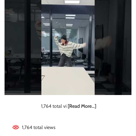
ミンゴ面白 #平成フ
ビ
レ
ッ
ラミンゴ切り抜き #
ジ
を
平成フラミンゴツ
お
散
キススーメ
歩
」
V
o
l
.
2
3
1,764 total vi
[Read More…]
1,764 total views