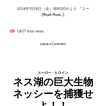
2024年11月8日（金）18時00分より 『スー
[Read More…]
1,807 total views
o
Leave a Comment
n
『
ス
ー
パ
ヒーロー・ヒロイン
ー
ネス湖の巨大生物
ヒ
ロ
ネッシーを捕獲せ
イ
ン
レ
よ！！