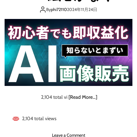
e
もすぐ始められる
H
By
phi72110
2024年11月24日
O
画像販売
a
t
h
v
e
r
2
0
v
2
/
ス
2,104 total vi
[Read More…]
ー
パ
ー
2,104 total views
ヒ
ロ
o
Leave a Comment