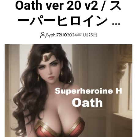
Oath ver 20 v2 / ス
F
X
】
ーパーヒロイン H
１
日
の誓約
１
By
phi72110
2024年11月25日
０
０
０
０
円
を
ス
キ
ャ
ル
ピ
ン
グ
+
E