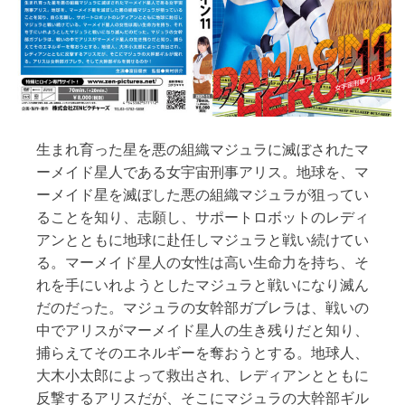
レ
イ
デ
ィ
ス
ク
）
生まれ育った星を悪の組織マジュラに滅ぼされたマ
ーメイド星人である女宇宙刑事アリス。地球を、マ
ーメイド星を滅ぼした悪の組織マジュラが狙ってい
ることを知り、志願し、サポートロボットのレディ
アンとともに地球に赴任しマジュラと戦い続けてい
る。マーメイド星人の女性は高い生命力を持ち、そ
れを手にいれようとしたマジュラと戦いになり滅ん
だのだった。マジュラの女幹部ガブレラは、戦いの
中でアリスがマーメイド星人の生き残りだと知り、
捕らえてそのエネルギーを奪おうとする。地球人、
大木小太郎によって救出され、レディアンとともに
反撃するアリスだが、そこにマジュラの大幹部ギル