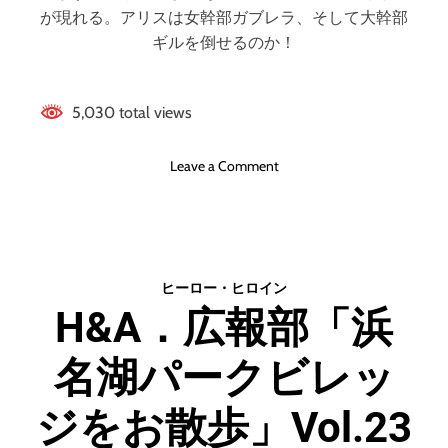
が現れる。アリスは女幹部ガブレラ、そして大幹部
ギルを倒せるのか！
5,030 total views
o
Leave a Comment
n
ダ
メ
ー
ジ
ヒーロー・ヒロイン
ン
H&A．広報部「浜
グ
ヒ
名湖パークビレッ
ロ
イ
ン
ジをお散歩」Vol.23
1