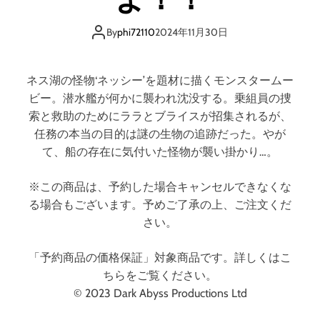
ン
ジ
ャ
By
phi72110
2024年11月30日
ー
ズ
絶
ネス湖の怪物‘ネッシー’を題材に描くモンスタームー
体
ビー。潜水艦が何かに襲われ沈没する。乗組員の捜
絶
索と救助のためにララとブライスが招集されるが、
命
任務の本当の目的は謎の生物の追跡だった。やが
S
て、船の存在に気付いた怪物が襲い掛かり…。
P
（
※この商品は、予約した場合キャンセルできなくな
S
る場合もございます。予めご了承の上、ご注文くだ
u
p
さい。
e
r
「予約商品の価格保証」対象商品です。詳しくはこ
H
ちらをご覧ください。
e
© 2023 Dark Abyss Productions Ltd
r
o