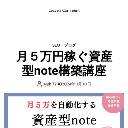
o
Leave a Comment
n
イ
ン
デ
ペ
SEO・ブログ
ン
月５万円稼ぐ資産
デ
ン
型note構築講座
ス
・
デ
By
phi72110
2024年11月30日
イ
2
0
2
5