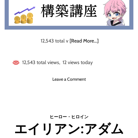
12,543 total v
[Read More…]
12,543 total views, 12 views today
o
Leave a Comment
n
月
５
万
円
ヒーロー・ヒロイン
稼
エイリアン:アダム
ぐ
資