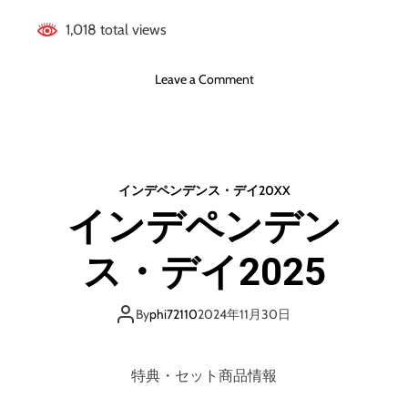
i
1,018 total views
n
e
R
o
Leave a Comment
a
n
n
ネ
g
ス
e
湖
r
の
インデペンデンス・デイ20XX
s
巨
インデペンデン
i
大
n
生
G
ス・デイ2025
物
r
ネ
a
ッ
v
By
phi72110
2024年11月30日
シ
e
ー
D
を
a
特典・セット商品情報
捕
n
獲