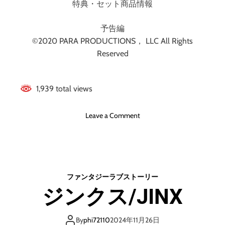
特典・セット商品情報
予告編
©2020 PARA PRODUCTIONS， LLC All Rights
Reserved
1,939 total views
o
Leave a Comment
n
パ
ラ
レ
ル
ファンタジー
ラブストーリー
多
ジンクス/JINX
次
元
世
By
phi72110
2024年11月26日