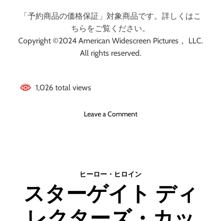
「予約商品の価格保証」対象商品です。詳しくはこ
ちらをご覧ください。
Copyright ©2024 American Widescreen Pictures， LLC.
All rights reserved.
1,026 total views
o
Leave a Comment
n
エ
イ
リ
ア
ヒーロー・ヒロイン
ン
スターゲイト ディ
:
ア
レクターズ・カッ
ダ