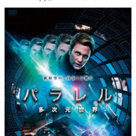
ゴ
ス
ツ
2
キ
5
ス
銀
ス
河
ー
超
メ
特
急
オ
ー
ガ
ス
0
7
7