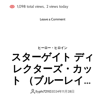
1,098 total views, 2 views today
o
Leave a Comment
n
ス
タ
ー
ゲ
ヒーロー・ヒロイン
イ
スターゲイト ディ
ト
デ
レクターズ・カッ
ィ
レ
ク
ト （ブルーレイデ
タ
ー
ィスク）
ズ
By
phi72110
2024年11月28日
・
カ