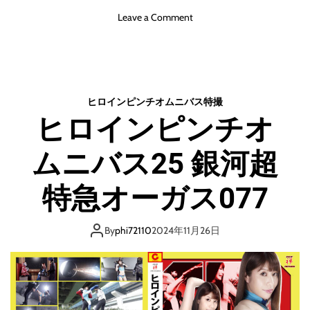
o
Leave a Comment
n
ス
ー
パ
ー
ヒロインピンチオムニバス
特撮
ヒ
ヒロインピンチオ
ロ
イ
ムニバス25 銀河超
ン
の
振
特急オーガス077
り
付
け
By
phi72110
2024年11月26日
本
家
が
完
成