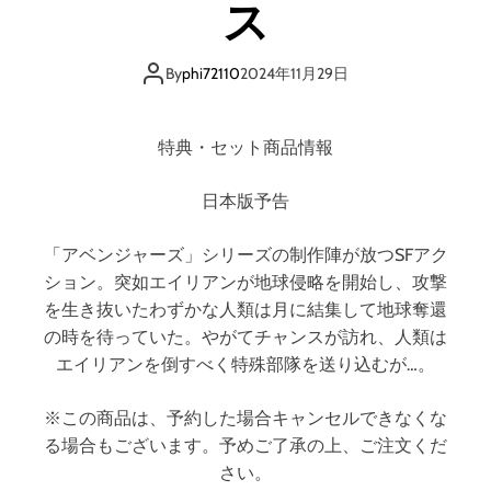
ス
産
型
n
By
phi72110
2024年11月29日
o
t
e
特典・セット商品情報
構
築
講
日本版予告
座
「アベンジャーズ」シリーズの制作陣が放つSFアク
ション。突如エイリアンが地球侵略を開始し、攻撃
を生き抜いたわずかな人類は月に結集して地球奪還
の時を待っていた。やがてチャンスが訪れ、人類は
エイリアンを倒すべく特殊部隊を送り込むが…。
※この商品は、予約した場合キャンセルできなくな
る場合もございます。予めご了承の上、ご注文くだ
さい。