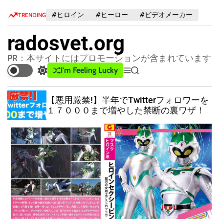
S
#ヒロイン
#ヒーロー
#ビデオメーカー
TRENDING
k
i
radosvet.org
p
t
PR：本サイトにはプロモーションが含まれています
o
I'm Feeling Lucky
S
M
S
c
w
e
e
o
i
n
a
ォロワーを
【期間限定】コーヒー片手に簡単に
n
t
u
r
裏ワザ！
2000円稼げる裏技を公開
c
c
t
h
h
e
c
n
o
t
l
o
r
m
o
d
e