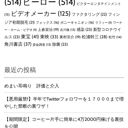
(514)
ヒーロー
(514)
ビクターエンタテインメント
ビデオメーカー
(125)
ファクタリング
(22)
フィン
(15)
ジア初期脱毛
(21)
フォックス
(16)
ポニーキャニオン
(16)
ラフィー
(11)
ワーナ
感染
(23)
新型コロナウイ
上倉栄治
(19)
吉川徹
(13)
ー・ホーム・ビデオ
(11)
東宝
(41)
東映
(33)
ルス
(23)
松浦幹三
(28)
東村宗介
(19)
松竹
(14)
角川書店
(37)
除菌
(23)
資金調達
(13)
最近の投稿
めまい耳鳴り 評価と介入
【悪用厳禁!】半年でTwitterフォロワーを１７０００まで増
やした禁断の裏ワザ！
【期間限定】コーヒー片手に簡単に4万2000円稼げる裏技
を公開