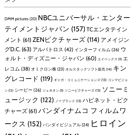
NBCユニバーサル・エンター
DMM pictures
(20)
テイメントジャパン
(157)
TCエンタテイン
ZENピクチャーズ
(114)
メント
(61)
アメイジン
グD.C.
(63)
ウ
アルバトロス
(42)
インターフィルム
(26)
ォルト・ディズニー・ジャパン
(60)
エ
エイベックス
(11)
キン
レコム
(38)
オミクロン株
(23)
オルスタックソフト販売
(14)
グレコード
(119)
ギャガ・コミュニケーションズ
(13)
コンマビジョ
ソニーミ
シービー
(26)
ン
(12)
ソニーピクチャーズ
(13)
ジェネオン
(11)
ュージック
(122)
ハピネット・ピク
ノーブランド
(13)
バンダイナムコ フィルムワ
チャーズ
(61)
ヒロイン
ークス
(152)
バンダイビジュアル
(24)