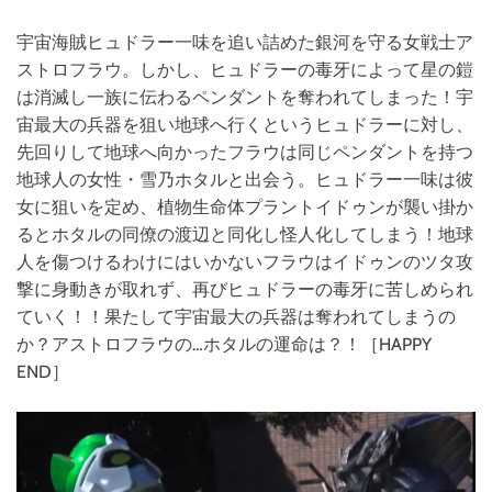
宇宙海賊ヒュドラー一味を追い詰めた銀河を守る女戦士ア
ストロフラウ。しかし、ヒュドラーの毒牙によって星の鎧
は消滅し一族に伝わるペンダントを奪われてしまった！宇
宙最大の兵器を狙い地球へ行くというヒュドラーに対し、
先回りして地球へ向かったフラウは同じペンダントを持つ
地球人の女性・雪乃ホタルと出会う。ヒュドラー一味は彼
女に狙いを定め、植物生命体プラントイドゥンが襲い掛か
るとホタルの同僚の渡辺と同化し怪人化してしまう！地球
人を傷つけるわけにはいかないフラウはイドゥンのツタ攻
撃に身動きが取れず、再びヒュドラーの毒牙に苦しめられ
ていく！！果たして宇宙最大の兵器は奪われてしまうの
か？アストロフラウの…ホタルの運命は？！［HAPPY
END］