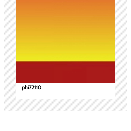
シ
ョ
ン
phi72110