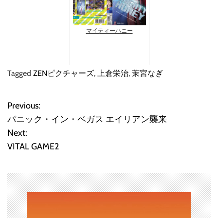
マイティーハニー
Tagged
ZENピクチャーズ
,
上倉栄治
,
茉宮なぎ
Previous:
投
パニック・イン・ベガス エイリアン襲来
稿
Next:
VITAL GAME2
ナ
ビ
ゲ
ー