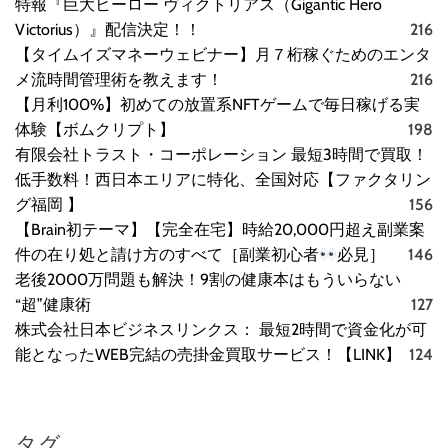
特報『巨大ヒーロー ヴィクトリアス（Gigantic Hero
Victorius）』配信決定！！
216
【タイムイズマネーウェビナー】月７桁稼ぐためのエンタ
メ流時間管理術を教えます！
216
【月利100%】初めての放置系NFTゲームで毎日稼げる実
体験【ボムクリプト】
198
有限会社トラスト・コーポレーション 最短3時間で買取！
低手数料！西日本エリアに特化、全国対応【ファクタリン
グ福岡 】
156
【Brain初テーマ】【完全在宅】時給20,000円超え副業案
件の在り処と請け方のすべて［副業初心者
必見］
146
老後2000万問題も解決！9割の健康本はもういらない
“超”健康術
127
株式会社日本ビジネスリンクス： 最短2時間で資金化が可
能となったWEB完結の売掛金買取サービス！【LINK】
124
タグ