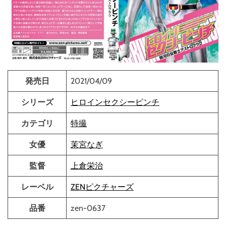
発売日
2021/04/09
シリーズ
ヒロインセクシーピンチ
カテゴリ
特撮
女優
茉宮なぎ
監督
上倉栄治
レーベル
ZENピクチャーズ
品番
zen-0637