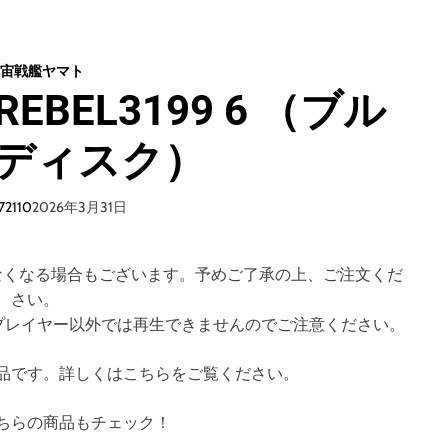
マ
ト
よ
宙戦艦ヤマト
永
BEL3199 6 （ブル
遠
に
ディスク）
R
E
B
72110
2026年3月31日
E
L
3
なくなる場合もございます。予めご了承の上、ご注文くだ
1
さい。
9
9
す。対応プレイヤー以外では再生できませんのでご注意ください。
6
品です。詳しくはこちらをご覧ください。
ちらの商品もチェック！