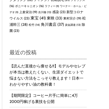
(16)
ポニーキャニオン
(16)
ラフィー
(11)
ワーナー・ホーム・ビ
感染
(23)
新型コロナ
上倉栄治
(19)
吉川徹
(13)
デオ
(11)
東宝
(41)
東映
(33)
ウイルス
(23)
松
東村宗介
(19)
角川書店
(37)
浦幹三
(28)
除
松竹
(14)
資金調達
(13)
菌
(23)
最近の投稿
【読んだ直後から痩せる!!】モデルやセレブ
が本当は教えたくない、生涯ダイエットで
悩まない方法をこっそり教えます！日本一
わかりやすい油の教科書！
【期間限定】コーヒー片手に簡単に4万
2000円稼げる裏技を公開