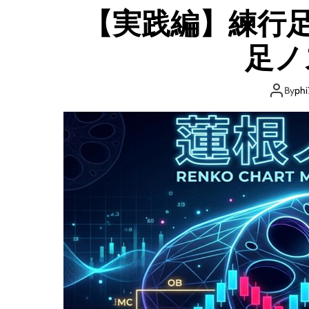
【実践編】練行
足ノ
By
phi