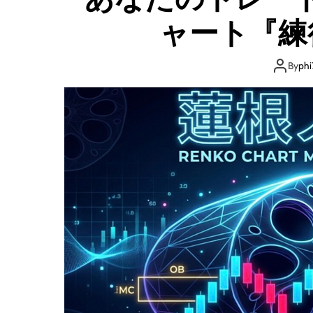
ャート『練
By
phi