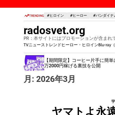
S
k
#ヒロイン
#ヒーロー
#バンダイナ
i
TRENDING
p
radosvet.org
t
o
PR：本サイトにはプロモーションが含まれ
c
TVニューストレンド
ヒーロー・ヒロイン
Blu-r
o
n
】モデルや
【期間限定】コーヒー片手に簡単
t
い、生涯
万2000円稼げる裏技を公開
e
をこっそ
n
やすい油
月:
2026年3月
t
宇
ヤマトよ永遠に 