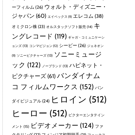
ウォルト・ディズニー・
ーフィルム
(26)
ジャパン
(60)
エレコム
(38)
エイベックス
(11)
キ
オミクロン株
(23)
オルスタックソフト販売
(14)
ングレコード
(119)
ギャガ・コミュニケーシ
シービー
(26)
ョンズ
(13)
コンマビジョン
(12)
ジェネオン
ソニーミュージ
ソニーピクチャーズ
(13)
(11)
ック
(122)
ハピネット・
ノーブランド
(13)
バンダイナム
ピクチャーズ
(61)
コ フィルムワークス
(152)
バン
ヒロイン
(512)
ダイビジュアル
(24)
ヒーロー
(512)
ビクターエンタテイン
ビデオメーカー
(124)
ファ
メント
(15)
クタリング
(22)
フィンジア初期脱毛
(21)
フォックス