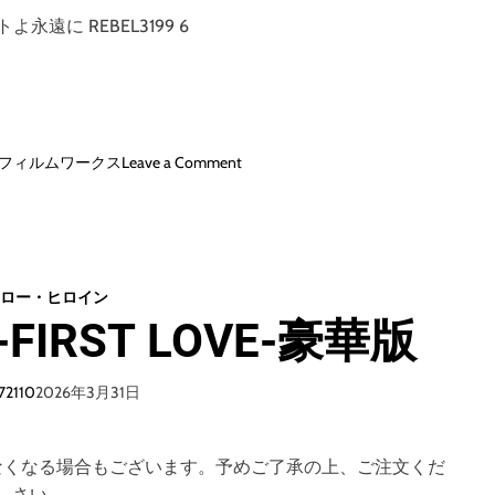
永遠に REBEL3199 6
o
 フィルムワークス
Leave a Comment
n
ヤ
マ
ト
よ
ロー・ヒロイン
永
IRST LOVE-豪華版
遠
に
R
72110
2026年3月31日
E
B
E
なくなる場合もございます。予めご了承の上、ご注文くだ
L
さい。