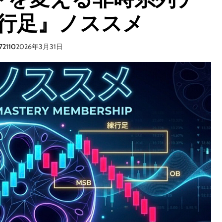
行
行足』ノススメ
足
セ
72110
2026年3月31日
ッ
シ
ョ
ン
「
蓮
根
足
ノ
ス
ス
メ
」