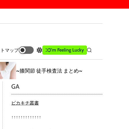
I'm Feeling Lucky
イトマップ
S
S
w
e
i
a
t
r
~膝関節 徒手検査法 まとめ~
c
c
h
h
GA
c
o
l
ピカキチ叢書
o
r
m
↑↑↑↑↑↑↑↑↑↑↑↑↑
o
d