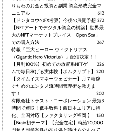
りもわのお金と投資と副業 資産形成完全マ
ニュアル
612
【ドンタコウのFX考察】今後の展開予想
272
【NFTアートでデジタル資産の構築】世界最
大のNFTマーケットプレイス「Open Sea」
での購入方法
267
特報『巨大ヒーロー ヴィクトリアス
（Gigantic Hero Victorius）』配信決定！！
【月利100%】初めての放置系NFTゲー
226
ムで毎日稼げる実体験【ボムクリプト】
220
【タイムイズマネーウェビナー】月７桁稼
ぐためのエンタメ流時間管理術を教えま
す！
202
有限会社トラスト・コーポレーション 最短3
時間で買取！低手数料！西日本エリアに特
化、全国対応【ファクタリング福岡 】
150
【Brain初テーマ】【完全在宅】時給20,000
円超え副業案件の在り処と請け方のすべて