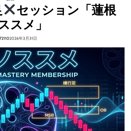
ト
足
セッション「蓮根
マ
ン
ススメ」
-
F
I
72110
2026年3月31日
R
S
T
L
O
V
E
-
豪
華
版