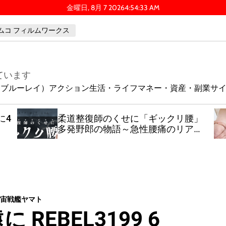
金曜日, 8月 7 2026
4
:
54
:
34
AM
ムコ フィルムワークス
ています
ay（ブルーレイ）
アクション
生活・ライフ
マネー・資産・副業
サ
に4
柔道整復師のくせに「ギックリ腰」
多発野郎の物語～急性腰痛のリアル
～
宙戦艦ヤマト
REBEL3199 6