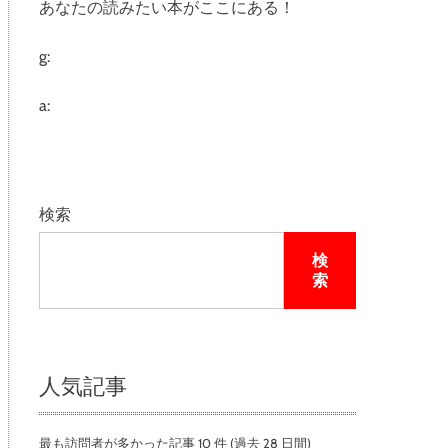
あなたの読みたい本がここにある！
e
g:
a:
検索
検
索
人気記事
最も訪問者が多かった記事 10 件 (過去 28 日間)