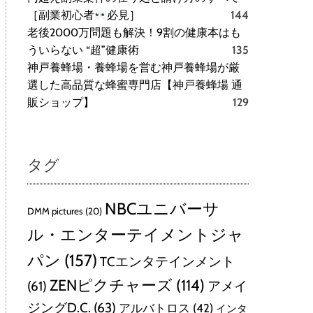
［副業初心者
必見］
144
老後2000万問題も解決！9割の健康本はも
ういらない “超”健康術
135
神戸養蜂場・養蜂場を営む神戸養蜂場が厳
選した高品質な蜂蜜専門店【神戸養蜂場 通
販ショップ】
129
タグ
NBCユニバーサ
DMM pictures
(20)
ル・エンターテイメントジャ
パン
(157)
TCエンタテインメント
ZENピクチャーズ
(114)
(61)
アメイ
ジングD.C.
(63)
アルバトロス
(42)
インタ