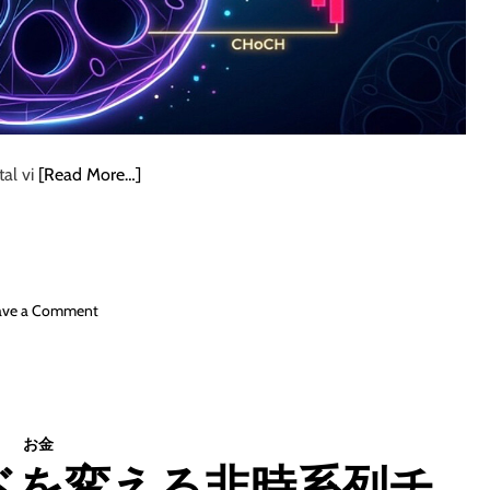
tal vi
[Read More…]
o
ave a Comment
n
【
実
践
編
お金
】
ドを変える非時系列チ
練