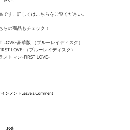
3
1
品です。詳しくはこちらをご覧ください。
9
9
6
ちらの商品もチェック！
（
ブ
T LOVE-豪華版 （ブルーレイディスク）
ル
RST LOVE-（ブルーレイディスク）
ー
トマン-FIRST LOVE-
レ
イ
デ
ィ
ス
ク
o
テインメント
Leave a Comment
）
n
映
画
ラ
ス
お金