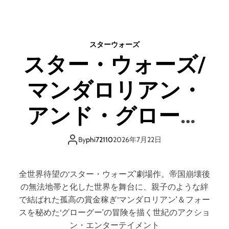
ス
D
タ
＋
ー
ブ
・
ル
スターウォーズ
ウ
ー
スター・ウォーズ/
ォ
レ
ー
イ
マンダロリアン・
ズ
）
/
マ
アンド・グローグ
ン
ダ
ー 4K UHD＋ブルー
ロ
By
phi72110
2026年7月22日
リ
レイ セット スチー
ア
ン
全世界待望の‘スター・ウォーズ’劇場作。帝国崩壊後
・
ルブック（数量限
の無法地帯と化した世界を舞台に、親子のような絆
ア
で結ばれた孤高の賞金稼ぎ‘マンダロリアン’＆フォー
ン
定）（4K ULTRA
スを秘めた‘グローグー’の冒険を描く世紀のアクショ
ド
ン・エンターテイメント