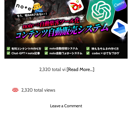
動化する仕組み
を
上
げ
る
原
理
原
則
子
育
2,320 total vi
[Read More…]
て
主
婦
2,320 total views
や
忙
o
Leave a Comment
し
n
い
【
サ
n
ラ
o