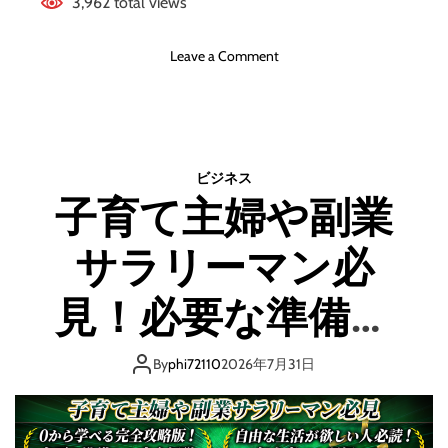
3,962 total views
o
Leave a Comment
n
【
S
N
S
ビジネス
副
子育て主婦や副業
業
の
サラリーマン必
教
科
書
見！必要な準備か
】
ス
ら完全解説 初心
キ
By
phi72110
2026年7月31日
ル
者でも理解できる
無
し