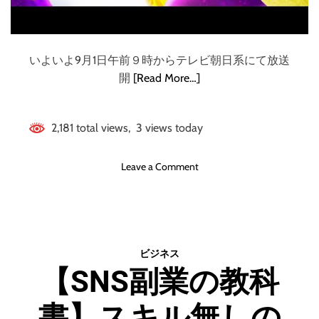
学
s
生
e
で
i
も
いよいよ9月1日午前９時からテレビ朝日系にて放送
j
で
e
開
[Read More…]
き
r
る
:
占
R
2,181 total views, 3 views today
い
y
ビ
u
ジ
o
Leave a Comment
s
ネ
n
e
ス
ス
i
の
タ
B
始
ー
l
め
ト
u
ビジネス
方
ア
e
【SNS副業の教科
完
ッ
[
全
プ
P
ガ
書】スキル無しの
！
a