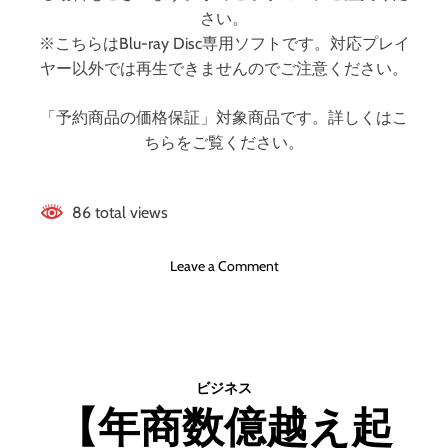
デ
ア
さい。
ィ
ン
※こちらはBlu-ray Disc専用ソフトです。対応プレイ
ス
ド
ヤー以外では再生できませんのでご注意ください。
ク
・
）
グ
「予約商品の価格保証」対象商品です。詳しくはこ
ロ
ちらをご覧ください。
ー
グ
ー
4
86 total views
K
U
o
Leave a Comment
H
n
D
サ
＋
イ
ブ
ボ
ル
ー
ー
ビジネス
グ
レ
【年商数億越え起
0
イ
0