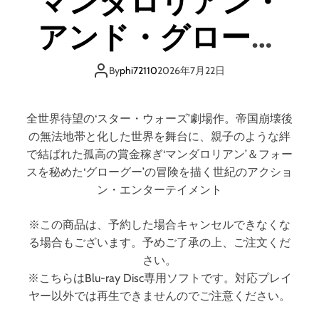
マンダロリアン・
/
マ
アンド・グローグ
ン
ダ
ー ブルーレイ ＋
ロ
By
phi72110
2026年7月22日
リ
DVD セット（Blu-
ア
ン
全世界待望の‘スター・ウォーズ’劇場作。帝国崩壊後
・
ray Disc＋DVD）
の無法地帯と化した世界を舞台に、親子のような絆
ア
で結ばれた孤高の賞金稼ぎ‘マンダロリアン’＆フォー
ン
（ブルーレイディ
スを秘めた‘グローグー’の冒険を描く世紀のアクショ
ド
ン・エンターテイメント
・
スク）
グ
※この商品は、予約した場合キャンセルできなくな
ロ
る場合もございます。予めご了承の上、ご注文くだ
ー
グ
さい。
ー
※こちらはBlu-ray Disc専用ソフトです。対応プレイ
4
ヤー以外では再生できませんのでご注意ください。
K