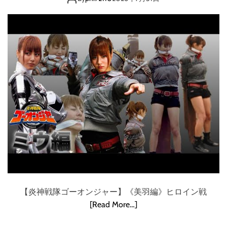
姿カッコ可愛い
画
ゴーオンシルバー
像
生
成
可愛すぎる
A
I
D
A
L
L
-
E
３
で
稼
ぐ
【炎神戦隊ゴーオンジャー】《美羽編》ヒロイン戦
」
[Read More…]