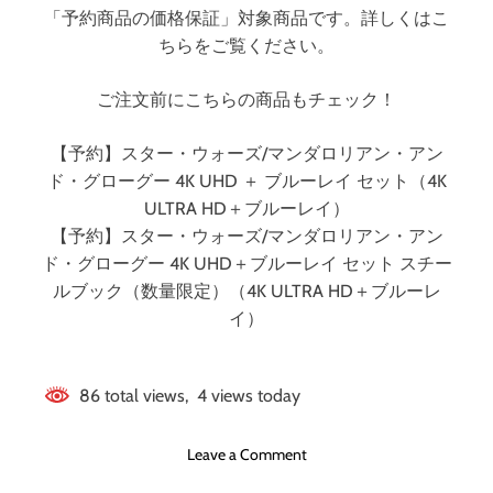
U
「予約商品の価格保証」対象商品です。詳しくはこ
H
ちらをご覧ください。
D
＋
ご注文前にこちらの商品もチェック！
ブ
ル
ー
【予約】スター・ウォーズ/マンダロリアン・アン
レ
ド・グローグー 4K UHD ＋ ブルーレイ セット（4K
イ
ULTRA HD＋ブルーレイ）
セ
【予約】スター・ウォーズ/マンダロリアン・アン
ッ
ド・グローグー 4K UHD＋ブルーレイ セット スチー
ト
ルブック（数量限定）（4K ULTRA HD＋ブルーレ
（
4
イ）
K
U
L
86 total views, 4 views today
T
R
o
Leave a Comment
A
n
H