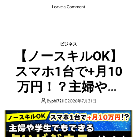
シ
o
Leave a Comment
ル
n
バ
ヒ
ー
ロ
可
イ
愛
ン
ビジネス
す
ピ
【ノースキルOK】
ぎ
ン
る
チ
スマホ1台で+月10
ス
ペ
シ
万円！？主婦や学
ャ
ル
生でもできる占い
新
By
phi72110
2026年7月31日
星
ビジネスの始め方
戦
隊
リ
完全ガイド 現代
ュ