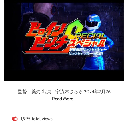
羽
編
Pinch Special
》
ヒ
Ryuseijer: Ryusei
ロ
イ
Blue[Part 1]）
ン
戦
う
姿
カ
ッ
コ
可
愛
監督：羹灼 出演：宇流木さらら 2024年7月26
い
[Read More…]
ゴ
ー
1,995 total views
オ
ン