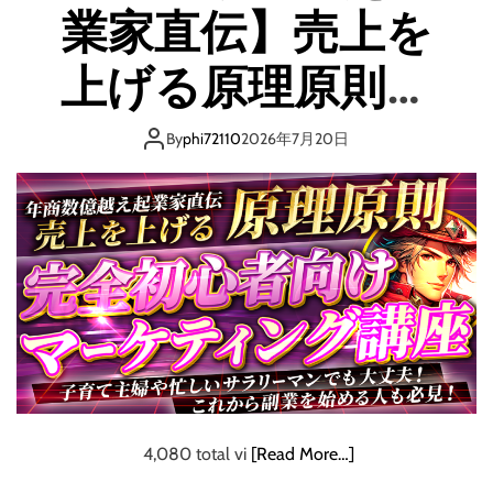
セ
業家直伝】売上を
9
ッ
ネ
ト
メ
上げる原理原則
ス
シ
チ
ス
ー
子育て主婦や忙し
（
By
phi72110
2026年7月20日
ル
ブ
ブ
いサラリーマンで
ル
ッ
ー
ク
レ
も大丈夫！これか
（
イ
数
デ
ら副業を始める人
量
ィ
限
ス
定
も必見！完全初心
ク
）
）
（
者向けマーケティ
4
K
4,080 total vi
[Read More…]
ング講座
U
L