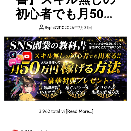
イ
！
r
ド
仮
初心者でも月50万
t
面
1
現
ラ
]
円稼げる方法
代
イ
By
phi72110
2026年7月31日
）
究
ダ
極
ー
の
ガ
副
ヴ
業
法
を
大
公
開
！
3,962 total vi
[Read More…]