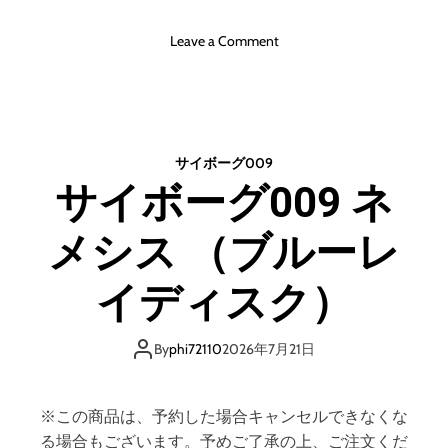
u
-
o
Leave a Comment
r
n
a
ス
y
タ
D
ー
i
・
サイボーグ009
s
ウ
サイボーグ009 ネ
c
ォ
＋
ー
D
メシス （ブルーレ
ズ
V
/
D
マ
イディスク）
）
ン
（
ダ
ブ
ロ
By
phi72110
2026年7月21日
ル
リ
ー
ア
レ
ン
※この商品は、予約した場合キャンセルできなくな
イ
・
る場合もございます。予めご了承の上、ご注文くだ