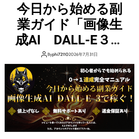
今日から始める副
o
d
e
業ガイド「画像生
成AI DALL-E３で
稼ぐ」
By
phi72110
2026年7月31日