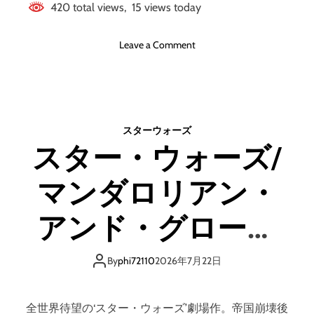
捨
420 total views, 15 views today
て
て
o
Leave a Comment
チ
n
ー
仕
ム
事
で
O
回
S
す
スターウォーズ
実
スター・ウォーズ/
装
完
マンダロリアン・
全
版
─
アンド・グローグ
─
思
ー 4K UHD ＋ ブル
考
By
phi72110
2026年7月22日
・
ーレイ セット（4K
判
断
全世界待望の‘スター・ウォーズ’劇場作。帝国崩壊後