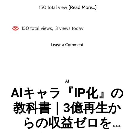
完
全
150 total view
[Read More…]
解
説
150 total views, 3 views today
初
心
o
Leave a Comment
者
n
で
【
も
声
理
が
解
資
で
AI
産
き
AIキャラ『IP化』の
に
る
な
＜
教科書｜3億再生か
る
副
！
業
】
らの収益ゼロを
ブ
音
ロ
声
ガ