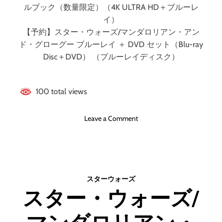
終
ルブック（数量限定）（4K ULTRA HD＋ブルーレ
わ
イ）
ら
【予約】スター・ウォーズ/マンダロリアン・アン
せ
ド・グローグー ブルーレイ ＋ DVD セット（Blu-ray
な
い
Disc＋DVD） （ブルーレイディスク）
。
今
日
100 total views
か
ら
o
Leave a Comment
回
n
す
ス
実
タ
装
ー
書
・
だ
スターウォーズ
ウ
。
スター・ウォーズ/
ォ
ー
ズ