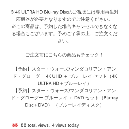
・
HD＋ブルーレイ）
グ
※4K ULTRA HD Blu-ray Discのご視聴には専用再生対
ロ
応機器が必要となりますのでご注意ください。
ー
グ
※この商品は、予約した場合キャンセルできなくな
ー
る場合もございます。予めご了承の上、ご注文くだ
ブ
さい。
ル
ー
ご注文前にこちらの商品もチェック！
レ
イ
【予約】スター・ウォーズ/マンダロリアン・アン
＋
ド・グローグー 4K UHD ＋ ブルーレイ セット（4K
D
V
ULTRA HD＋ブルーレイ）
D
【予約】スター・ウォーズ/マンダロリアン・アン
セ
ド・グローグー ブルーレイ ＋ DVD セット（Blu-ray
ッ
Disc＋DVD） （ブルーレイディスク）
ト
（
B
88 total views, 4 views today
l