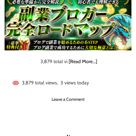
の
＜副業ブロガー完
初
心
全ロードマップ＞
者
で
ブログで副業を始
も
月
めるための
5
0
万
3,879 total vi
[Read More…]
6STEP 成功する
円
稼
ために大切な極意
げ
3,879 total views, 3 views today
る
とは？
方
o
Leave a Comment
法
n
子
育
て
主