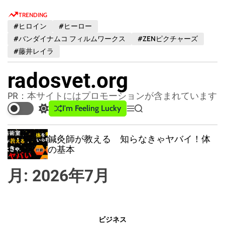
S
TRENDING
k
#ヒロイン
#ヒーロー
i
#バンダイナムコ フィルムワークス
#ZENピクチャーズ
p
#藤井レイラ
t
o
radosvet.org
c
o
PR：本サイトにはプロモーションが含まれています
n
I'm Feeling Lucky
S
M
S
t
w
e
e
e
i
n
a
鍼灸師が教える 知らなきゃヤバイ！体
t
u
r
n
の基本
c
c
t
h
h
月:
2026年7月
c
o
l
o
r
ビジネス
m