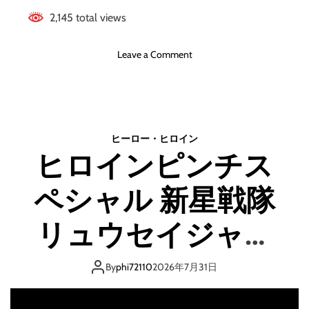
2,145 total views
o
Leave a Comment
n
【
炎
神
戦
ヒーロー・ヒロイン
隊
ヒロインピンチス
ゴ
ー
ペシャル 新星戦隊
オ
ン
ジ
リュウセイジャー
ャ
ー
リュウセイブルー
】
By
phi72110
2026年7月31日
《
[前編] （Heroine
美