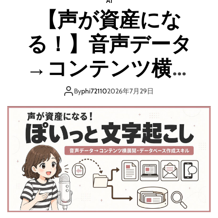
AI
婦
【声が資産にな
や
副
る！】音声データ
業
サ
ラ
→コンテンツ横展
リ
ー
開・データベース
マ
By
phi72110
2026年7月29日
ン
作成スキル「ぽい
必
見
！
っと文字起こし」
必
要
な
準
備
か
ら