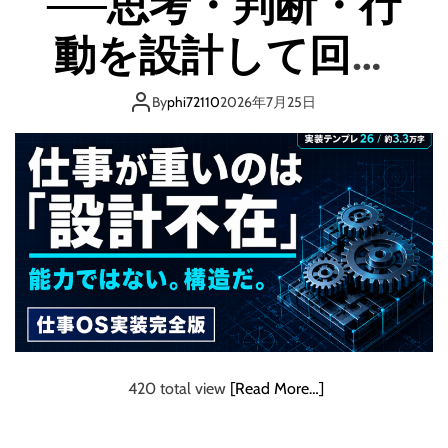
──思考・判断・行
実
装
動を設計して回す
完
全
人の1日 「読む」で
版
By
phi72110
2026年7月25日
─
は終わらせない。
─
「
自
今日から回す実装
分
で
書だ。
や
っ
た
方
が
早
い
420 total view
[Read More…]
」
を