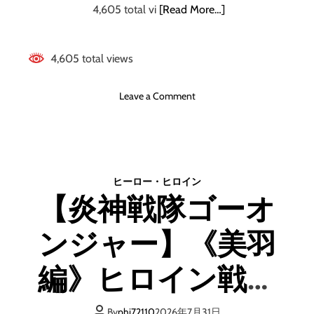
4,605 total vi
[Read More…]
4,605 total views
o
Leave a Comment
n
今
日
か
ら
ヒーロー・ヒロイン
始
【炎神戦隊ゴーオ
め
る
ンジャー】《美羽
副
業
ガ
編》ヒロイン戦う
イ
ド
「
By
phi72110
2026年7月31日