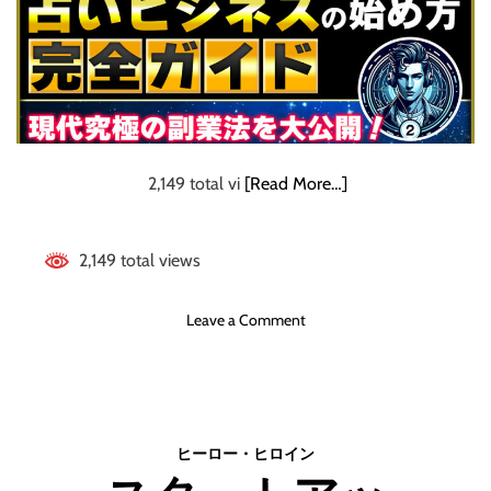
ウ
究極の副業法を大
セ
イ
公開！
ジ
ャ
ー
リ
ュ
2,149 total vi
[Read More…]
ウ
セ
イ
2,149 total views
ブ
ル
o
Leave a Comment
ー
n
[
【
前
ノ
編
ー
]
ス
（
ヒーロー・ヒロイン
キ
H
ル