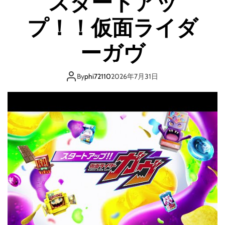
スタートアッ
e
O
r
プ！！仮面ライダ
K
o
】
i
ス
ーガヴ
n
マ
e
ホ
P
1
By
phi72110
2026年7月31日
i
台
n
で
c
+
h
月
S
1
p
0
e
万
c
円
i
！
a
？
l
主
R
婦
y
や
u