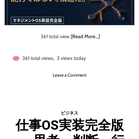
ら
と
の
は
収
？
益
ゼ
ロ
361 total view
[Read More…]
を
「
資
361 total views, 3 views today
産
」
o
Leave a Comment
に
n
変
マ
え
ネ
た
ジ
全
メ
手
ビジネス
ン
順
仕事OS実装完全版
ト
書
O
S