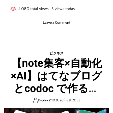
T
4,080 total views, 3 views today
R
A
H
o
Leave a Comment
D
n
＋
【
ブ
年
ル
商
ー
数
ビジネス
レ
億
【note集客×自動化
イ
越
）
え
×AI】はてなブログ
起
業
家
とcodoc で作るコ
直
伝
ンテンツ販売を自
】
By
phi72110
2026年7月20日
売
上