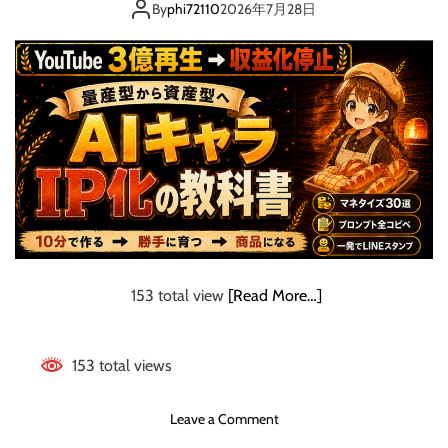
「資産」に変えた
デ
By
phi72110
2026年7月28日
ー
ー
完
全手順書
タ
全
→
ロ
コ
ー
ン
ド
テ
マ
ン
ッ
ツ
プ
横
＞
展
ブ
開
ロ
・
グ
デ
153 total view
[Read More…]
で
ー
副
タ
業
ベ
153 total views
を
ー
始
ス
め
o
Leave a Comment
作
る
n