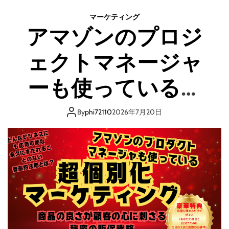
リ
t
ー
マーケティング
e
マ
アマゾンのプロジ
集
ン
客
で
ェクトマネージャ
×
も
自
大
動
ーも使っている、
丈
化
夫
×
！
ネット・リアル関
A
By
phi72110
2026年7月20日
こ
I
れ
係なくどんな業種
】
か
は
ら
て
にも応用可能な普
副
な
業
ブ
遍的販売法則「超個
を
ロ
始
グ
め
別化マーケティン
と
る
c
人