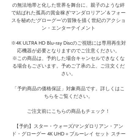
・
ULTRA HD＋ブルー
の無法地帯と化した世界を舞台に、親子のような絆
行
で結ばれた孤高の賞金稼ぎ‘マンダロリアン’＆フォー
動
レイ）
スを秘めた‘グローグー’の冒険を描く世紀のアクショ
を
ン・エンターテイメント
設
計
※4K ULTRA HD Blu-ray Discのご視聴には専用再生対
し
応機器が必要となりますのでご注意ください。
て
回
※この商品は、予約した場合キャンセルできなくな
す
る場合もございます。予めご了承の上、ご注文くだ
人
さい。
の
1
「予約商品の価格保証」対象商品です。詳しくはこ
日
ちらをご覧ください。
「
読
ご注文前にこちらの商品もチェック！
む
」
で
【予約】スター・ウォーズ/マンダロリアン・アン
は
ド・グローグー 4K UHD＋ブルーレイ セット スチー