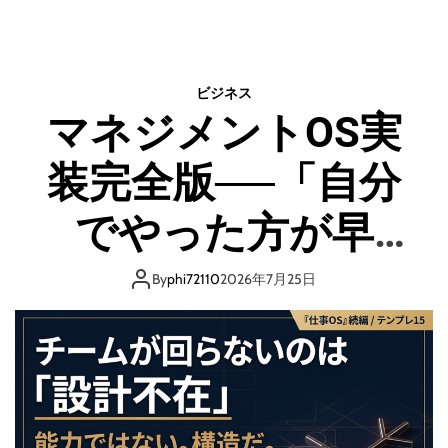
成
た
A
ス
め
I
キ
の
キ
ル
6
ャ
「
ビジネス
S
ラ
ぽ
マネジメントOS実
T
『
い
E
I
っ
P
装完全版──「自分
P
と
化
文
成
』
でやった方が早
字
功
の
起
す
教
こ
い」を捨ててチー
る
科
By
phi72110
2026年7月25日
し
た
書
」
め
ムで回す
｜
に
3
大
億
切
再
な
生
極
か
意