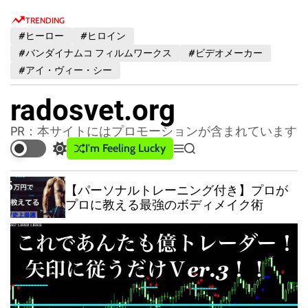
S
TRENDING
k
#ヒーロー
#ヒロイン
i
#バンダイナムコ フィルムワークス
#ビデオメーカー
p
#アイ・ヴィー・シー
t
o
radosvet.org
c
o
PR：本サイトにはプロモーションが含まれています
n
I'm Feeling Lucky
S
M
S
t
w
e
e
e
i
n
a
【パーソナルトレーニング付き】プロが
t
u
r
n
プロに教える最強のボディメイク術
c
c
t
h
h
c
o
l
o
r
m