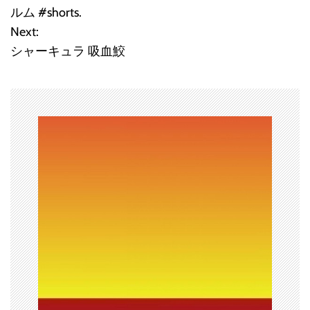
ルム #shorts.
ビ
Next:
シャーキュラ 吸血鮫
ゲ
ー
シ
ョ
ン