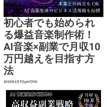
d
e
初心者でも始められ
る爆益音楽制作術！
AI音楽×副業で月収10
万円越えを目指す方
法
2025年2月7日
phi72110