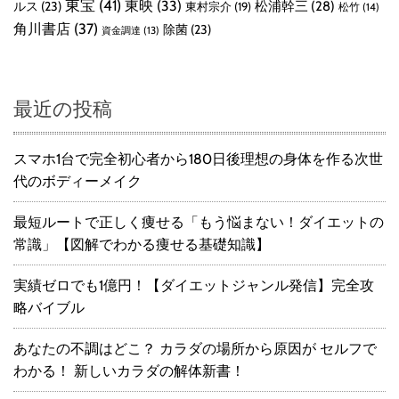
東宝
(41)
東映
(33)
ルス
(23)
松浦幹三
(28)
東村宗介
(19)
松竹
(14)
角川書店
(37)
除菌
(23)
資金調達
(13)
最近の投稿
スマホ1台で完全初心者から180日後理想の身体を作る次世
代のボディーメイク
最短ルートで正しく痩せる「もう悩まない！ダイエットの
常識」【図解でわかる痩せる基礎知識】
実績ゼロでも1億円！【ダイエットジャンル発信】完全攻
略バイブル
あなたの不調はどこ？ カラダの場所から原因が セルフで
わかる！ 新しいカラダの解体新書！