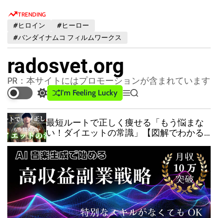
S
TRENDING
k
#ヒロイン
#ヒーロー
i
#バンダイナムコ フィルムワークス
p
t
radosvet.org
o
c
PR：本サイトにはプロモーションが含まれています
o
I'm Feeling Lucky
S
M
S
n
w
e
e
t
i
n
a
最短ルートで正しく痩せる「もう悩まな
t
u
r
e
い！ダイエットの常識」【図解でわかる
c
c
n
痩せる基礎知識】
h
h
t
c
o
l
o
r
m
o