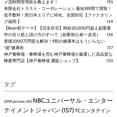
メ流時間管理術を教えます！
193
有限会社トラスト・コーポレーション 最短3時間で買取！
低手数料！西日本エリアに特化、全国対応【ファクタリン
グ福岡 】
149
【Brain初テーマ】【完全在宅】時給20,000円超え副業案
件の在り処と請け方のすべて［副業初心者
必見］
138
老後2000万問題も解決！9割の健康本はもういらない
“超”健康術
137
神戸養蜂場・養蜂場を営む神戸養蜂場が厳選した高品質な
蜂蜜専門店【神戸養蜂場 通販ショップ】
130
タグ
NBCユニバーサル・エンター
DMM pictures
(20)
テイメントジャパン
(157)
TCエンタテイン