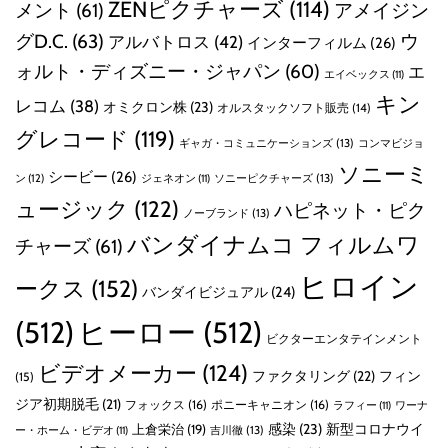
ZENピクチャーズ
(114)
メント
(61)
アメイジン
グD.C.
(63)
ウ
アルバトロス
(42)
インターフィルム
(26)
ォルト・ディズニー・ジャパン
(60)
エ
エイベックス
(11)
キン
レコム
(38)
オミクロン株
(23)
オルスタックソフト販売
(14)
グレコード
(119)
ギャガ・コミュニケーションズ
(13)
コンマビジョ
ソニーミ
シービー
(26)
ン
(12)
ソニーピクチャーズ
(13)
ジェネオン
(11)
ュージック
(122)
ハピネット・ピク
ノーブランド
(13)
バンダイナムコ フィルムワ
チャーズ
(61)
ヒロイン
ークス
(152)
バンダイビジュアル
(24)
(512)
ヒーロー
(512)
ビクターエンタテインメント
ビデオメーカー
(124)
ファクタリング
(22)
フィン
(15)
ジア初期脱毛
(21)
フォックス
(16)
ポニーキャニオン
(16)
ラフィー
(11)
ワーナ
感染
(23)
新型コロナウイ
上倉栄治
(19)
吉川徹
(13)
ー・ホーム・ビデオ
(11)