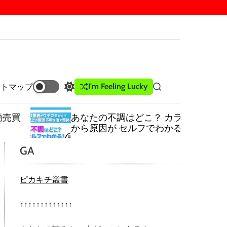
I'm Feeling Lucky
イトマップ
S
S
w
e
i
a
あなたの不調はどこ？ カラダの場所
t
r
から原因が セルフでわかる！ 新しい
c
c
カラダの解体新書！
h
h
GA
c
o
l
ピカキチ叢書
o
r
m
↑↑↑↑↑↑↑↑↑↑↑↑↑
o
d