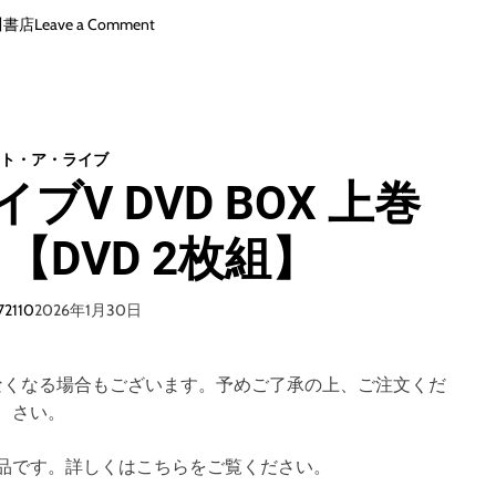
o
川書店
Leave a Comment
n
デ
ー
ト
・
ト・ア・ライブ
ア
V DVD BOX 上巻
・
ラ
【DVD 2枚組】
イ
ブ
V
72110
2026年1月30日
D
V
D
なくなる場合もございます。予めご了承の上、ご注文くだ
B
さい。
O
X
上
品です。詳しくはこちらをご覧ください。
巻