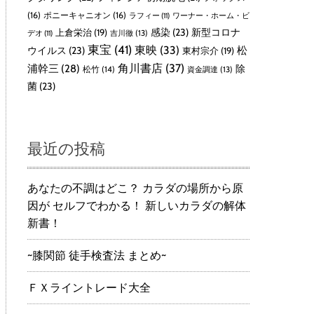
(16)
ポニーキャニオン
(16)
ラフィー
(11)
ワーナー・ホーム・ビ
感染
(23)
新型コロナ
上倉栄治
(19)
吉川徹
(13)
デオ
(11)
東宝
(41)
東映
(33)
ウイルス
(23)
松
東村宗介
(19)
角川書店
(37)
浦幹三
(28)
除
松竹
(14)
資金調達
(13)
菌
(23)
最近の投稿
あなたの不調はどこ？ カラダの場所から原
因が セルフでわかる！ 新しいカラダの解体
新書！
~膝関節 徒手検査法 まとめ~
ＦＸライントレード大全