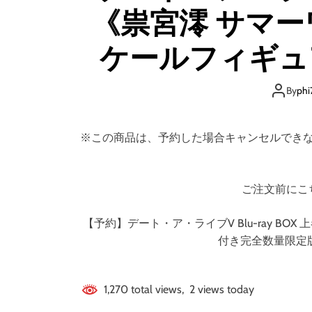
《祟宮澪 サマーワ
ケールフィギュ
版》 【
By
phi
※この商品は、予約した場合キャンセルでき
ご注文前にこ
【予約】デート・ア・ライブV Blu-ray BOX
付き完全数量限定
1,270 total views, 2 views today