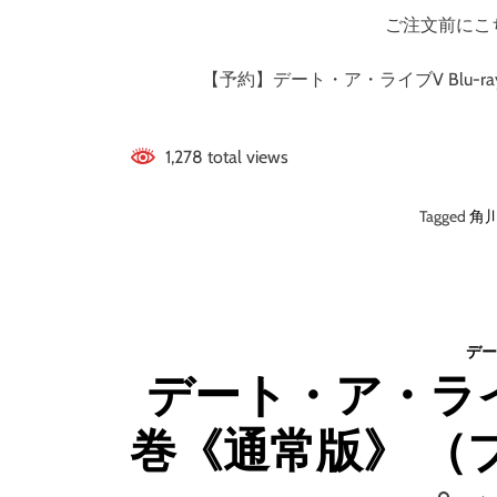
ご注文前にこ
【予約】デート・ア・ライブV Blu-r
1,278 total views
Tagged
角
デー
デート・ア・ライブV
巻《通常版》 （