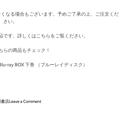
l
u
なくなる場合もございます。予めご了承の上、ご注文くだ
-
さい。
r
a
y
品です。詳しくはこちらをご覧ください。
B
O
ちらの商品もチェック！
X
上
u-ray BOX 下巻 （ブルーレイディスク）
巻
《
祟
宮
澪
サ
o
川書店
Leave a Comment
マ
n
ー
デ
ワ
ー
ン
ト
ピ