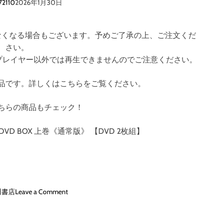
ケ
72110
2026年1月30日
D
ー
V
ル
D
フ
なくなる場合もございます。予めご了承の上、ご注文くだ
B
ィ
さい。
O
ギ
X
す。対応プレイヤー以外では再生できませんのでご注意ください。
ュ
上
ア
巻
品です。詳しくはこちらをご覧ください。
付
《
き
通
ちらの商品もチェック！
完
常
全
版
数
D BOX 上巻《通常版》 【DVD 2枚組】
》
量
【
限
D
定
V
版
D
》
2
o
川書店
Leave a Comment
【
枚
n
D
組
デ
V