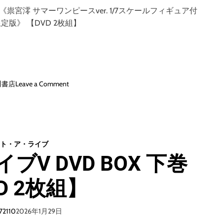
巻
《祟宮澪 サマーワンピースver. 1/7スケールフィギュア付
《
定版》 【DVD 2枚組】
通
常
版
》
（
ブ
o
川書店
Leave a Comment
ル
n
ー
デ
レ
ー
イ
ト
デ
・
ィ
ト・ア・ライブ
ア
ス
V DVD BOX 下巻
・
ク
ラ
）
D 2枚組】
イ
ブ
V
72110
2026年1月29日
B