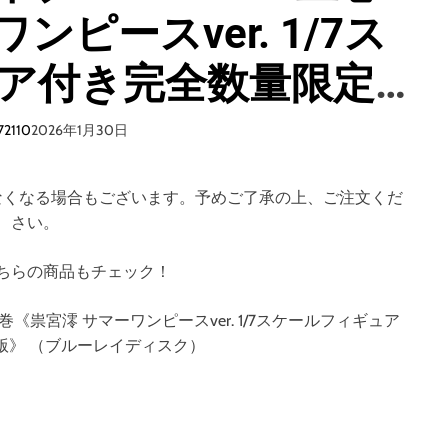
ンピースver. 1/7ス
ア付き完全数量限定
DVD 2枚組】
72110
2026年1月30日
なくなる場合もございます。予めご了承の上、ご注文くだ
さい。
ちらの商品もチェック！
 上巻《祟宮澪 サマーワンピースver. 1/7スケールフィギュア
版》 （ブルーレイディスク）