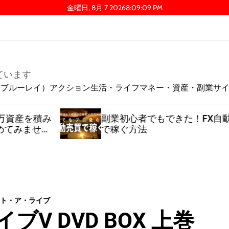
金曜日, 8月 7 2026
8
:
09
:
10
PM
ています
ay（ブルーレイ）
アクション
生活・ライフ
マネー・資産・副業
サ
積み
副業初心者でもできた！FX自動売買
ん
で稼ぐ方法
ト・ア・ライブ
V DVD BOX 上巻