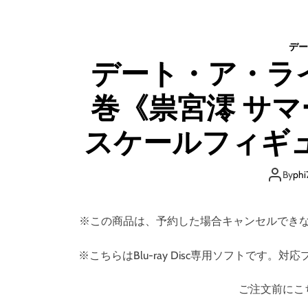
デー
デート・ア・ライブV
巻《祟宮澪 サマー
スケールフィギ
版》 （ブル
By
phi
※この商品は、予約した場合キャンセルでき
※こちらはBlu-ray Disc専用ソフトで
ご注文前にこ