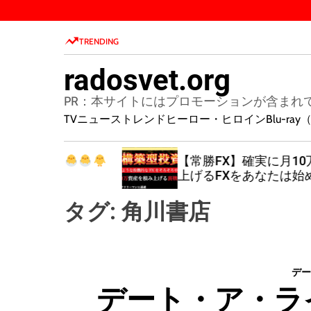
S
k
TRENDING
i
p
radosvet.org
t
o
PR：本サイトにはプロモーションが含まれ
c
TVニューストレンド
ヒーロー・ヒロイン
Blu-r
o
n
【常勝FX】確実に月10万資産を
t
上げるFXをあなたは始めてみませ
e
か？
n
タグ:
角川書店
t
デー
デート・ア・ライブ