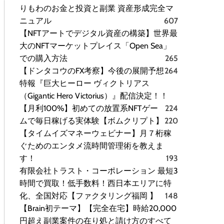
りもわのお金と投資と副業 資産形成完全マ
ニュアル
607
【NFTアートでデジタル資産の構築】世界最
大のNFTマーケットプレイス「Open Sea」
での購入方法
265
【ドンタコウのFX考察】今後の展開予想
264
特報『巨大ヒーロー ヴィクトリアス
（Gigantic Hero Victorius）』配信決定！！
【月利100%】初めての放置系NFTゲー
224
ムで毎日稼げる実体験【ボムクリプト】
220
【タイムイズマネーウェビナー】月７桁稼
ぐためのエンタメ流時間管理術を教えま
す！
193
有限会社トラスト・コーポレーション 最短3
時間で買取！低手数料！西日本エリアに特
化、全国対応【ファクタリング福岡 】
148
【Brain初テーマ】【完全在宅】時給20,000
円超え副業案件の在り処と請け方のすべて