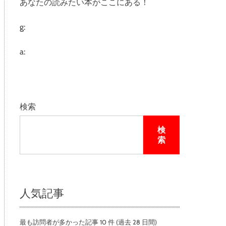
あなたの読みたい本がここにある！
e
g:
a:
検索
検
索
人気記事
最も訪問者が多かった記事 10 件 (過去 28 日間)