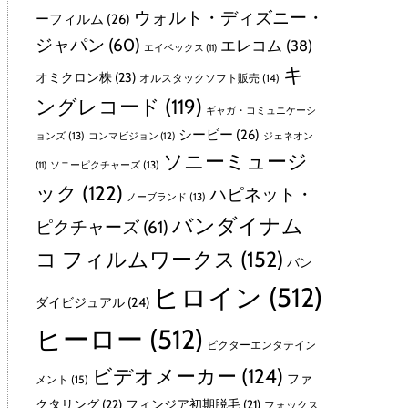
ウォルト・ディズニー・
ーフィルム
(26)
ジャパン
(60)
エレコム
(38)
エイベックス
(11)
キ
オミクロン株
(23)
オルスタックソフト販売
(14)
ングレコード
(119)
ギャガ・コミュニケーシ
シービー
(26)
ョンズ
(13)
コンマビジョン
(12)
ジェネオン
ソニーミュージ
ソニーピクチャーズ
(13)
(11)
ック
(122)
ハピネット・
ノーブランド
(13)
バンダイナム
ピクチャーズ
(61)
コ フィルムワークス
(152)
バン
ヒロイン
(512)
ダイビジュアル
(24)
ヒーロー
(512)
ビクターエンタテイン
ビデオメーカー
(124)
ファ
メント
(15)
クタリング
(22)
フィンジア初期脱毛
(21)
フォックス