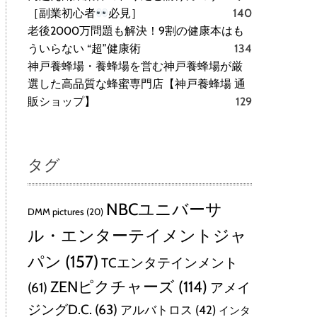
［副業初心者
必見］
140
老後2000万問題も解決！9割の健康本はも
ういらない “超”健康術
134
神戸養蜂場・養蜂場を営む神戸養蜂場が厳
選した高品質な蜂蜜専門店【神戸養蜂場 通
販ショップ】
129
タグ
NBCユニバーサ
DMM pictures
(20)
ル・エンターテイメントジャ
パン
(157)
TCエンタテインメント
ZENピクチャーズ
(114)
(61)
アメイ
ジングD.C.
(63)
アルバトロス
(42)
インタ