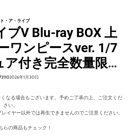
】
ー
D
ト
2
・
枚
ト・ア・ライブ
ア
組
 Blu-ray BOX 上
・
】
ラ
ワンピースver. 1/7
イ
ブ
V
ュア付き完全数量限定
B
l
ーレイディスク）
u
72110
2026年1月30日
-
r
a
なくなる場合もございます。予めご了承の上、ご注文くだ
y
さい。
B
す。対応プレイヤー以外では再生できませんのでご注意ください。
O
X
ちらの商品もチェック！
上