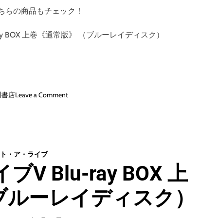
《
ちらの商品もチェック！
祟
宮
ay BOX 上巻《通常版》 （ブルーレイディスク）
澪
サ
マ
ー
ワ
ン
o
川書店
Leave a Comment
ピ
n
ー
デ
ス
ー
v
ト
e
・
ト・ア・ライブ
r
ア
 Blu-ray BOX 上
.
・
1
ラ
/
ブルーレイディスク）
イ
7
ブ
ス
V