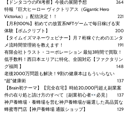
【ドンタコウのFX考察】今後の展開予想
264
特報『巨大ヒーロー ヴィクトリアス（Gigantic Hero
Victorius）』配信決定！！
221
【月利100%】初めての放置系NFTゲームで毎日稼げる実
体験【ボムクリプト】
200
【タイムイズマネーウェビナー】月７桁稼ぐためのエンタ
メ流時間管理術を教えます！
191
有限会社トラスト・コーポレーション 最短3時間で買取！
低手数料！西日本エリアに特化、全国対応【ファクタリン
グ福岡 】
148
老後2000万問題も解決！9割の健康本はもういらない
“超”健康術
137
【Brain初テーマ】【完全在宅】時給20,000円超え副業案
件の在り処と請け方のすべて［副業初心者
必見］
137
神戸養蜂場・養蜂場を営む神戸養蜂場が厳選した高品質な
蜂蜜専門店【神戸養蜂場 通販ショップ】
129