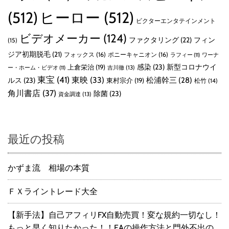
(512)
ヒーロー
(512)
ビクターエンタテインメント
ビデオメーカー
(124)
ファクタリング
(22)
フィン
(15)
ジア初期脱毛
(21)
フォックス
(16)
ポニーキャニオン
(16)
ラフィー
(11)
ワーナ
感染
(23)
新型コロナウイ
上倉栄治
(19)
吉川徹
(13)
ー・ホーム・ビデオ
(11)
東宝
(41)
東映
(33)
ルス
(23)
松浦幹三
(28)
東村宗介
(19)
松竹
(14)
角川書店
(37)
除菌
(23)
資金調達
(13)
最近の投稿
かずま流 相場の本質
ＦＸライントレード大全
【新手法】自己アフィリFX自動売買！変な規約一切なし！
もっと早く知りたかった！！EAの操作方法と門外不出の