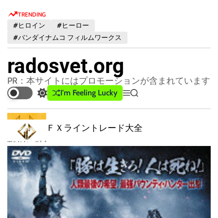
S
TRENDING
k
#ヒロイン
#ヒーロー
i
#バンダイナムコ フィルムワークス
p
t
radosvet.org
o
c
PR：本サイトにはプロモーションが含まれています
o
I'm Feeling Lucky
S
M
S
n
w
e
e
t
i
n
a
t
u
r
ＦＸライントレード大全
e
c
c
n
h
h
t
c
o
l
o
r
m
o