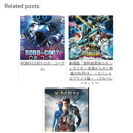
Related posts:
ROBO-CODY-ロボ・コーデ
劇場版『新幹線変形ロボ シ
ィ-
ンカリオン 未来からきた神
速のALFA-X』 ＜スペシャ
ルプライス版＞ （ブルーレ
イディスク）