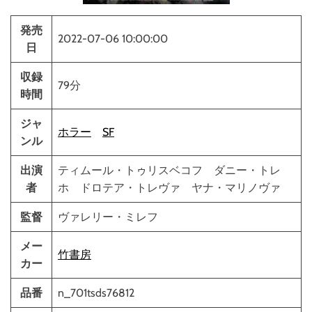
発売
2022-07-06 10:00:00
日
収録
79分
時間
ジャ
ホラー
SF
ンル
出演
ティムール・トゥリスベコフ ダニー・トレ
者
ホ ドロテア・トレヴァ ヤナ・マリノヴァ
監督
ヴァレリー・ミレフ
メー
竹書房
カー
品番
n_701tsds76812