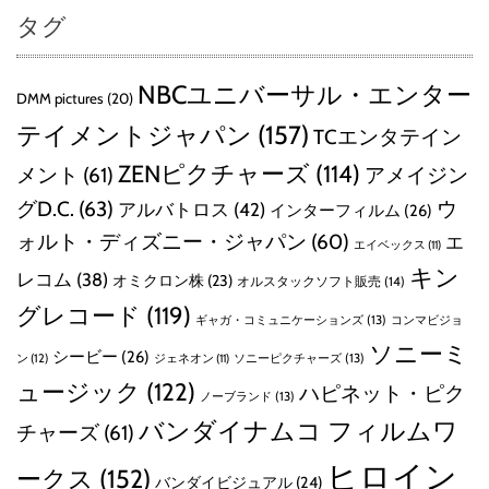
タグ
NBCユニバーサル・エンター
DMM pictures
(20)
テイメントジャパン
(157)
TCエンタテイン
ZENピクチャーズ
(114)
メント
(61)
アメイジン
グD.C.
(63)
ウ
アルバトロス
(42)
インターフィルム
(26)
ォルト・ディズニー・ジャパン
(60)
エ
エイベックス
(11)
キン
レコム
(38)
オミクロン株
(23)
オルスタックソフト販売
(14)
グレコード
(119)
ギャガ・コミュニケーションズ
(13)
コンマビジョ
ソニーミ
シービー
(26)
ン
(12)
ソニーピクチャーズ
(13)
ジェネオン
(11)
ュージック
(122)
ハピネット・ピク
ノーブランド
(13)
バンダイナムコ フィルムワ
チャーズ
(61)
ヒロイン
ークス
(152)
バンダイビジュアル
(24)