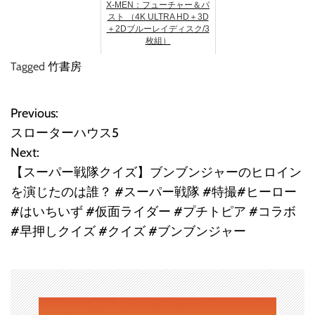
X-MEN：フューチャー＆パ
スト （4K ULTRA HD＋3D
＋2Dブルーレイディスク/3
枚組）
Tagged
竹書房
Previous:
投
スローターハウス5
稿
Next:
【スーパー戦隊クイズ】ブンブンジャーのヒロイン
ナ
を演じたのは誰？ #スーパー戦隊 #特撮#ヒーロー
ビ
#はいちいず #仮面ライダー #プチトピア #コラボ
#早押しクイズ #クイズ #ブンブンジャー
ゲ
ー
シ