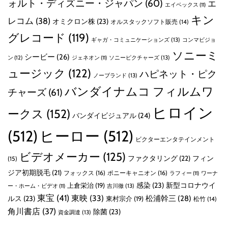
ォルト・ディズニー・ジャパン
(60)
エ
エイベックス
(11)
キン
レコム
(38)
オミクロン株
(23)
オルスタックソフト販売
(14)
グレコード
(119)
ギャガ・コミュニケーションズ
(13)
コンマビジョ
ソニーミ
シービー
(26)
ン
(12)
ソニーピクチャーズ
(13)
ジェネオン
(11)
ュージック
(122)
ハピネット・ピク
ノーブランド
(13)
バンダイナムコ フィルムワ
チャーズ
(61)
ヒロイン
ークス
(152)
バンダイビジュアル
(24)
(512)
ヒーロー
(512)
ビクターエンタテインメント
ビデオメーカー
(125)
ファクタリング
(22)
フィン
(15)
ジア初期脱毛
(21)
フォックス
(16)
ポニーキャニオン
(16)
ラフィー
(11)
ワーナ
感染
(23)
新型コロナウイ
上倉栄治
(19)
吉川徹
(13)
ー・ホーム・ビデオ
(11)
東宝
(41)
東映
(33)
ルス
(23)
松浦幹三
(28)
東村宗介
(19)
松竹
(14)
角川書店
(37)
除菌
(23)
資金調達
(13)