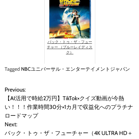
バック・トゥ・ザ・フュー
チャー （ブルーレイディス
ク）
Tagged
NBCユニバーサル・エンターテイメントジャパン
Previous:
投
【AI活用で時給2万円】TikTok×クイズ動画が今熱
稿
い！！！作業時間30分×1カ月で収益化へのプラチナ
ロードマップ
ナ
Next:
ビ
バック・トゥ・ザ・フューチャー（4K ULTRA HD＋