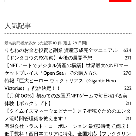
人気記事
最も訪問者が多かった記事 10 件 (過去 28 日間)
りもわのお金と投資と副業 資産形成完全マニュアル
624
【ドンタコウのFX考察】今後の展開予想
271
【NFTアートでデジタル資産の構築】世界最大のNFTマー
ケットプレイス「Open Sea」での購入方法
270
特報『巨大ヒーロー ヴィクトリアス（Gigantic Hero
Victorius）』配信決定！！
222
【月利100%】初めての放置系NFTゲームで毎日稼げる実
体験【ボムクリプト】
211
【タイムイズマネーウェビナー】月７桁稼ぐためのエンタ
メ流時間管理術を教えます！
211
有限会社トラスト・コーポレーション 最短3時間で買取！
低手数料！西日本エリアに特化、全国対応【ファクタリン