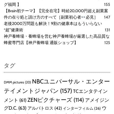
グ福岡 】
155
【Brain初テーマ】【完全在宅】時給20,000円超え副業案
件の在り処と請け方のすべて［副業初心者
必見］
147
老後2000万問題も解決！9割の健康本はもういらない
“超”健康術
131
神戸養蜂場・養蜂場を営む神戸養蜂場が厳選した高品質な
蜂蜜専門店【神戸養蜂場 通販ショップ】
125
タグ
NBCユニバーサル・エンター
DMM pictures
(20)
テイメントジャパン
(157)
TCエンタテイン
ZENピクチャーズ
(114)
メント
(61)
アメイジン
グD.C.
(63)
ウ
アルバトロス
(42)
インターフィルム
(26)