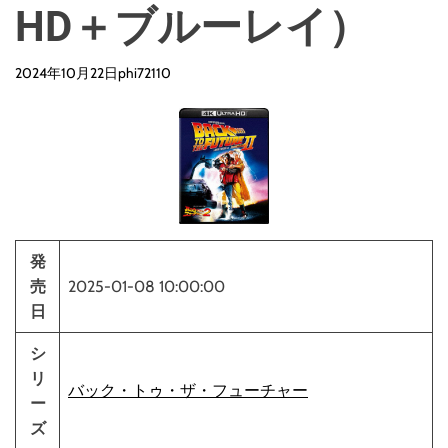
d
HD＋ブルーレイ）
e
2024年10月22日
phi72110
発
売
2025-01-08 10:00:00
日
シ
リ
バック・トゥ・ザ・フューチャー
ー
ズ