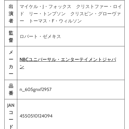
出
マイケル・J・フォックス クリストファー・ロイ
演
ド リー・トンプソン クリスピン・グローヴァ
者
ー トーマス・F・ウィルソン
監
ロバート・ゼメキス
督
メ
ー
NBCユニバーサル・エンターテイメントジャパ
カ
ン
ー
品
n_605gnxf2957
番
JAN
コ
4550510124094
ー
ド