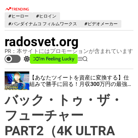
S
TRENDING
k
#ヒーロー
#ヒロイン
i
#バンダイナムコ フィルムワークス
#ビデオメーカー
p
t
radosvet.org
o
c
PR：本サイトにはプロモーションが含まれています
o
I'm Feeling Lucky
S
M
S
n
w
e
e
t
i
n
a
【あなたツイートを資産に変換する】仕
t
u
r
e
組みで勝手に回る！月収300万円の最強法
c
c
n
則ウェビナー
h
h
バック・トゥ・ザ・
t
c
o
l
フューチャー
o
r
PART2（4K ULTRA
m
o