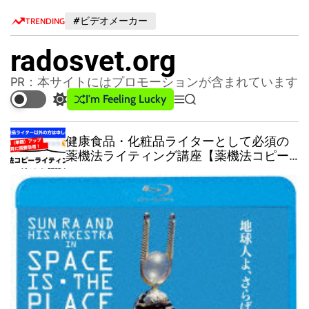
S
#ビデオメーカー
TRENDING
k
i
radosvet.org
p
t
PR：本サイトにはプロモーションが含まれています
o
I'm Feeling Lucky
S
M
S
c
w
e
e
o
i
n
a
健康食品・化粧品ライターとして必須の
n
t
u
r
薬機法ライティング講座【薬機法コピー
c
c
t
ライター養成講座（2級）】
h
h
e
c
n
o
t
l
o
r
m
o
d
e