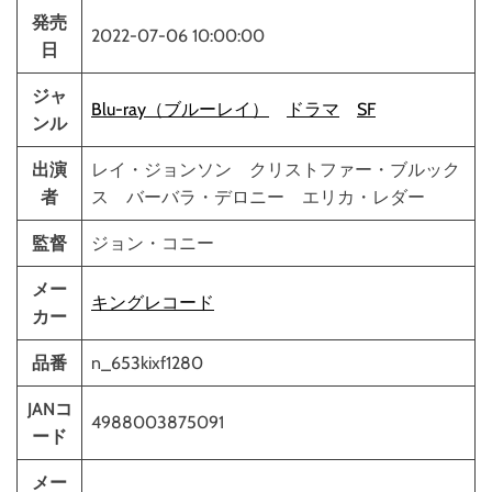
発売
2022-07-06 10:00:00
日
ジャ
Blu-ray（ブルーレイ）
ドラマ
SF
ンル
出演
レイ・ジョンソン クリストファー・ブルック
者
ス バーバラ・デロニー エリカ・レダー
監督
ジョン・コニー
メー
キングレコード
カー
品番
n_653kixf1280
JANコ
4988003875091
ード
メー