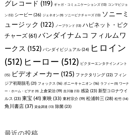
グレコード
(119)
ギャガ・コミュニケーションズ
(13)
コンマビジョ
ソニーミ
シービー
(26)
ン
(12)
ソニーピクチャーズ
(13)
ジェネオン
(11)
ュージック
(122)
ハピネット・ピク
ノーブランド
(13)
バンダイナムコ フィルムワ
チャーズ
(61)
ヒロイン
ークス
(152)
バンダイビジュアル
(24)
(512)
ヒーロー
(512)
ビクターエンタテインメント
ビデオメーカー
(125)
ファクタリング
(22)
フィン
(15)
ジア初期脱毛
(21)
フォックス
(16)
ポニーキャニオン
(16)
ラフィー
(11)
ワーナ
感染
(23)
新型コロナウイ
上倉栄治
(19)
吉川徹
(13)
ー・ホーム・ビデオ
(11)
東宝
(41)
東映
(33)
ルス
(23)
松浦幹三
(28)
東村宗介
(19)
松竹
(14)
角川書店
(37)
除菌
(23)
資金調達
(13)
最近の投稿