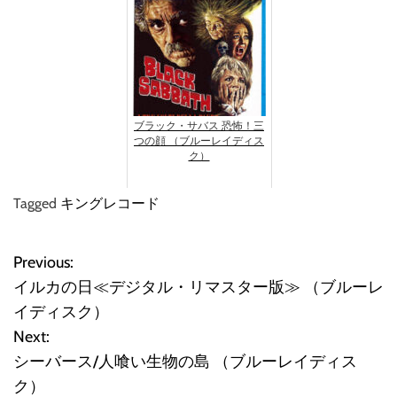
ブラック・サバス 恐怖！三
つの顔 （ブルーレイディス
ク）
Tagged
キングレコード
Previous:
投
イルカの日≪デジタル・リマスター版≫ （ブルーレ
稿
イディスク）
Next:
ナ
シーバース/人喰い生物の島 （ブルーレイディス
ビ
ク）