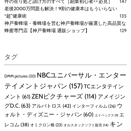
件の在り処と請け方のすべて［副業初心者
必見］
147
老後2000万問題も解決！9割の健康本はもういらない
“超”健康術
135
神戸養蜂場・養蜂場を営む神戸養蜂場が厳選した高品質な
蜂蜜専門店【神戸養蜂場 通販ショップ】
129
タグ
NBCユニバーサル・エンター
DMM pictures
(20)
テイメントジャパン
(157)
TCエンタテイン
ZENピクチャーズ
(114)
メント
(61)
アメイジン
グD.C.
(63)
ウ
アルバトロス
(42)
インターフィルム
(26)
ォルト・ディズニー・ジャパン
(60)
エ
エイベックス
(11)
キン
レコム
(38)
オミクロン株
(23)
オルスタックソフト販売
(14)