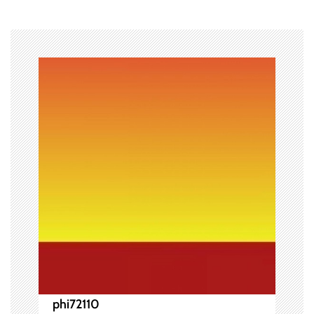
ゲ
ー
シ
ョ
ン
phi72110