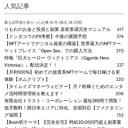
人気記事
最も訪問者が多かった記事 10 件 (過去 28 日間)
りもわのお金と投資と副業 資産形成完全マニュアル
617
【ドンタコウのFX考察】今後の展開予想
274
【NFTアートでデジタル資産の構築】世界最大のNFTマー
ケットプレイス「Open Sea」での購入方法
270
特報『巨大ヒーロー ヴィクトリアス（Gigantic Hero
Victorius）』配信決定！！
227
【月利100%】初めての放置系NFTゲームで毎日稼げる実
体験【ボムクリプト】
220
【タイムイズマネーウェビナー】月７桁稼ぐためのエンタ
メ流時間管理術を教えます！
208
有限会社トラスト・コーポレーション 最短3時間で買取！
低手数料！西日本エリアに特化、全国対応【ファクタリン
グ福岡 】
155
【Brain初テーマ】【完全在宅】時給20,000円超え副業案