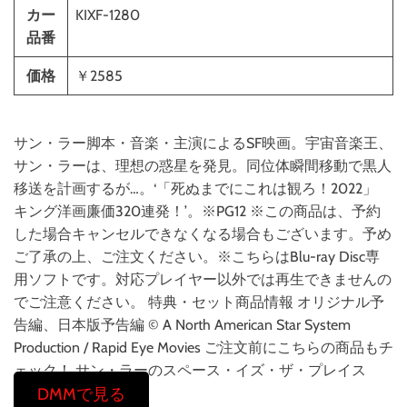
カー
KIXF-1280
品番
価格
￥2585
サン・ラー脚本・音楽・主演によるSF映画。宇宙音楽王、
サン・ラーは、理想の惑星を発見。同位体瞬間移動で黒人
移送を計画するが…。‘「死ぬまでにこれは観ろ！2022」
キング洋画廉価320連発！’。※PG12 ※この商品は、予約
した場合キャンセルできなくなる場合もございます。予め
ご了承の上、ご注文ください。※こちらはBlu-ray Disc専
用ソフトです。対応プレイヤー以外では再生できませんの
でご注意ください。 特典・セット商品情報 オリジナル予
告編、日本版予告編 © A North American Star System
Production / Rapid Eye Movies ご注文前にこちらの商品もチ
ェック！ サン・ラーのスペース・イズ・ザ・プレイス
DMMで見る