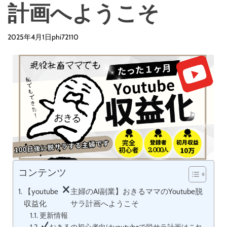
d
計画へようこそ
e
2025年4月1日
phi72110
コンテンツ
【youtube
主婦のAI副業】おきるママのYoutube脱
収益化
サラ計画へようこそ
更新情報