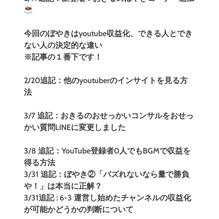
今回のぼやきはyoutube収益化、できる人とでき
ない人の決定的な違い
※記事の１番下です！
2/20追記：他のyoutuberのインサイトを見る方
法
3/7 追記：おきるのおせっかいコンサルをおせっ
かい質問LINEに変更しました
3/8 追記：YouTube登録者0人でもBGMで収益を
得る方法
3/31 追記：ぼやき②「バズれないなら量で勝負
や！」は本当に正解？
3/31追記 : 6-3 運営し始めたチャンネルの収益化
が可能かどうかの判断について