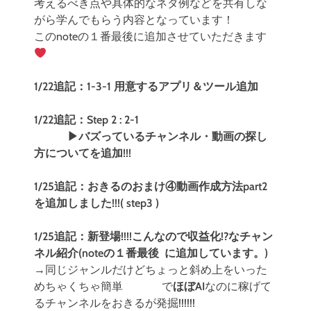
考えるべき点や具体的なネタ例などを共有しな
がら学んでもらう内容となっています！
このnoteの１番最後に追加させていただきます
1/22追記：1-3-1 用意するアプリ＆ツール追加
1/22追記：Step 2 : 2-1
▶︎バズっているチャンネル・動画の探し
方についてを追加!!!
1/25追記：おきるのおまけ④動画作成方法part2
を追加しました!!!( step3 )
1/25追記：新登場!!!!こんなので収益化!?なチャン
ネル紹介(noteの１番最後 に追加しています。)
→同じジャンルだけどちょっと斜め上をいった
めちゃくちゃ簡単 で
ほぼAI
なのに稼げて
るチャンネルをおきるが発掘!!!!!!