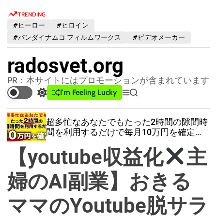
S
TRENDING
k
#ヒーロー
#ヒロイン
i
#バンダイナムコ フィルムワークス
#ビデオメーカー
p
t
radosvet.org
o
c
PR：本サイトにはプロモーションが含まれています
o
I'm Feeling Lucky
S
M
S
n
w
e
e
t
i
n
a
超多忙なあなたでもたった2時間の隙間時
t
u
r
e
間を利用するだけで毎月10万円を確定で
c
c
n
きる超楽ちん副業メソッド【特典付】
h
h
【youtube収益化
主
t
c
o
l
婦のAI副業】おきる
o
r
ママのYoutube脱サラ
m
o