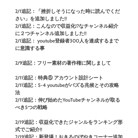
2/1追記：「挫折しそうになった時に読んでくだ
さい」を追加しました!!
2/1追記：こんなので収益化!?なチャンネル紹介
に２つチャンネル追加しました!!
2/1追記：
youtube登録者300人を達成するまで
に意識する事
2/9追記：フリー素材の著作権に関しまして
2/11追記：特典⑤ アカウント設計シート
2/11追記：5-4 youtubeがバズる兆候とその攻略
法
2/11追記：伸び始めたYouTubeチャンネルが取る
べき5つの戦略
2/19追記：収益化できたジャンルをランキング形
式でご紹介!!
2/19追記：新登場！おきるのぼやきコーナー追加