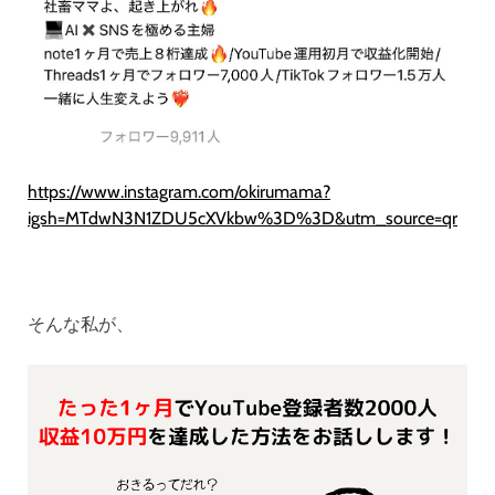
https://www.instagram.com/okirumama?
igsh=MTdwN3N1ZDU5cXVkbw%3D%3D&utm_source=qr
そんな私が、