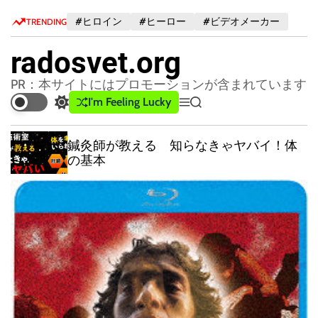
S
#ヒロイン
#ヒーロー
#ビデオメーカー
TRENDING
k
i
radosvet.org
p
t
PR：本サイトにはプロモーションが含まれています
o
I'm Feeling Lucky
S
M
S
c
w
e
e
o
i
n
a
も
鍼灸師が教える 知らなきゃヤバイ！体
n
t
u
r
の基本
c
c
t
h
h
e
c
n
o
t
l
o
r
m
o
d
e