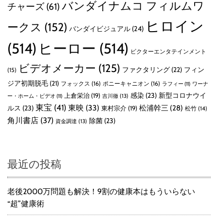
バンダイナムコ フィルムワ
チャーズ
(61)
ヒロイン
ークス
(152)
バンダイビジュアル
(24)
(514)
ヒーロー
(514)
ビクターエンタテインメント
ビデオメーカー
(125)
ファクタリング
(22)
フィン
(15)
ジア初期脱毛
(21)
フォックス
(16)
ポニーキャニオン
(16)
ラフィー
(11)
ワーナ
感染
(23)
新型コロナウイ
上倉栄治
(19)
吉川徹
(13)
ー・ホーム・ビデオ
(11)
東宝
(41)
東映
(33)
ルス
(23)
松浦幹三
(28)
東村宗介
(19)
松竹
(14)
角川書店
(37)
除菌
(23)
資金調達
(13)
最近の投稿
老後2000万問題も解決！9割の健康本はもういらない
“超”健康術