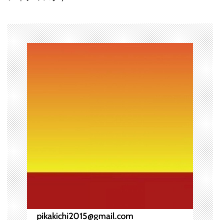
ー
シ
ョ
ン
pikakichi2015@gmail.com