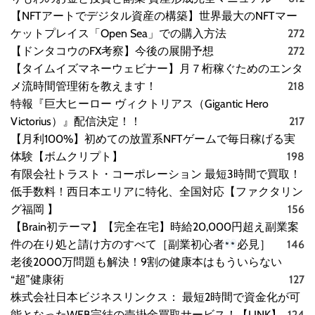
【NFTアートでデジタル資産の構築】世界最大のNFTマー
ケットプレイス「Open Sea」での購入方法
272
【ドンタコウのFX考察】今後の展開予想
272
【タイムイズマネーウェビナー】月７桁稼ぐためのエンタ
メ流時間管理術を教えます！
218
特報『巨大ヒーロー ヴィクトリアス（Gigantic Hero
Victorius）』配信決定！！
217
【月利100%】初めての放置系NFTゲームで毎日稼げる実
体験【ボムクリプト】
198
有限会社トラスト・コーポレーション 最短3時間で買取！
低手数料！西日本エリアに特化、全国対応【ファクタリン
グ福岡 】
156
【Brain初テーマ】【完全在宅】時給20,000円超え副業案
件の在り処と請け方のすべて［副業初心者
必見］
146
老後2000万問題も解決！9割の健康本はもういらない
“超”健康術
127
株式会社日本ビジネスリンクス： 最短2時間で資金化が可
能となったWEB完結の売掛金買取サービス！【LINK】
124