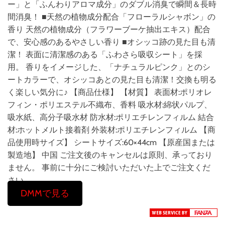
ー」と「ふんわりアロマ成分」のダブル消臭で瞬間＆長時
間消臭！ ■天然の植物成分配合「フローラルシャボン」の
香り 天然の植物成分（フラワーブーケ抽出エキス）配合
で、安心感のあるやさしい香り ■オシッコ跡の見た目も清
潔！ 表面に清潔感のある「ふわさら吸収シート」を採
用。 香りをイメージした、「ナチュラルピンク」とのシ
ートカラーで、オシッコあとの見た目も清潔！交換も明る
く楽しい気分に♪ 【商品仕様】 【材質】 表面材:ポリオレ
フィン・ポリエステル不織布、香料 吸水材:綿状パルプ、
吸水紙、高分子吸水材 防水材:ポリエチレンフィルム 結合
材:ホットメルト接着剤 外装材:ポリエチレンフィルム 【商
品使用時サイズ】 シートサイズ:60×44cm 【原産国または
製造地】 中国 ご注文後のキャンセルは原則、承っており
ません。 事前に十分にご検討いただいた上でご注文くだ
さい。
DMMで見る