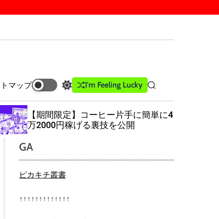
I'm Feeling Lucky
イトマップ
S
S
w
e
i
a
【期間限定】コーヒー片手に簡単に4
t
r
万2000円稼げる裏技を公開
c
c
h
h
GA
c
o
l
ピカキチ叢書
o
r
m
↑↑↑↑↑↑↑↑↑↑↑↑↑
o
d