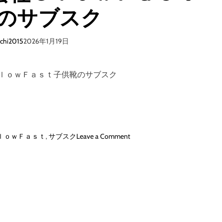
のサブスク
ichi2015
2026年1月19日
社ＳｌｏｗＦａｓｔ子供靴のサブスク
o
ｌｏｗＦａｓｔ
,
サブスク
Leave a Comment
n
【
K
u
t
o
o