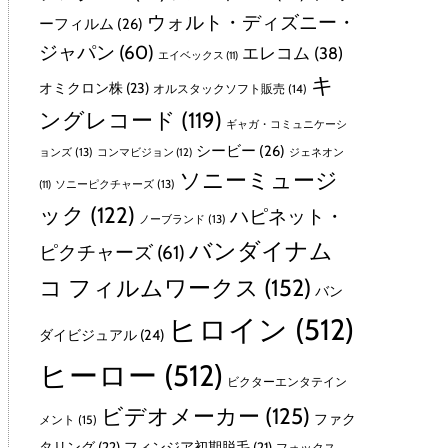
ウォルト・ディズニー・
ーフィルム
(26)
ジャパン
(60)
エレコム
(38)
エイベックス
(11)
キ
オミクロン株
(23)
オルスタックソフト販売
(14)
ングレコード
(119)
ギャガ・コミュニケーシ
シービー
(26)
ョンズ
(13)
コンマビジョン
(12)
ジェネオン
ソニーミュージ
ソニーピクチャーズ
(13)
(11)
ック
(122)
ハピネット・
ノーブランド
(13)
バンダイナム
ピクチャーズ
(61)
コ フィルムワークス
(152)
バン
ヒロイン
(512)
ダイビジュアル
(24)
ヒーロー
(512)
ビクターエンタテイン
ビデオメーカー
(125)
ファク
メント
(15)
タリング
(22)
フィンジア初期脱毛
(21)
フォックス