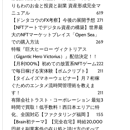
りもわのお金と投資と副業 資産形成完全マ
ニュアル
619
【ドンタコウのFX考察】今後の展開予想
271
【NFTアートでデジタル資産の構築】世界最
大のNFTマーケットプレイス「Open Sea」
での購入方法
269
特報『巨大ヒーロー ヴィクトリアス
（Gigantic Hero Victorius）』配信決定！！
【月利100%】初めての放置系NFTゲーム
222
で毎日稼げる実体験【ボムクリプト】
211
【タイムイズマネーウェビナー】月７桁稼
ぐためのエンタメ流時間管理術を教えま
す！
211
有限会社トラスト・コーポレーション 最短3
時間で買取！低手数料！西日本エリアに特
化、全国対応【ファクタリング福岡 】
155
【Brain初テーマ】【完全在宅】時給20,000
円超え副業案件の在り処と請け方のすべて