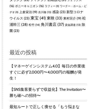
(16)
ポニーキャニオン
(16)
ラフィー
(11)
ワーナー・ホーム・ビ
感染
(23)
新型コロナ
上倉栄治
(19)
吉川徹
(13)
デオ
(11)
東宝
(41)
東映
(33)
ウイルス
(23)
松
東村宗介
(19)
角川書店
(37)
浦幹三
(28)
除
松竹
(14)
資金調達
(13)
菌
(23)
最近の投稿
【マネーゲインシステム4.0】毎日の作業後
すぐに必ず2,000円〜4,000円の報酬が発
生！
【SNS集客要らずで収益化】The Invitation〜
勝ち確への招待〜
最短ルートで正しく痩せる「もう悩まな