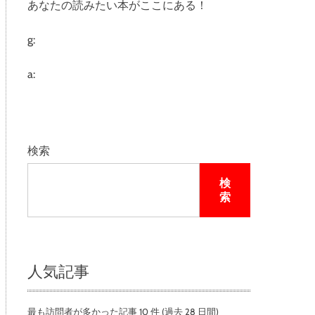
あなたの読みたい本がここにある！
e
g:
a:
検索
検
索
人気記事
最も訪問者が多かった記事 10 件 (過去 28 日間)