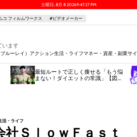
土曜日, 8月 8 2026
9
:
47
:
27
PM
ムコ フィルムワークス
#ビデオメーカー
ています
ay（ブルーレイ）
アクション
生活・ライフ
マネー・資産・副業
サ
最短ルートで正しく痩せる「もう悩
まない！ダイエットの常識」【図解
でわかる痩せる基礎知識】
生活・ライフ
同会社ＳｌｏｗＦａｓｔ