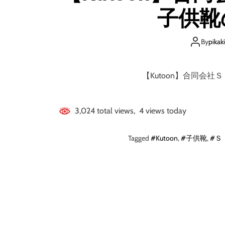
子供靴
By
pikak
【Kutoon】合同会
3,024 total views, 4 views today
Tagged
#Kutoon
,
#子供靴
,
#Ｓ