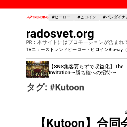
S
k
#ヒーロー
#ヒロイン
#バンダイナ
i
TRENDING
p
radosvet.org
t
o
PR：本サイトにはプロモーションが含まれ
c
TVニューストレンド
ヒーロー・ヒロイン
Blu-r
o
n
0】毎日の
【SNS集客要らずで収益化】The
t
,000円
Invitation〜勝ち確への招待〜
e
n
タグ:
#Kutoon
t
【Kutoon】合