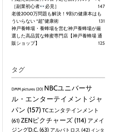
［副業初心者
必見］
147
老後2000万問題も解決！9割の健康本はも
ういらない “超”健康術
131
神戸養蜂場・養蜂場を営む神戸養蜂場が厳
選した高品質な蜂蜜専門店【神戸養蜂場 通
販ショップ】
125
タグ
NBCユニバーサ
DMM pictures
(20)
ル・エンターテイメントジャ
パン
(157)
TCエンタテインメント
ZENピクチャーズ
(114)
(61)
アメイ
ジングD.C.
(63)
アルバトロス
(42)
インタ