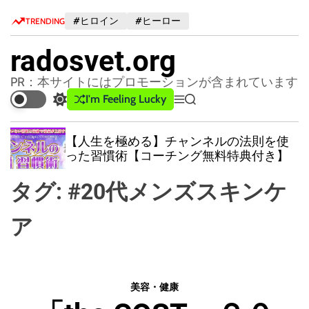
S
#ヒロイン
#ヒーロー
TRENDING
k
i
radosvet.org
p
t
PR：本サイトにはプロモーションが含まれています
o
I'm Feeling Lucky
S
M
S
c
w
e
e
o
i
n
a
【人生を極める】チャンネルの法則を使
n
t
u
r
った習慣術【コーチング無料特典付き】
c
c
t
h
h
e
タグ:
#20代メンズスキンケ
c
n
o
t
l
ア
o
r
m
o
d
美容・健康
e