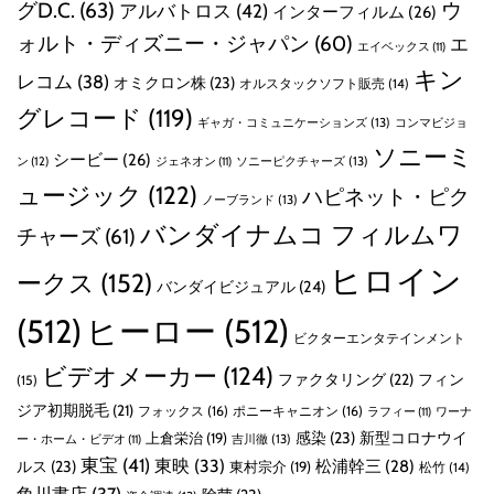
グD.C.
(63)
ウ
アルバトロス
(42)
インターフィルム
(26)
ォルト・ディズニー・ジャパン
(60)
エ
エイベックス
(11)
キン
レコム
(38)
オミクロン株
(23)
オルスタックソフト販売
(14)
グレコード
(119)
ギャガ・コミュニケーションズ
(13)
コンマビジョ
ソニーミ
シービー
(26)
ン
(12)
ソニーピクチャーズ
(13)
ジェネオン
(11)
ュージック
(122)
ハピネット・ピク
ノーブランド
(13)
バンダイナムコ フィルムワ
チャーズ
(61)
ヒロイン
ークス
(152)
バンダイビジュアル
(24)
(512)
ヒーロー
(512)
ビクターエンタテインメント
ビデオメーカー
(124)
ファクタリング
(22)
フィン
(15)
ジア初期脱毛
(21)
フォックス
(16)
ポニーキャニオン
(16)
ラフィー
(11)
ワーナ
感染
(23)
新型コロナウイ
上倉栄治
(19)
吉川徹
(13)
ー・ホーム・ビデオ
(11)
東宝
(41)
東映
(33)
ルス
(23)
松浦幹三
(28)
東村宗介
(19)
松竹
(14)
角川書店
(37)