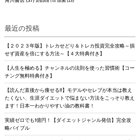
除菌
(23)
資金調達
(13)
最近の投稿
【２０２３年版】トレカせどり＆トレカ投資完全攻略～損
せず資産を倍にする方法～【４大特典付き】
【人生を極める】チャンネルの法則を使った習慣術【コー
チング無料特典付き】
【読んだ直後から痩せる!!】モデルやセレブが本当は教え
たくない、生涯ダイエットで悩まない方法をこっそり教え
ます！日本一わかりやすい油の教科書！
実績ゼロでも1億円！【ダイエットジャンル発信】完全攻
略バイブル