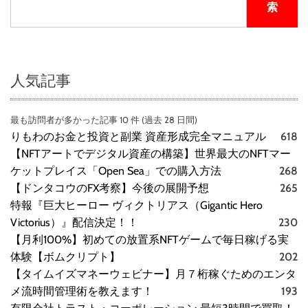
ｎ
索
ａ
ｔ
ｉ
ｏ
ｎ
人気記事
ａ
ｌ
最も訪問者が多かった記事 10 件 (過去 28 日間)
株
りもわのお金と投資と副業 資産形成完全マニュアル
618
式
会
【NFTアートでデジタル資産の構築】世界最大のNFTマー
社
ケットプレイス「Open Sea」での購入方法
268
/
【ドンタコウのFX考察】今後の展開予想
265
男
特報『巨大ヒーロー ヴィクトリアス（Gigantic Hero
性
Victorius）』配信決定！！
230
肌
【月利100%】初めての放置系NFTゲームで毎日稼げる実
ス
体験【ボムクリプト】
202
キ
ン
【タイムイズマネーウェビナー】月７桁稼ぐためのエンタ
ケ
メ流時間管理術を教えます！
193
ア