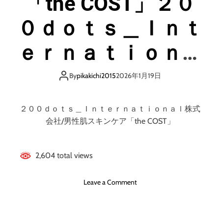
「the COST」２０
０ｄｏｔｓ＿Ｉｎｔ
ｅｒｎａｔｉｏｎａ
ｌ株式会社/男性肌
By
pikakichi2015
2026年1月19日
スキンケア
２００ｄｏｔｓ＿Ｉｎｔｅｒｎａｔｉｏｎａｌ株式
会社/男性肌スキンケア「the COST」
2,604 total views
o
Leave a Comment
n
「
t