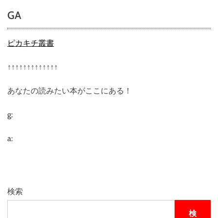
h
GA
e
C
O
ピカキチ叢書
S
T
↑↑↑↑↑↑↑↑↑↑↑↑↑
」
２
あなたの読みたい本がここにある！
０
０
ｄ
g:
ｏ
ｔ
a:
ｓ
＿
Ｉ
ｎ
ｔ
検索
ｅ
ｒ
検