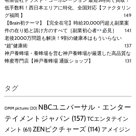
有限会社トラスト・コーポレーション 最短3時間で買取！
低手数料！西日本エリアに特化、全国対応【ファクタリン
グ福岡 】
149
【Brain初テーマ】【完全在宅】時給20,000円超え副業案
件の在り処と請け方のすべて［副業初心者
必見］
141
老後2000万問題も解決！9割の健康本はもういらない
“超”健康術
137
神戸養蜂場・養蜂場を営む神戸養蜂場が厳選した高品質な
蜂蜜専門店【神戸養蜂場 通販ショップ】
131
タグ
NBCユニバーサル・エンター
DMM pictures
(20)
テイメントジャパン
(157)
TCエンタテイン
ZENピクチャーズ
(114)
メント
(61)
アメイジン