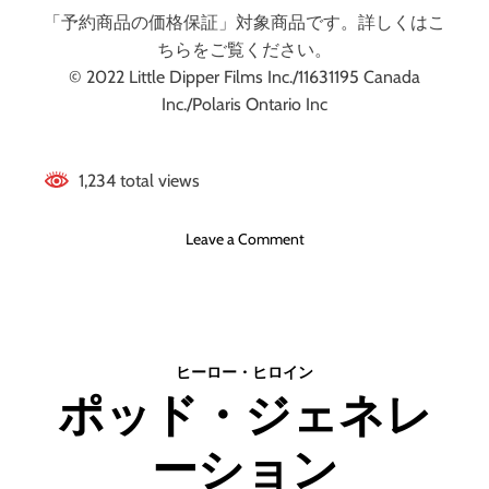
「予約商品の価格保証」対象商品です。詳しくはこ
ちらをご覧ください。
© 2022 Little Dipper Films Inc./11631195 Canada
Inc./Polaris Ontario Inc
1,234 total views
o
Leave a Comment
n
ポ
ラ
リ
ス
ヒーロー・ヒロイン
死
ポッド・ジェネレ
闘
の
ーション
ア
イ