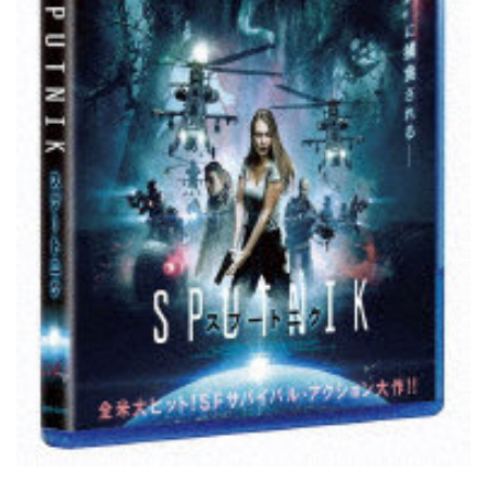
E
（
ブ
ル
ー
レ
イ
デ
ィ
ス
ク
）