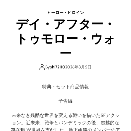
リ
ア
ヒーロー・ヒロイン
の
デイ・アフター・
息
子
トゥモロー・ウォ
た
ち
ー
By
phi72110
2026年3月5日
特典・セット商品情報
予告編
未来なき残酷な世界を変える戦いを描いたSFアクシ
ョン。近未来、戦争とパンデミックの後、超越的な
存在‘眼’が世界を支配した。地下組織のメンバーのア