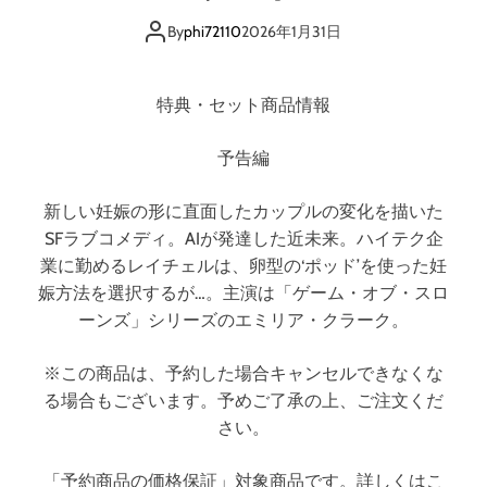
ス
By
phi72110
2026年1月31日
ロ
ー
ド
特典・セット商品情報
予告編
新しい妊娠の形に直面したカップルの変化を描いた
SFラブコメディ。AIが発達した近未来。ハイテク企
業に勤めるレイチェルは、卵型の‘ポッド’を使った妊
娠方法を選択するが…。主演は「ゲーム・オブ・スロ
ーンズ」シリーズのエミリア・クラーク。
※この商品は、予約した場合キャンセルできなくな
る場合もございます。予めご了承の上、ご注文くだ
さい。
「予約商品の価格保証」対象商品です。詳しくはこ