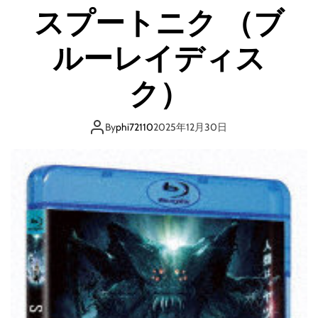
ブ
スプートニク （ブ
T
H
ルーレイディス
E
H
E
ク）
R
O
E
By
phi72110
2025年12月30日
S
H
I
G
H
T
V
O
L
T
A
G