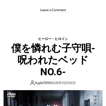
o
Leave a Comment
n
ス
プ
ー
ト
ヒーロー・ヒロイン
ニ
僕を憐れむ子守唄-
ク
（
呪われたベッド
ブ
ル
ー
NO.6-
レ
イ
デ
By
phi72110
2025年12月30日
ィ
ス
ク
）