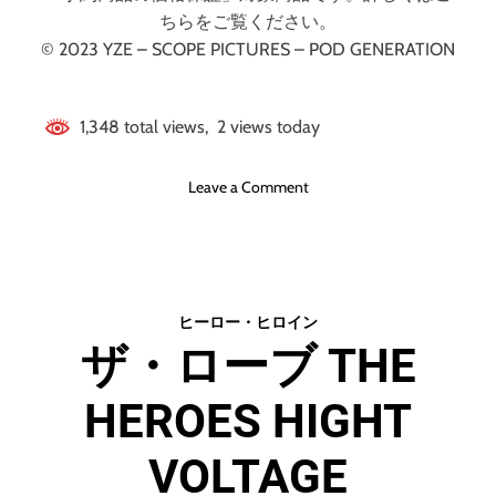
ちらをご覧ください。
© 2023 YZE – SCOPE PICTURES – POD GENERATION
1,348 total views, 2 views today
o
Leave a Comment
n
ポ
ッ
ド
・
ヒーロー・ヒロイン
ジ
ザ・ローブ THE
ェ
ネ
HEROES HIGHT
レ
ー
シ
VOLTAGE
ョ