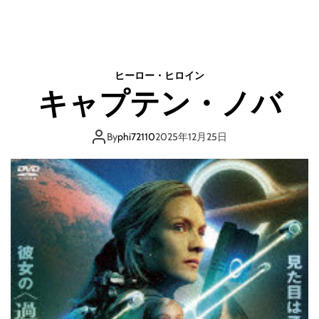
n
Y
U
M
M
ヒーロー・ヒロイン
Y
キャプテン・ノバ
/
ヤ
ミ
By
phi72110
2025年12月25日
ー