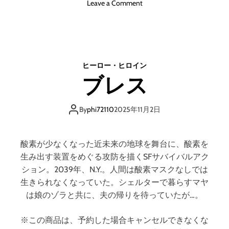
o
Leave a Comment
n
プ
ロ
ト
タ
ヒーロー・ヒロイン
イ
ブレス
プ
A
人
By
phi72110
2025年11月2日
工
生
命
酸素が少なくなった近未来の地球を舞台に、酸素を
体
生み出す装置をめぐる攻防を描くSFサバイバルアク
の
ション。2039年、N.Y.。人間は酸素マスクなしでは
逆
生きられなくなっていた。シェルターで暮らすマヤ
襲
は娘のゾラと共に、夫の帰りを待っていたが…。
※この商品は、予約した場合キャンセルできなくな