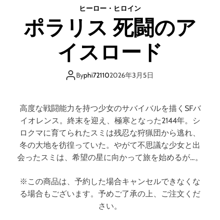
・
ヒーロー・ヒロイン
オ
ポラリス 死闘のア
ブ
・
イスロード
パ
ン
デ
By
phi72110
2026年3月5日
ミ
ッ
ク
高度な戦闘能力を持つ少女のサバイバルを描くSFバ
イオレンス。終末を迎え、極寒となった2144年。シ
ロクマに育てられたスミは残忍な狩猟団から逃れ、
冬の大地を彷徨っていた。やがて不思議な少女と出
会ったスミは、希望の星に向かって旅を始めるが…。
※この商品は、予約した場合キャンセルできなくな
る場合もございます。予めご了承の上、ご注文くだ
さい。