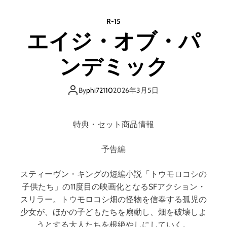
・
ア
R-15
フ
エイジ・オブ・パ
タ
ー
ンデミック
・
ト
ゥ
By
phi72110
2026年3月5日
モ
ロ
ー
特典・セット商品情報
・
ウ
ォ
予告編
ー
スティーヴン・キングの短編小説「トウモロコシの
子供たち」の11度目の映画化となるSFアクション・
スリラー。トウモロコシ畑の怪物を信奉する孤児の
少女が、ほかの子どもたちを扇動し、畑を破壊しよ
うとする大人たちを根絶やしにしていく。