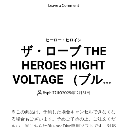
o
Leave a Comment
n
ザ
・
ロ
ー
ヒーロー・ヒロイン
ブ
ザ・ローブ THE
T
H
HEROES HIGHT
E
H
E
VOLTAGE （ブルー
R
O
レイディスク）
E
By
phi72110
2025年12月31日
S
H
I
※この商品は、予約した場合キャンセルできなくな
G
る場合もございます。予めご了承の上、ご注文くだ
H
さい。※こちらはBlu-ray Disc専用ソフトです。対応