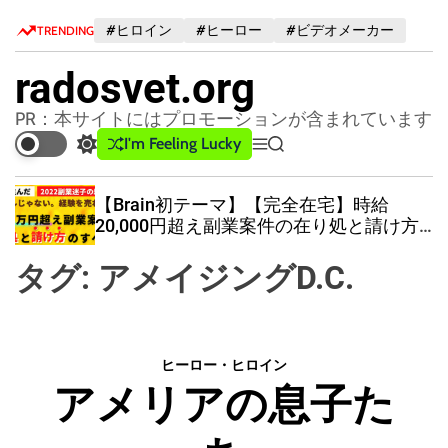
S
#ヒロイン
#ヒーロー
#ビデオメーカー
TRENDING
k
i
radosvet.org
p
t
PR：本サイトにはプロモーションが含まれています
o
I'm Feeling Lucky
S
M
S
c
w
e
e
o
i
n
a
【Brain初テーマ】【完全在宅】時給
n
t
u
r
20,000円超え副業案件の在り処と請け方
c
c
t
のすべて［副業初心者
必見］
h
h
e
タグ:
アメイジングD.C.
c
n
o
t
l
o
r
ヒーロー・ヒロイン
m
アメリアの息子た
o
d
e