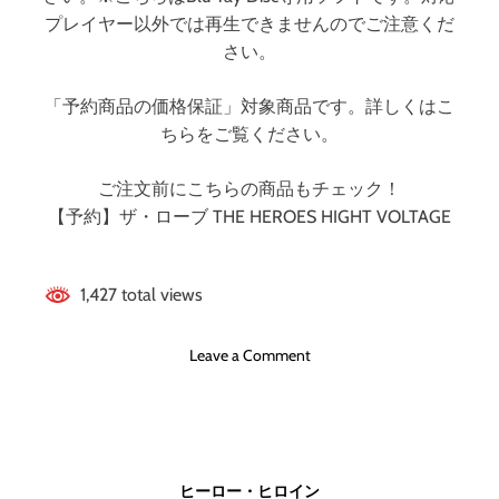
T
プレイヤー以外では再生できませんのでご注意くだ
V
さい。
O
L
「予約商品の価格保証」対象商品です。詳しくはこ
T
ちらをご覧ください。
A
G
E
ご注文前にこちらの商品もチェック！
【予約】ザ・ローブ THE HEROES HIGHT VOLTAGE
1,427 total views
o
Leave a Comment
n
ザ
・
ロ
ー
ヒーロー・ヒロイン