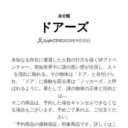
オ
レ
未分類
ッ
ドアーズ
ト
と
不
By
phi72110
2025年9月10日
思
議
な
未知なる存在に遭遇した人類の行方を描くSFアドベ
井
ンチャー。突如世界中に謎の黒い壁が出現し、人々
戸
を混乱に陥れる。その物体は「ドア」と名付けら
れ、「ドア」に接触を図る者は「ノッカーズ」と呼
ばれるように。果たして、謎の物体の正体と目的と
は…。
※この商品は、予約した場合キャンセルできなくな
る場合もございます。予めご了承の上、ご注文くだ
さい。
「予約商品の価格保証」対象商品です。詳しくはこ