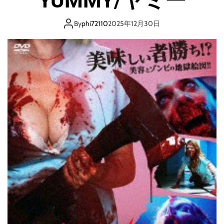
YUMMY/ヤミー
守
唄
By
phi72110
2025年12月30日
-
呪
わ
れ
た
ベ
ッ
ド
N
O
.
6
-