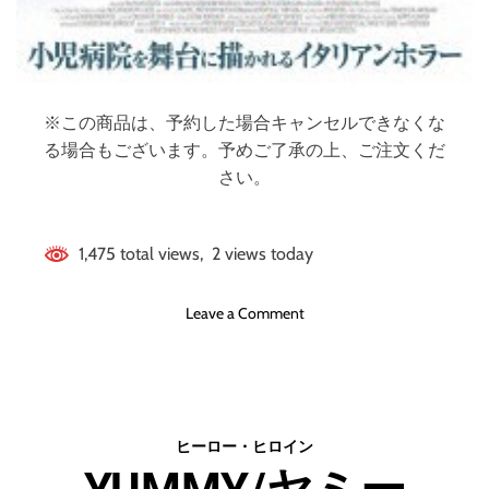
※この商品は、予約した場合キャンセルできなくな
る場合もございます。予めご了承の上、ご注文くだ
さい。
1,475 total views, 2 views today
o
Leave a Comment
n
僕
を
憐
れ
ヒーロー・ヒロイン
む
子