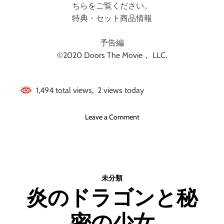
ちらをご覧ください。
特典・セット商品情報
予告編
©2020 Doors The Movie， LLC.
1,494 total views, 2 views today
o
Leave a Comment
n
ド
ア
ー
ズ
未分類
炎のドラゴンと秘
密の少女