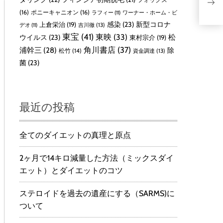
宙
（
(16)
ポニーキャニオン
(16)
ラフィー
(11)
ワーナー・ホーム・ビ
感染
(23)
新型コロナ
上倉栄治
(19)
吉川徹
(13)
デオ
(11)
東宝
(41)
東映
(33)
ウイルス
(23)
松
東村宗介
(19)
角川書店
(37)
浦幹三
(28)
除
松竹
(14)
資金調達
(13)
菌
(23)
最近の投稿
全てのダイエットの真理と原点
2ヶ月で14キロ減量した方法（ミックスダイ
エット）とダイエットのコツ
ステロイドを過去の遺産にする（SARMS)に
ついて