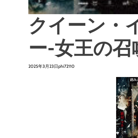
クイーン・
ー-女王の召
2025年3月23日
phi72110