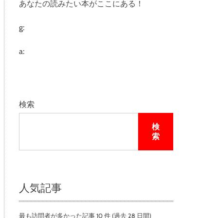
あなたの読みたい本がここにある！
e
g:
a:
検索
検
索
人気記事
最も訪問者が多かった記事 10 件 (過去 28 日間)