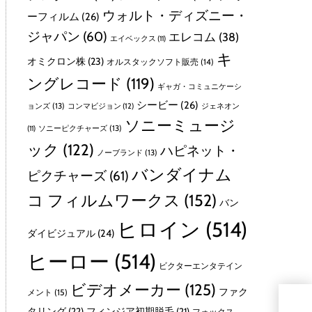
ウォルト・ディズニー・
ーフィルム
(26)
ジャパン
(60)
エレコム
(38)
エイベックス
(11)
キ
オミクロン株
(23)
オルスタックソフト販売
(14)
ングレコード
(119)
ギャガ・コミュニケーシ
シービー
(26)
ョンズ
(13)
コンマビジョン
(12)
ジェネオン
ソニーミュージ
ソニーピクチャーズ
(13)
(11)
ック
(122)
ハピネット・
ノーブランド
(13)
バンダイナム
ピクチャーズ
(61)
コ フィルムワークス
(152)
バン
ヒロイン
(514)
ダイビジュアル
(24)
ヒーロー
(514)
ビクターエンタテイン
ビデオメーカー
(125)
ファク
メント
(15)
劇場
タリング
(22)
フィンジア初期脱毛
(21)
フォックス