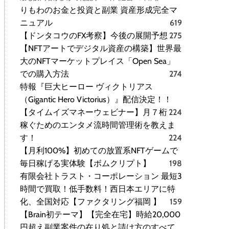
りもわのお金と投資と副業 資産形成完全マ
ニュアル
619
【ドンタコウのFX考察】今後の展開予想
275
【NFTアートでデジタル資産の構築】世界最
大のNFTマーケットプレイス「Open Sea」
での購入方法
274
特報『巨大ヒーロー ヴィクトリアス
（Gigantic Hero Victorius）』配信決定！！
【タイムイズマネーウェビナー】月７桁
224
稼ぐためのエンタメ流時間管理術を教えま
す！
224
【月利100%】初めての放置系NFTゲームで
毎日稼げる実体験【ボムクリプト】
198
有限会社トラスト・コーポレーション 最短3
時間で買取！低手数料！西日本エリアに特
化、全国対応【ファクタリング福岡 】
159
【Brain初テーマ】【完全在宅】時給20,000
円超え副業案件の在り処と請け方のすべて