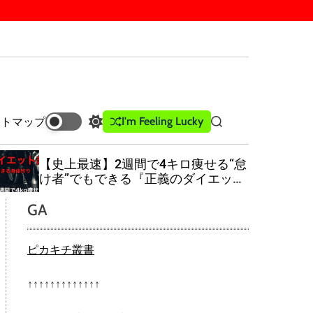
I'm Feeling Lucky
イトマップ
S
S
w
e
i
a
【史上最速】2週間で4キロ痩せる“怠
t
r
け者”でもできる『正義のダイエット
c
c
超大全』
h
h
GA
c
o
l
ピカキチ叢書
o
r
m
↑↑↑↑↑↑↑↑↑↑↑↑↑
o
d