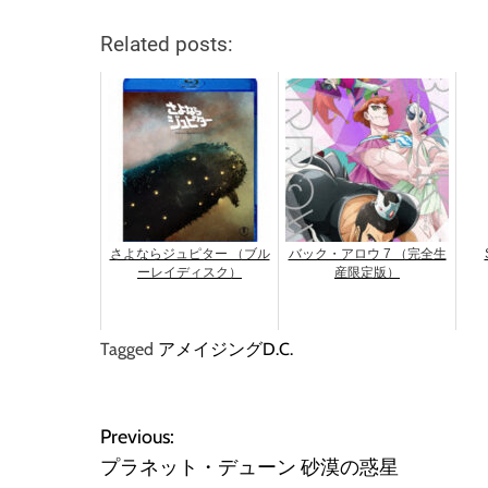
Related posts:
さよならジュピター （ブル
バック・アロウ 7 （完全生
ーレイディスク）
産限定版）
Tagged
アメイジングD.C.
投
Previous:
プラネット・デューン 砂漠の惑星
稿