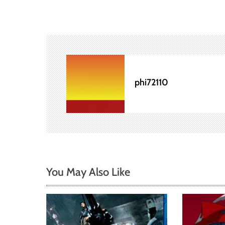
ナ
ビ
ゲ
ー
phi72110
シ
ョ
ン
You May Also Like