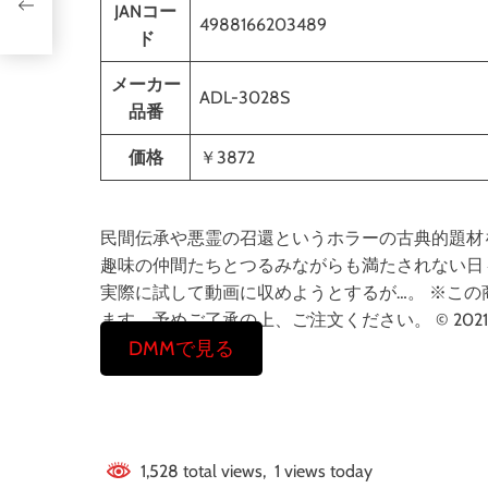
惑星
JANコー
4988166203489
ド
メーカー
ADL-3028S
品番
価格
￥3872
民間伝承や悪霊の召還というホラーの古典的題材
趣味の仲間たちとつるみながらも満たされない日
実際に試して動画に収めようとするが…。 ※こ
ます。予めご了承の上、ご注文ください。 © 2021 QOS PI
DMMで見る
1,528 total views, 1 views today