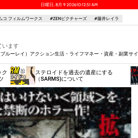
日曜日, 8月 9 2026
10
:
12
:
52
AM
ムコ フィルムワークス
#ZENピクチャーズ
#藤井レイラ
ています
ay（ブルーレイ）
アクション
生活・ライフ
マネー・資産・副業
サ
ック
ステロイドを過去の遺産にする
ツ
（SARMS)について