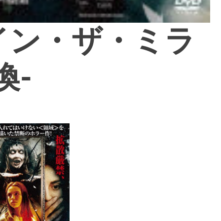
イン・ザ・ミラ
喚-