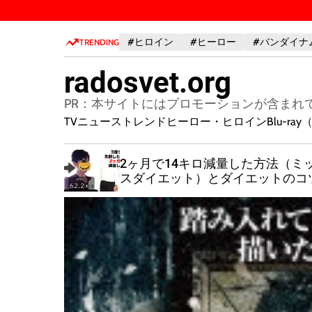
S
k
#ヒロイン
#ヒーロー
#バンダイナ
i
TRENDING
p
radosvet.org
t
o
PR：本サイトにはプロモーションが含まれ
c
TVニューストレンド
ヒーロー・ヒロイン
Blu-r
o
n
2ヶ月で14キロ減量した方法（ミ
t
原点
スダイエット）とダイエットのコ
e
n
t