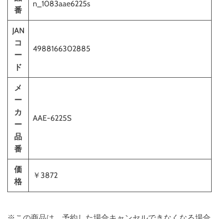
n_1083aae6225s
番
JAN
コ
4988166302885
ー
ド
メ
ー
カ
AAE-6225S
ー
品
番
価
￥3872
格
※この商品は、予約した場合キャンセルできなくなる場合