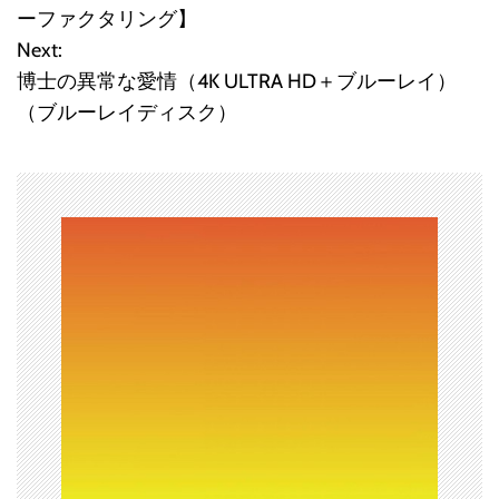
稿
ーファクタリング】
Next:
ナ
博士の異常な愛情（4K ULTRA HD＋ブルーレイ）
ビ
（ブルーレイディスク）
ゲ
ー
シ
ョ
ン