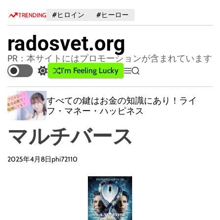
S
#ヒロイン
#ヒーロー
TRENDING
k
i
radosvet.org
p
t
PR：本サイトにはプロモーションが含まれています
o
I'm Feeling Lucky
S
M
S
c
w
e
e
o
i
n
a
すべての鍵はお金の知識にあり！ライ
n
t
u
r
フ・マネー・ハッピネス
c
c
t
h
h
e
マルチバース
c
n
o
t
l
2025年4月8日
phi72110
o
r
m
o
d
e