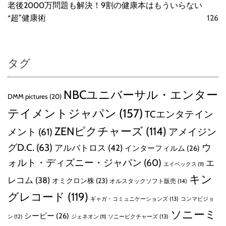
老後2000万問題も解決！9割の健康本はもういらない
“超”健康術
126
タグ
NBCユニバーサル・エンター
DMM pictures
(20)
テイメントジャパン
(157)
TCエンタテイン
ZENピクチャーズ
(114)
メント
(61)
アメイジン
グD.C.
(63)
ウ
アルバトロス
(42)
インターフィルム
(26)
ォルト・ディズニー・ジャパン
(60)
エ
エイベックス
(11)
キン
レコム
(38)
オミクロン株
(23)
オルスタックソフト販売
(14)
グレコード
(119)
ギャガ・コミュニケーションズ
(13)
コンマビジョ
ソニーミ
シービー
(26)
ン
(12)
ソニーピクチャーズ
(13)
ジェネオン
(11)