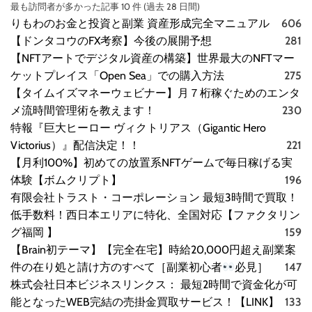
最も訪問者が多かった記事 10 件 (過去 28 日間)
りもわのお金と投資と副業 資産形成完全マニュアル
606
【ドンタコウのFX考察】今後の展開予想
281
【NFTアートでデジタル資産の構築】世界最大のNFTマー
ケットプレイス「Open Sea」での購入方法
275
【タイムイズマネーウェビナー】月７桁稼ぐためのエンタ
メ流時間管理術を教えます！
230
特報『巨大ヒーロー ヴィクトリアス（Gigantic Hero
Victorius）』配信決定！！
221
【月利100%】初めての放置系NFTゲームで毎日稼げる実
体験【ボムクリプト】
196
有限会社トラスト・コーポレーション 最短3時間で買取！
低手数料！西日本エリアに特化、全国対応【ファクタリン
グ福岡 】
159
【Brain初テーマ】【完全在宅】時給20,000円超え副業案
件の在り処と請け方のすべて［副業初心者
必見］
147
株式会社日本ビジネスリンクス： 最短2時間で資金化が可
能となったWEB完結の売掛金買取サービス！【LINK】
133