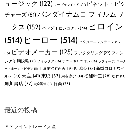
ュージック
(122)
ハピネット・ピク
ノーブランド
(13)
バンダイナムコ フィルムワ
チャーズ
(61)
ヒロイン
ークス
(152)
バンダイビジュアル
(24)
(514)
ヒーロー
(514)
ビクターエンタテインメント
ビデオメーカー
(125)
ファクタリング
(22)
フィン
(15)
ジア初期脱毛
(21)
フォックス
(16)
ポニーキャニオン
(16)
ラフィー
(11)
ワーナ
感染
(23)
新型コロナウイ
上倉栄治
(19)
吉川徹
(13)
ー・ホーム・ビデオ
(11)
東宝
(41)
東映
(33)
ルス
(23)
松浦幹三
(28)
東村宗介
(19)
松竹
(14)
角川書店
(37)
除菌
(23)
資金調達
(13)
最近の投稿
ＦＸライントレード大全