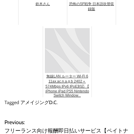
鈴木さん
恐怖のSF戦争 日本語吹替収
録版
無線LAN ルーター Wi-Fi 6
11ax.ac.n.a.g.b 2402＋
574Mbps IPv6 IPoE対応 【
iPhone iPad PS5 Nintendo
Switch Window...
Tagged
アメイジングD.C.
Previous:
投
フリーランス向け報酬即日払いサービス【ペイトナ