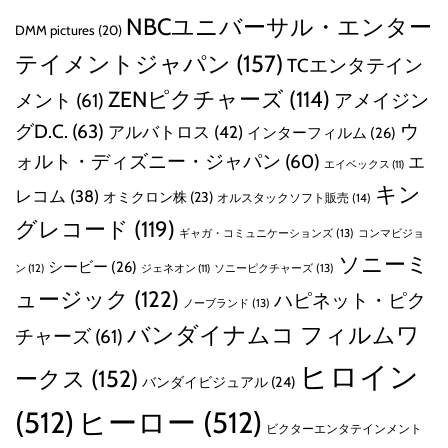
NBCユニバーサル・エンター
DMM pictures
(20)
テイメントジャパン
(157)
TCエンタテイン
ZENピクチャーズ
(114)
メント
(61)
アメイジン
グD.C.
(63)
ウ
アルバトロス
(42)
インターフィルム
(26)
ォルト・ディズニー・ジャパン
(60)
エ
エイベックス
(11)
キン
レコム
(38)
オミクロン株
(23)
オルスタックソフト販売
(14)
グレコード
(119)
ギャガ・コミュニケーションズ
(13)
コンマビジョ
ソニーミ
シービー
(26)
ン
(12)
ソニーピクチャーズ
(13)
ジェネオン
(11)
ュージック
(122)
ハピネット・ピク
ノーブランド
(13)
バンダイナムコ フィルムワ
チャーズ
(61)
ヒロイン
ークス
(152)
バンダイビジュアル
(24)
(512)
ヒーロー
(512)
ビクターエンタテインメント