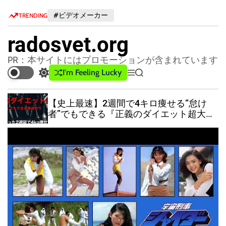
S
#ビデオメーカー
TRENDING
k
i
radosvet.org
p
t
PR：本サイトにはプロモーションが含まれています
o
I'm Feeling Lucky
S
M
S
c
w
e
e
o
i
n
a
【史上最速】2週間で4キロ痩せる“怠け
n
t
u
r
者”でもできる『正義のダイエット超大
c
c
t
全』
h
h
e
c
n
o
t
l
o
r
m
o
d
e