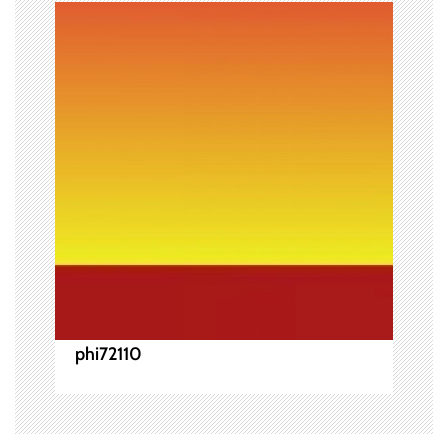
ゲ
ー
シ
ョ
ン
phi72110