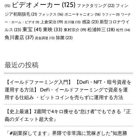
ビデオメーカー
(125)
ファクタリング
(22)
フィン
(15)
ジア初期脱毛
(21)
フォックス
(16)
ポニーキャニオン
(16)
ラフィー
(11)
ワーナ
感染
(23)
新型コロナウイ
上倉栄治
(19)
吉川徹
(13)
ー・ホーム・ビデオ
(11)
東宝
(41)
東映
(33)
ルス
(23)
松浦幹三
(28)
東村宗介
(19)
松竹
(14)
角川書店
(37)
除菌
(23)
資金調達
(13)
最近の投稿
【イールドファーミング入門】 【DeFi・NFT・暗号資産を
運用する方法】 DeFi・イールドファーミングで資産を運
用する仕組み ・ビットコインを売らずに運用する方法
【史上最速】2週間で4キロ痩せる“怠け者”でもできる『正
義のダイエット超大全』
「#副業探してます」界隈で非常識に荒稼ぎした”知恵勝