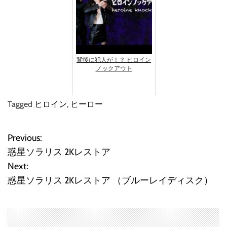
背後に犯人が！？ ヒロイン
ノックアウト
Tagged
ヒロイン
,
ヒーロー
Previous:
投
惑星ソラリス 2Kレストア
稿
Next:
惑星ソラリス 2Kレストア （ブルーレイディスク）
ナ
ビ