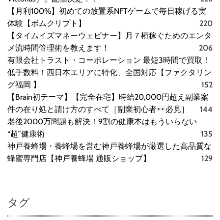
【月利100%】初めての放置系NFTゲームで毎日稼げる実
体験【ボムクリプト】
220
【タイムイズマネーウェビナー】月７桁稼ぐためのエンタ
メ流時間管理術を教えます！
206
有限会社トラスト・コーポレーション 最短3時間で買取！
低手数料！西日本エリアに特化、全国対応【ファクタリン
グ福岡 】
152
【Brain初テーマ】【完全在宅】時給20,000円超え副業案
件の在り処と請け方のすべて［副業初心者
必見］
144
老後2000万問題も解決！9割の健康本はもういらない
“超”健康術
135
神戸養蜂場・養蜂場を営む神戸養蜂場が厳選した高品質な
蜂蜜専門店【神戸養蜂場 通販ショップ】
129
タグ