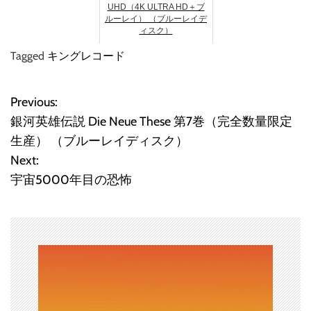
UHD（4K ULTRA HD＋ブ
ルーレイ） （ブルーレイデ
ィスク）
Tagged
キングレコード
Previous:
投
銀河英雄伝説 Die Neue These 第7巻（完全数量限定
稿
生産） （ブルーレイディスク）
Next:
ナ
宇宙5000年目の恐怖
ビ
ゲ
ー
シ