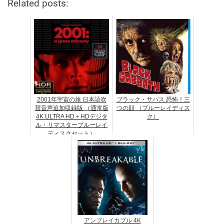
Related posts:
2001年宇宙の旅 日本語吹
ブラック・サバス 恐怖！三
替音声追加収録版 （通常版
つの顔 （ブルーレイディス
4K ULTRA HD＋HDデジタ
ク）
ル・リマスターブルーレイ
ディスクセット）
アンブレイカブル 4K