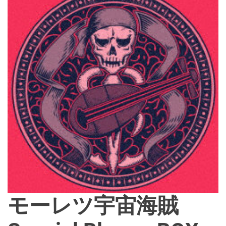
d
e
モーレツ宇宙海賊