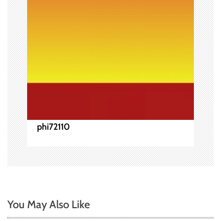
ョ
ン
phi72110
You May Also Like