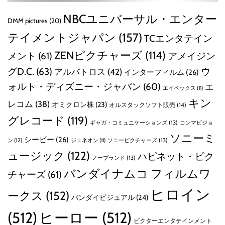
NBCユニバーサル・エンター
DMM pictures
(20)
テイメントジャパン
(157)
TCエンタテイン
ZENピクチャーズ
(114)
メント
(61)
アメイジン
グD.C.
(63)
ウ
アルバトロス
(42)
インターフィルム
(26)
ォルト・ディズニー・ジャパン
(60)
エ
エイベックス
(11)
キン
レコム
(38)
オミクロン株
(23)
オルスタックソフト販売
(14)
グレコード
(119)
ギャガ・コミュニケーションズ
(13)
コンマビジョ
ソニーミ
シービー
(26)
ン
(12)
ソニーピクチャーズ
(13)
ジェネオン
(11)
ュージック
(122)
ハピネット・ピク
ノーブランド
(13)
バンダイナムコ フィルムワ
チャーズ
(61)
ヒロイン
ークス
(152)
バンダイビジュアル
(24)
(512)
ヒーロー
(512)
ビクターエンタテインメント