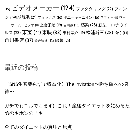
ビデオメーカー
(124)
ファクタリング
(22)
フィン
(15)
ジア初期脱毛
(21)
フォックス
(16)
ポニーキャニオン
(16)
ラフィー
(11)
ワーナ
感染
(23)
新型コロナウイ
上倉栄治
(19)
吉川徹
(13)
ー・ホーム・ビデオ
(11)
東宝
(41)
東映
(33)
ルス
(23)
松浦幹三
(28)
東村宗介
(19)
松竹
(14)
角川書店
(37)
除菌
(23)
資金調達
(13)
最近の投稿
【SNS集客要らずで収益化】The Invitation〜勝ち確への招
待〜
ガチでもユルでもまずはこれ！産後ダイエットを始めるた
めのキホンの「キ」
全てのダイエットの真理と原点