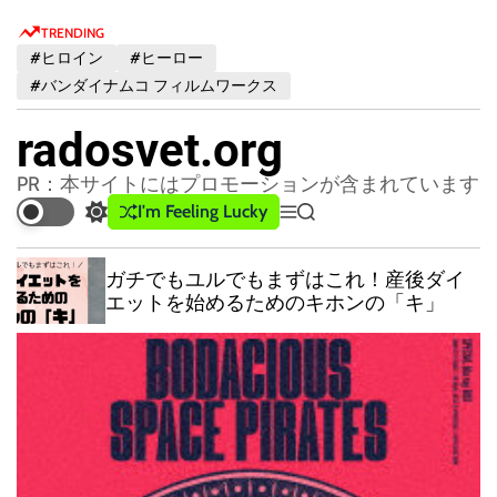
S
TRENDING
k
#ヒロイン
#ヒーロー
i
#バンダイナムコ フィルムワークス
p
t
radosvet.org
o
c
PR：本サイトにはプロモーションが含まれています
o
I'm Feeling Lucky
S
M
S
n
w
e
e
t
i
n
a
ガチでもユルでもまずはこれ！産後ダイ
t
u
r
e
エットを始めるためのキホンの「キ」
c
c
n
h
h
t
c
o
l
o
r
m
o