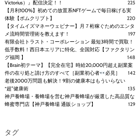
Victorius）』配信決定！！
225
【月利100%】初めての放置系NFTゲームで毎日稼げる実
体験【ボムクリプト】
220
【タイムイズマネーウェビナー】月７桁稼ぐためのエンタ
メ流時間管理術を教えます！
197
有限会社トラスト・コーポレーション 最短3時間で買取！
低手数料！西日本エリアに特化、全国対応【ファクタリン
グ福岡 】
148
【Brain初テーマ】【完全在宅】時給20,000円超え副業案
件の在り処と請け方のすべて［副業初心者
必見］
142
老後2000万問題も解決！9割の健康本はもういらない
“超”健康術
135
神戸養蜂場・養蜂場を営む神戸養蜂場が厳選した高品質な
蜂蜜専門店【神戸養蜂場 通販ショップ】
129
タグ