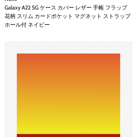
ナ
Galaxy A22 5G ケース カバー レザー 手帳 フラップ
ビ
花柄 スリム カードポケット マグネット ストラップ
ホール付 ネイビー
ゲ
ー
シ
ョ
ン