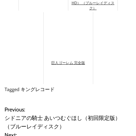
HD） （ブルーレイディス
ク）
巨人ゴーレム 完全版
Tagged
キングレコード
Previous:
投
シドニアの騎士 あいつむぐほし（初回限定版）
稿
（ブルーレイディスク）
Next: