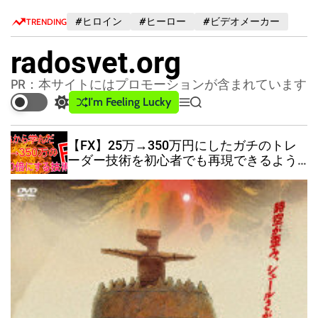
S
#ヒロイン
#ヒーロー
#ビデオメーカー
TRENDING
k
i
radosvet.org
p
t
PR：本サイトにはプロモーションが含まれています
o
I'm Feeling Lucky
S
M
S
c
w
e
e
o
i
n
a
【FX】25万→350万円にしたガチのトレ
n
t
u
r
販
ーダー技術を初心者でも再現できるよう
c
c
t
ー
解説
h
h
e
c
n
o
t
l
o
r
m
o
d
e