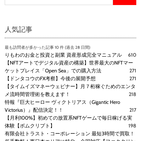
人気記事
最も訪問者が多かった記事 10 件 (過去 28 日間)
りもわのお金と投資と副業 資産形成完全マニュアル
610
【NFTアートでデジタル資産の構築】世界最大のNFTマー
ケットプレイス「Open Sea」での購入方法
271
【ドンタコウのFX考察】今後の展開予想
271
【タイムイズマネーウェビナー】月７桁稼ぐためのエンタ
メ流時間管理術を教えます！
218
特報『巨大ヒーロー ヴィクトリアス（Gigantic Hero
Victorius）』配信決定！！
217
【月利100%】初めての放置系NFTゲームで毎日稼げる実
体験【ボムクリプト】
198
有限会社トラスト・コーポレーション 最短3時間で買取！