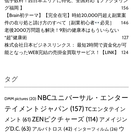
低手数料！西日本エリアに特化、全国対応【ファクタリン
グ福岡 】
156
【Brain初テーマ】【完全在宅】時給20,000円超え副業案
件の在り処と請け方のすべて［副業初心者
必見］
146
老後2000万問題も解決！9割の健康本はもういらない
“超”健康術
127
株式会社日本ビジネスリンクス： 最短2時間で資金化が可
能となったWEB完結の売掛金買取サービス！【LINK】
124
タグ
NBCユニバーサル・エンター
DMM pictures
(20)
テイメントジャパン
(157)
TCエンタテイン
ZENピクチャーズ
(114)
メント
(61)
アメイジン
グD.C.
(63)
ウ
アルバトロス
(42)
インターフィルム
(26)