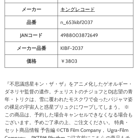
メーカー
キングレコード
品番
n_653kibf2037
JANコード
4988003872649
メーカー品番
KIBF-2037
価格
￥3803
『不思議惑星キン・ザ・ザ』をアニメ化したゲオルギー・
ダネリヤ監督の遺作。チェリストのチジョフとDJ志望の青
年・トリクは、雪に覆われたモスクワで会ったパジャマ姿
の裸足の宇宙人と惑星プリュクにワープしてしまう。 ※
この商品は、予約した場合キャンセルできなくなる場合も
ございます。予めご了承の上、ご注文ください。 特典・
セット商品情報 予告編 ©CTB Film Company， Ugra-Film
Company， PKTRM Rhythm ご注文前にこちらの商品もチ