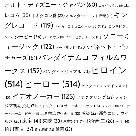
ォルト・ディズニー・ジャパン
(60)
エ
エイベックス
(11)
キン
レコム
(38)
オミクロン株
(23)
オルスタックソフト販売
(14)
グレコード
(119)
ギャガ・コミュニケーションズ
(13)
コンマビジョ
ソニーミ
シービー
(26)
ン
(12)
ソニーピクチャーズ
(13)
ジェネオン
(11)
ュージック
(122)
ハピネット・ピク
ノーブランド
(13)
バンダイナムコ フィルムワ
チャーズ
(61)
ヒロイン
ークス
(152)
バンダイビジュアル
(24)
(514)
ヒーロー
(514)
ビクターエンタテインメント
ビデオメーカー
(125)
ファクタリング
(22)
フィン
(15)
ジア初期脱毛
(21)
フォックス
(16)
ポニーキャニオン
(16)
ラフィー
(11)
ワーナ
感染
(23)
新型コロナウイ
上倉栄治
(19)
吉川徹
(13)
ー・ホーム・ビデオ
(11)
東宝
(41)
東映
(33)
ルス
(23)
松浦幹三
(28)
東村宗介
(19)
松竹
(14)
角川書店
(37)
除菌
(23)
資金調達
(13)