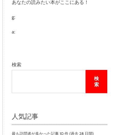
あなたの読みたい本がここにある！
e
g:
a:
検索
検
索
人気記事
最も訪問者が多かった記事 10 件 (過去 28 日間)