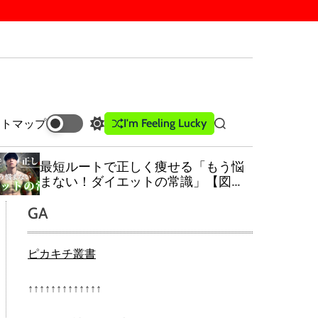
I'm Feeling Lucky
イトマップ
S
S
w
e
i
a
最短ルートで正しく痩せる「もう悩
t
r
まない！ダイエットの常識」【図解
c
c
でわかる痩せる基礎知識】
h
h
GA
c
o
l
ピカキチ叢書
o
r
m
↑↑↑↑↑↑↑↑↑↑↑↑↑
o
d