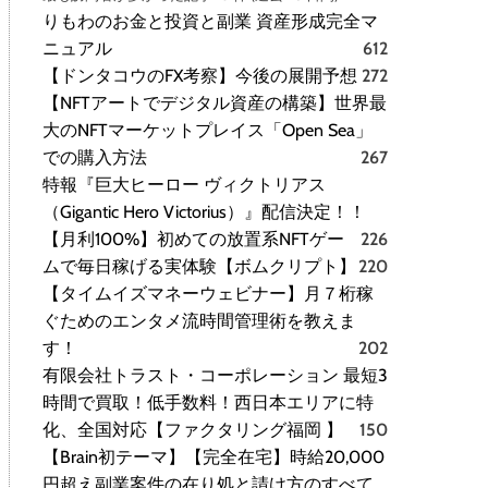
りもわのお金と投資と副業 資産形成完全マ
ニュアル
612
【ドンタコウのFX考察】今後の展開予想
272
【NFTアートでデジタル資産の構築】世界最
大のNFTマーケットプレイス「Open Sea」
での購入方法
267
特報『巨大ヒーロー ヴィクトリアス
（Gigantic Hero Victorius）』配信決定！！
【月利100%】初めての放置系NFTゲー
226
ムで毎日稼げる実体験【ボムクリプト】
220
【タイムイズマネーウェビナー】月７桁稼
ぐためのエンタメ流時間管理術を教えま
す！
202
有限会社トラスト・コーポレーション 最短3
時間で買取！低手数料！西日本エリアに特
化、全国対応【ファクタリング福岡 】
150
【Brain初テーマ】【完全在宅】時給20,000
円超え副業案件の在り処と請け方のすべて