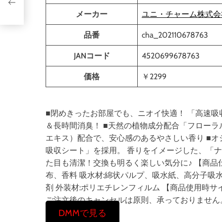
 ×
メーカー
ユニ・チャーム株式会
。
品番
cha_202110678763
JANコード
4520699678763
価格
￥2299
■閉めきったお部屋でも、ニオイ快適！ 「高速
＆長時間消臭！ ■天然の植物成分配合「フローラ
エキス）配合で、安心感のあるやさしい香り ■オ
吸収シート」を採用。 香りをイメージした、「
た目も清潔！交換も明るく楽しい気分に♪ 【商品
布、香料 吸水材:綿状パルプ、吸水紙、高分子吸水
剤 外装材:ポリエチレンフィルム 【商品使用時サイズ
ご注文後のキャンセルは原則、承っておりません
DMMで見る