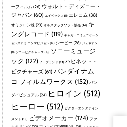
ウォルト・ディズニー・
ーフィルム
(26)
ジャパン
(60)
エレコム
(38)
エイベックス
(11)
キ
オミクロン株
(23)
オルスタックソフト販売
(14)
ングレコード
(119)
ギャガ・コミュニケーシ
シービー
(26)
ョンズ
(13)
コンマビジョン
(12)
ジェネオン
ソニーミュージ
ソニーピクチャーズ
(13)
(11)
ック
(122)
ハピネット・
ノーブランド
(13)
バンダイナム
ピクチャーズ
(61)
コ フィルムワークス
(152)
バン
ヒロイン
(512)
ダイビジュアル
(24)
ヒーロー
(512)
ビクターエンタテイン
ビデオメーカー
(124)
ファ
メント
(15)
iPh
クタリング
(22)
フィンジア初期脱毛
(21)
フォックス