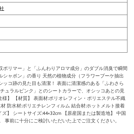
社
吸収ポリマー」と「ふんわりアロマ成分」のダブル消臭で瞬間
ルシャボン」の香り 天然の植物成分（フラワーブーケ抽出
シッコ跡の見た目も清潔！ 表面に清潔感のある「ふわさら
ナチュラルピンク」とのシートカラーで、オシッコあとの見
仕様】 【材質】 表面材:ポリオレフィン・ポリエステル不織
材 防水材:ポリエチレンフィルム 結合材:ホットメルト接着
】 シートサイズ:44×32cm 【原産国または製造地】 中国
。 事前に十分にご検討いただいた上でご注文ください。