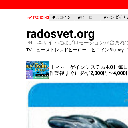
S
k
#ヒロイン
#ヒーロー
#バンダイナ
i
TRENDING
p
radosvet.org
t
o
PR：本サイトにはプロモーションが含まれ
c
TVニューストレンド
ヒーロー・ヒロイン
Blu-r
o
n
【マネーゲインシステム4.0】毎
t
作業後すぐに必ず2,000円〜4,000
e
の報酬が発生！
n
t