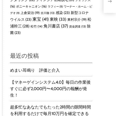
手帳型
石
(16)
ポニーキャニオン
(16)
ラフィー
(11)
ワーナー・ホーム・ビ
感染
(23)
新型コロナ
上倉栄治
(19)
吉川徹
(13)
デオ
(11)
東宝
(41)
東映
(33)
ウイルス
(23)
松
東村宗介
(19)
角川書店
(37)
浦幹三
(28)
除
松竹
(14)
資金調達
(13)
菌
(23)
最近の投稿
めまい耳鳴り 評価と介入
【マネーゲインシステム4.0】毎日の作業後
すぐに必ず2,000円〜4,000円の報酬が発
生！
超多忙なあなたでもたった2時間の隙間時間
を利用するだけで毎月10万円を確定できる