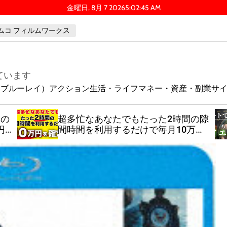
金曜日, 8月 7 2026
5
:
02
:
46
AM
ムコ フィルムワークス
ています
ay（ブルーレイ）
アクション
生活・ライフ
マネー・資産・副業
サ
日の
超多忙なあなたでもたった2時間の隙
円
間時間を利用するだけで毎月10万円
を確定できる超楽ちん副業メソッド
【特典付】