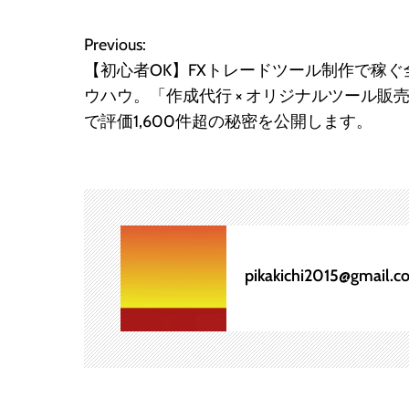
Previous:
投
【初心者OK】FXトレードツール制作で稼ぐ
稿
ウハウ。「作成代行 × オリジナルツール販
で評価1,600件超の秘密を公開します。
ナ
ビ
ゲ
ー
pikakichi2015@gmail.c
シ
ョ
ン