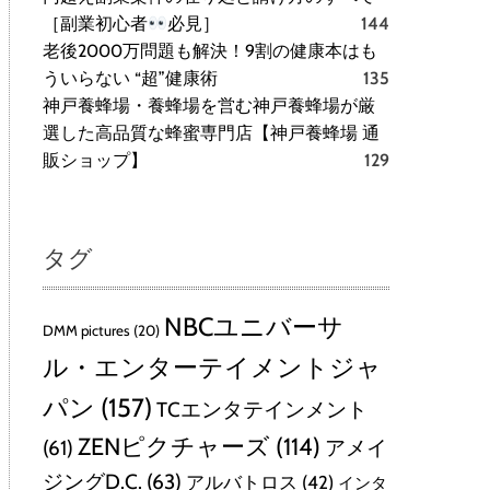
［副業初心者
必見］
144
老後2000万問題も解決！9割の健康本はも
ういらない “超”健康術
135
神戸養蜂場・養蜂場を営む神戸養蜂場が厳
選した高品質な蜂蜜専門店【神戸養蜂場 通
販ショップ】
129
タグ
NBCユニバーサ
DMM pictures
(20)
ル・エンターテイメントジャ
パン
(157)
TCエンタテインメント
ZENピクチャーズ
(114)
(61)
アメイ
ジングD.C.
(63)
アルバトロス
(42)
インタ