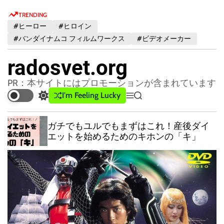
S
TRENDING
k
#ヒーロー
#ヒロイン
i
#バンダイナムコ フィルムワークス
#ビデオメーカー
p
t
radosvet.org
o
c
PR：本サイトにはプロモーションが含まれています
o
I'm Feeling Lucky
S
M
S
n
w
e
e
t
i
n
a
ガチでもユルでもまずはこれ！産後ダイ
t
u
r
e
エットを始めるためのキホンの「キ」
c
c
n
h
h
t
c
o
l
o
r
m
o