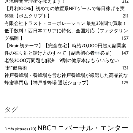
メ流時間管理術を教えます！
212
【月利100%】初めての放置系NFTゲームで毎日稼げる実
体験【ボムクリプト】
211
有限会社トラスト・コーポレーション 最短3時間で買取！
低手数料！西日本エリアに特化、全国対応【ファクタリン
グ福岡 】
157
【Brain初テーマ】【完全在宅】時給20,000円超え副業案
件の在り処と請け方のすべて［副業初心者
必見］
147
老後2000万問題も解決！9割の健康本はもういらない
“超”健康術
131
神戸養蜂場・養蜂場を営む神戸養蜂場が厳選した高品質な
蜂蜜専門店【神戸養蜂場 通販ショップ】
125
タグ
NBCユニバーサル・エンター
DMM pictures
(20)