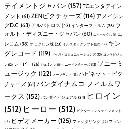
テイメントジャパン
(157)
TCエンタテイン
ZENピクチャーズ
(114)
メント
(61)
アメイジン
グD.C.
(63)
ウ
アルバトロス
(42)
インターフィルム
(26)
ォルト・ディズニー・ジャパン
(60)
エ
エイベックス
(11)
キン
レコム
(38)
オミクロン株
(23)
オルスタックソフト販売
(14)
グレコード
(119)
ギャガ・コミュニケーションズ
(13)
コンマビジョ
ソニーミ
シービー
(26)
ン
(12)
ソニーピクチャーズ
(13)
ジェネオン
(11)
ュージック
(122)
ハピネット・ピク
ノーブランド
(13)
バンダイナムコ フィルムワ
チャーズ
(61)
ヒロイン
ークス
(152)
バンダイビジュアル
(24)
(512)
ヒーロー
(512)
ビクターエンタテインメント
ビデオメーカー
(125)
ファクタリング
(22)
フィン
(15)