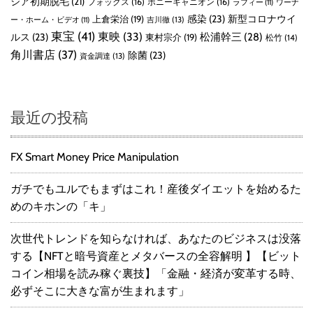
ジア初期脱毛
(21)
フォックス
(16)
ポニーキャニオン
(16)
ラフィー
(11)
ワーナ
感染
(23)
新型コロナウイ
上倉栄治
(19)
吉川徹
(13)
ー・ホーム・ビデオ
(11)
東宝
(41)
東映
(33)
ルス
(23)
松浦幹三
(28)
東村宗介
(19)
松竹
(14)
角川書店
(37)
除菌
(23)
資金調達
(13)
最近の投稿
FX Smart Money Price Manipulation
ガチでもユルでもまずはこれ！産後ダイエットを始めるた
めのキホンの「キ」
次世代トレンドを知らなければ、あなたのビジネスは没落
する【NFTと暗号資産とメタバースの全容解明 】【ビット
コイン相場を読み稼ぐ裏技】「金融・経済が変革する時、
必ずそこに大きな富が生まれます」