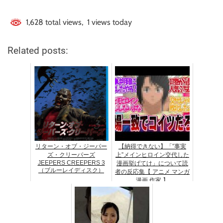
1,628 total views, 1 views today
Related posts:
リターン・オブ・ジーパー
【納得できない】「”事実
ズ・クリーパーズ
上”メインヒロイン交代した
JEEPERS CREEPERS 3
漫画挙げてけ」について読
（ブルーレイディスク）
者の反応集【 アニメ マンガ
漫画 作家 】