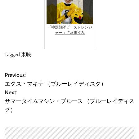
「神獣戦隊ビーストレンジ
ャー 」 #及川うみ
Tagged
東映
Previous:
投
エクス・マキナ （ブルーレイディスク）
稿
Next:
サマータイムマシン・ブルース （ブルーレイディス
ナ
ク）
ビ
ゲ