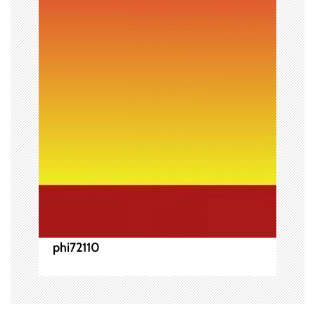
ー
シ
ョ
ン
phi72110