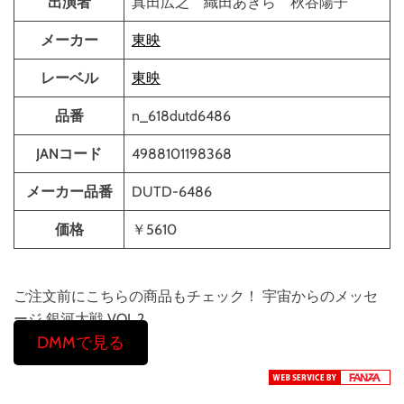
出演者
真田広之 織田あきら 秋谷陽子
メーカー
東映
レーベル
東映
品番
n_618dutd6486
JANコード
4988101198368
メーカー品番
DUTD-6486
価格
￥5610
ご注文前にこちらの商品もチェック！ 宇宙からのメッセ
ージ 銀河大戦 VOL.2
DMMで見る