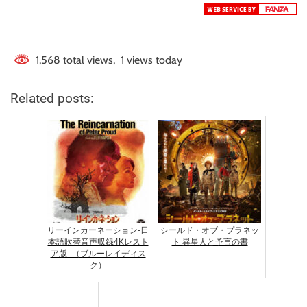
1,568 total views, 1 views today
Related posts:
リーインカーネーション-日
シールド・オブ・プラネッ
本語吹替音声収録4Kレスト
ト 異星人と予言の書
ア版- （ブルーレイディス
ク）