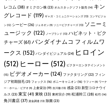
キン
レコム
(38)
オミクロン株
(23)
オルスタックソフト販売
(14)
グレコード
(119)
ギャガ・コミュニケーションズ
(13)
コンマビジョ
ソニーミ
シービー
(26)
ン
(12)
ソニーピクチャーズ
(13)
ジェネオン
(11)
ュージック
(122)
ハピネット・ピク
ノーブランド
(13)
バンダイナムコ フィルムワ
チャーズ
(61)
ヒロイン
ークス
(152)
バンダイビジュアル
(24)
(512)
ヒーロー
(512)
ビクターエンタテインメント
ビデオメーカー
(124)
ファクタリング
(22)
フィン
(15)
ジア初期脱毛
(21)
フォックス
(16)
ポニーキャニオン
(16)
ラフィー
(11)
ワーナ
感染
(23)
新型コロナウイ
上倉栄治
(19)
吉川徹
(13)
ー・ホーム・ビデオ
(11)
東宝
(41)
東映
(33)
ルス
(23)
松浦幹三
(28)
東村宗介
(19)
松竹
(14)
角川書店
(37)
除菌
(23)
資金調達
(13)