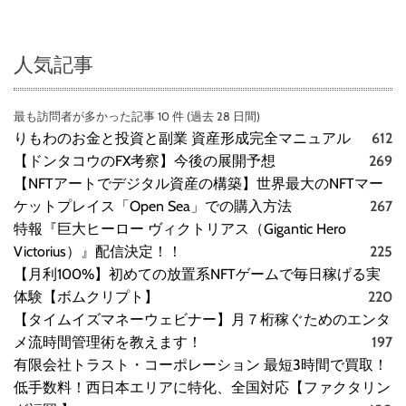
人気記事
最も訪問者が多かった記事 10 件 (過去 28 日間)
りもわのお金と投資と副業 資産形成完全マニュアル
612
【ドンタコウのFX考察】今後の展開予想
269
【NFTアートでデジタル資産の構築】世界最大のNFTマー
ケットプレイス「Open Sea」での購入方法
267
特報『巨大ヒーロー ヴィクトリアス（Gigantic Hero
Victorius）』配信決定！！
225
【月利100%】初めての放置系NFTゲームで毎日稼げる実
体験【ボムクリプト】
220
【タイムイズマネーウェビナー】月７桁稼ぐためのエンタ
メ流時間管理術を教えます！
197
有限会社トラスト・コーポレーション 最短3時間で買取！
低手数料！西日本エリアに特化、全国対応【ファクタリン