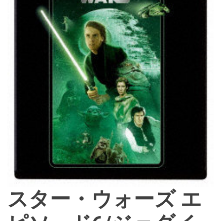
d
e
スター・ウォーズ エ