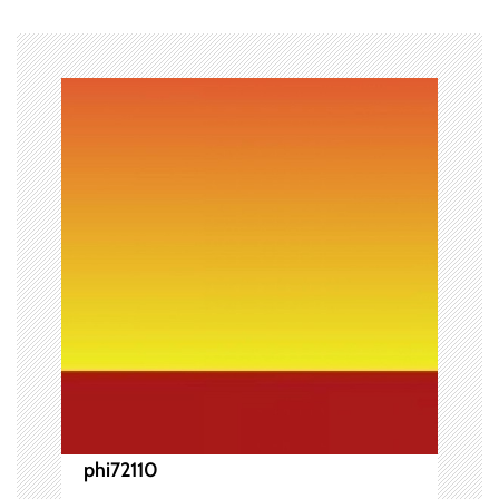
ゲ
ー
シ
ョ
ン
phi72110