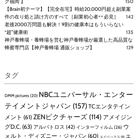
グ福岡 】
150
【Brain初テーマ】【完全在宅】時給20,000円超え副業案
件の在り処と請け方のすべて［副業初心者
必見］
142
老後2000万問題も解決！9割の健康本はもういらない
“超”健康術
135
神戸養蜂場・養蜂場を営む神戸養蜂場が厳選した高品質な
蜂蜜専門店【神戸養蜂場 通販ショップ】
129
タグ
NBCユニバーサル・エンター
DMM pictures
(20)
テイメントジャパン
(157)
TCエンタテイン
ZENピクチャーズ
(114)
メント
(61)
アメイジン
グD.C.
(63)
ウ
アルバトロス
(42)
インターフィルム
(26)
ォルト・ディズニー・ジャパン
(60)
エ
エイベックス
(11)