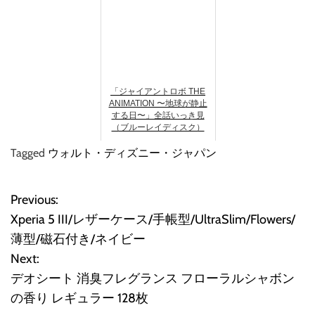
「ジャイアントロボ THE
ANIMATION 〜地球が静止
する日〜」全話いっき見
（ブルーレイディスク）
Tagged
ウォルト・ディズニー・ジャパン
Previous:
投
Xperia 5 III/レザーケース/手帳型/UltraSlim/Flowers/
稿
薄型/磁石付き/ネイビー
Next:
ナ
デオシート 消臭フレグランス フローラルシャボン
ビ
の香り レギュラー 128枚