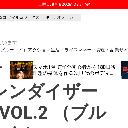
土曜日, 8月 8 2026
1
:
08
:
25
AM
ムコ フィルムワークス
#ビデオメーカー
ています
ay（ブルーレイ）
アクション
生活・ライフ
マネー・資産・副業
サ
康
スマホ1台で完全初心者から180日後
理想の身体を作る次世代のボディー
メイク
グレンダイザー
X VOL.2 （ブル