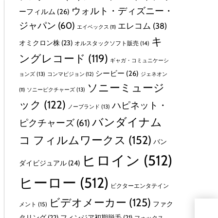
ウォルト・ディズニー・
ーフィルム
(26)
ジャパン
(60)
エレコム
(38)
エイベックス
(11)
キ
オミクロン株
(23)
オルスタックソフト販売
(14)
ングレコード
(119)
ギャガ・コミュニケーシ
シービー
(26)
ョンズ
(13)
コンマビジョン
(12)
ジェネオン
ソニーミュージ
ソニーピクチャーズ
(13)
(11)
ック
(122)
ハピネット・
ノーブランド
(13)
バンダイナム
ピクチャーズ
(61)
コ フィルムワークス
(152)
バン
ヒロイン
(512)
ダイビジュアル
(24)
ヒーロー
(512)
ビクターエンタテイン
ビデオメーカー
(125)
ファク
メント
(15)
【
タリング
(22)
フィンジア初期脱毛
(21)
フォックス