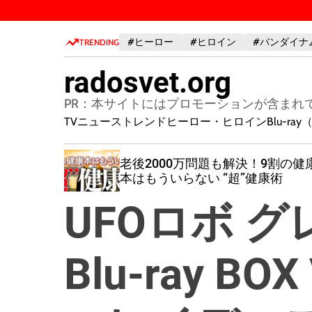
S
k
#ヒーロー
#ヒロイン
#バンダイナ
i
TRENDING
p
radosvet.org
t
o
PR：本サイトにはプロモーションが含まれ
c
TVニューストレンド
ヒーロー・ヒロイン
Blu-r
o
n
「もう悩
老後2000万問題も解決！9割の健
t
」【図解
本はもういらない “超”健康術
e
n
UFOロボ 
t
Blu-ray BO