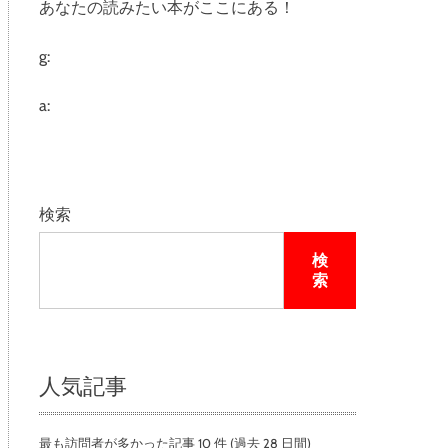
あなたの読みたい本がここにある！
e
g:
a:
検索
検
索
人気記事
最も訪問者が多かった記事 10 件 (過去 28 日間)