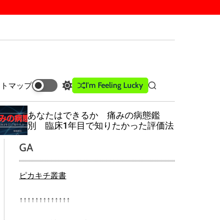
I'm Feeling Lucky
イトマップ
S
S
w
e
i
a
あなたはできるか 痛みの病態鑑
t
r
別 臨床1年目で知りたかった評価法
c
c
h
h
GA
c
o
l
ピカキチ叢書
o
r
m
↑↑↑↑↑↑↑↑↑↑↑↑↑
o
d