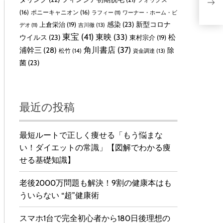
ー
撮
(16)
ポニーキャニオン
(16)
ラフィー
(11)
ワーナー・ホーム・ビ
感染
(23)
新型コロナ
上倉栄治
(19)
吉川徹
(13)
デオ
(11)
東宝
(41)
東映
(33)
ウイルス
(23)
松
東村宗介
(19)
角川書店
(37)
浦幹三
(28)
除
松竹
(14)
資金調達
(13)
菌
(23)
最近の投稿
最短ルートで正しく痩せる「もう悩まな
い！ダイエットの常識」【図解でわかる痩
せる基礎知識】
老後2000万問題も解決！9割の健康本はも
ういらない “超”健康術
スマホ1台で完全初心者から180日後理想の