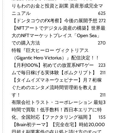
りもわのお金と投資と副業 資産形成完全マ
ニュアル
625
【ドンタコウのFX考察】今後の展開予想
272
【NFTアートでデジタル資産の構築】世界最
大のNFTマーケットプレイス「Open Sea」
での購入方法
270
特報『巨大ヒーロー ヴィクトリアス
（Gigantic Hero Victorius）』配信決定！！
【月利100%】初めての放置系NFTゲー
223
ムで毎日稼げる実体験【ボムクリプト】
211
【タイムイズマネーウェビナー】月７桁稼
ぐためのエンタメ流時間管理術を教えま
す！
211
有限会社トラスト・コーポレーション 最短3
時間で買取！低手数料！西日本エリアに特
化、全国対応【ファクタリング福岡 】
155
【Brain初テーマ】【完全在宅】時給20,000
円超え副業案件の在り処と請け方のすべて