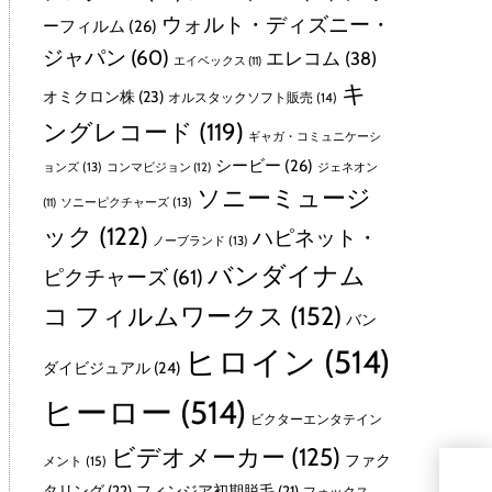
ウォルト・ディズニー・
ーフィルム
(26)
ジャパン
(60)
エレコム
(38)
エイベックス
(11)
キ
オミクロン株
(23)
オルスタックソフト販売
(14)
ングレコード
(119)
ギャガ・コミュニケーシ
シービー
(26)
ョンズ
(13)
コンマビジョン
(12)
ジェネオン
ソニーミュージ
ソニーピクチャーズ
(13)
(11)
ック
(122)
ハピネット・
ノーブランド
(13)
バンダイナム
ピクチャーズ
(61)
コ フィルムワークス
(152)
バン
ヒロイン
(514)
ダイビジュアル
(24)
ヒーロー
(514)
ビクターエンタテイン
ビデオメーカー
(125)
ファク
メント
(15)
タリング
(22)
フィンジア初期脱毛
(21)
フォックス