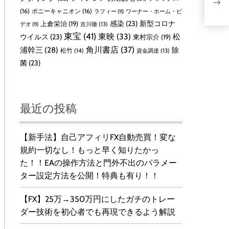
ーラ
(16)
ポニーキャニオン
(16)
ラフィー
(11)
ワーナー・ホーム・ビ
感染
(23)
新型コロナ
上倉栄治
(19)
吉川徹
(13)
デオ
(11)
東宝
(41)
東映
(33)
ウイルス
(23)
松
東村宗介
(19)
角川書店
(37)
浦幹三
(28)
除
松竹
(14)
資金調達
(13)
菌
(23)
最近の投稿
【新手法】自己アフィリFX自動売買！変な
規約一切なし！もっと早く知りたかっ
た！！EAの操作方法と門外不出のパラメー
ター設定方法を公開！特典も有り！！
【FX】25万→350万円にしたガチのトレー
ダー技術を初心者でも再現できるよう解説