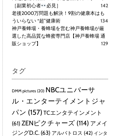
［副業初心者
必見］
142
老後2000万問題も解決！9割の健康本はも
ういらない “超”健康術
134
神戸養蜂場・養蜂場を営む神戸養蜂場が厳
選した高品質な蜂蜜専門店【神戸養蜂場 通
販ショップ】
129
タグ
NBCユニバーサ
DMM pictures
(20)
ル・エンターテイメントジャ
パン
(157)
TCエンタテインメント
ZENピクチャーズ
(114)
(61)
アメイ
ジングD.C.
(63)
アルバトロス
(42)
インタ