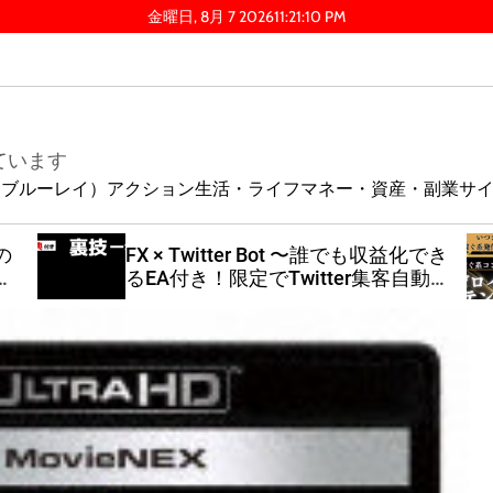
金曜日, 8月 7 2026
11
:
21
:
11
PM
ています
ay（ブルーレイ）
アクション
生活・ライフ
マネー・資産・副業
サ
の
FX × Twitter Bot 〜誰でも収益化でき
で
るEA付き！限定でTwitter集客自動化
ツールも配布中！〜