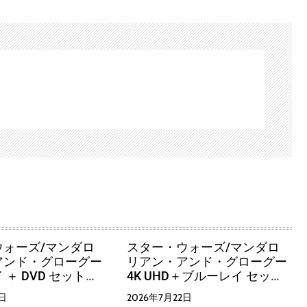
ウォーズ/マンダロ
スター・ウォーズ/マンダロ
アンド・グローグー
リアン・アンド・グローグー
＋ DVD セット
4K UHD＋ブルーレイ セット
y Disc＋DVD） （ブ
スチールブック（数量限定）
2日
2026年7月22日
ディスク）
（4K ULTRA HD＋ブルーレ