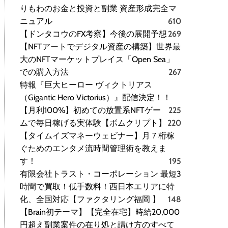
りもわのお金と投資と副業 資産形成完全マ
ニュアル
610
【ドンタコウのFX考察】今後の展開予想
269
【NFTアートでデジタル資産の構築】世界最
大のNFTマーケットプレイス「Open Sea」
での購入方法
267
特報『巨大ヒーロー ヴィクトリアス
（Gigantic Hero Victorius）』配信決定！！
【月利100%】初めての放置系NFTゲー
225
ムで毎日稼げる実体験【ボムクリプト】
220
【タイムイズマネーウェビナー】月７桁稼
ぐためのエンタメ流時間管理術を教えま
す！
195
有限会社トラスト・コーポレーション 最短3
時間で買取！低手数料！西日本エリアに特
化、全国対応【ファクタリング福岡 】
148
【Brain初テーマ】【完全在宅】時給20,000
円超え副業案件の在り処と請け方のすべて