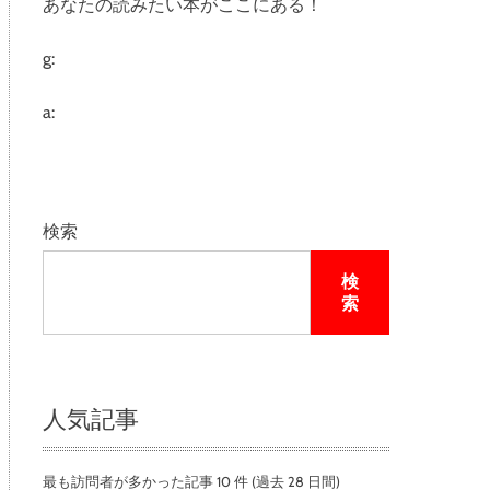
あなたの読みたい本がここにある！
e
g:
a:
検索
検
索
人気記事
最も訪問者が多かった記事 10 件 (過去 28 日間)