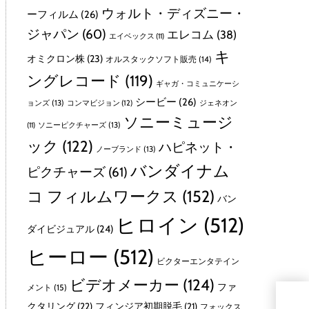
ウォルト・ディズニー・
ーフィルム
(26)
ジャパン
(60)
エレコム
(38)
エイベックス
(11)
キ
オミクロン株
(23)
オルスタックソフト販売
(14)
ングレコード
(119)
ギャガ・コミュニケーシ
シービー
(26)
ョンズ
(13)
コンマビジョン
(12)
ジェネオン
ソニーミュージ
ソニーピクチャーズ
(13)
(11)
ック
(122)
ハピネット・
ノーブランド
(13)
バンダイナム
ピクチャーズ
(61)
コ フィルムワークス
(152)
バン
ヒロイン
(512)
ダイビジュアル
(24)
ヒーロー
(512)
ビクターエンタテイン
ビデオメーカー
(124)
ファ
メント
(15)
デオ
クタリング
(22)
フィンジア初期脱毛
(21)
フォックス