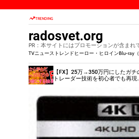
S
k
TRENDING
i
p
radosvet.org
t
o
PR：本サイトにはプロモーションが含まれ
c
TVニューストレンド
ヒーロー・ヒロイン
Blu-r
o
n
X自動売
【FX】25万→350万円にしたガチ
t
っと早く
トレーダー技術を初心者でも再現
e
作方法と門
きるよう解説
n
方法を公
t