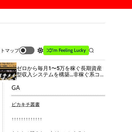
I'm Feeling Lucky
イトマップ
S
S
w
e
i
a
ゼロから毎月1〜5万を稼ぐ長期資産
t
r
型収入システムを構築…非稼ぐ系コ
c
c
ンテンツ販売5ステップ「ゼロイチメ
h
h
GA
イクテンプレート」
c
o
l
ピカキチ叢書
o
r
m
↑↑↑↑↑↑↑↑↑↑↑↑↑
o
d