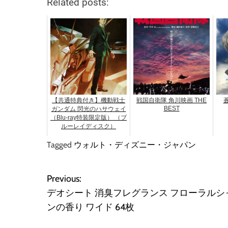
Related posts:
【共通特典付き】機動戦士
戦国自衛隊 角川映画 THE
BEST
ガンダム 閃光のハサウェイ
（Blu-ray特装限定版） （ブ
ルーレイディスク）
Tagged
ウォルト・ディズニー・ジャパン
Previous:
投
デオシート 消臭フレグランス フローラルシ
稿
ンの香り ワイド 64枚
ナ