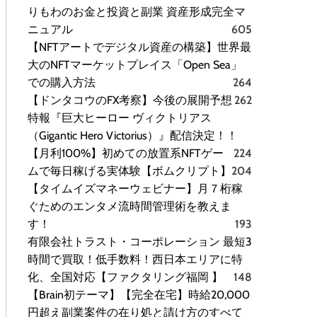
りもわのお金と投資と副業 資産形成完全マ
ニュアル
605
【NFTアートでデジタル資産の構築】世界最
大のNFTマーケットプレイス「Open Sea」
での購入方法
264
【ドンタコウのFX考察】今後の展開予想
262
特報『巨大ヒーロー ヴィクトリアス
（Gigantic Hero Victorius）』配信決定！！
【月利100%】初めての放置系NFTゲー
224
ムで毎日稼げる実体験【ボムクリプト】
204
【タイムイズマネーウェビナー】月７桁稼
ぐためのエンタメ流時間管理術を教えま
す！
193
有限会社トラスト・コーポレーション 最短3
時間で買取！低手数料！西日本エリアに特
化、全国対応【ファクタリング福岡 】
148
【Brain初テーマ】【完全在宅】時給20,000
円超え副業案件の在り処と請け方のすべて