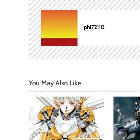
ゲ
ー
phi72110
シ
ョ
ン
You May Also Like