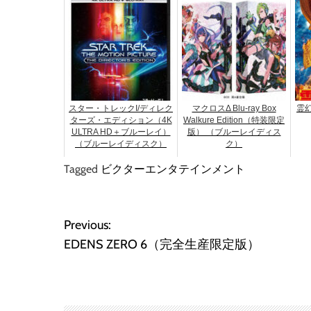
スター・トレックI/ディレク
マクロスΔ Blu-ray Box
霊幻
ターズ・エディション（4K
Walkure Edition（特装限定
ULTRA HD＋ブルーレイ）
版） （ブルーレイディス
（ブルーレイディスク）
ク）
Tagged
ビクターエンタテインメント
投
Previous:
EDENS ZERO 6（完全生産限定版）
稿
ナ
ビ