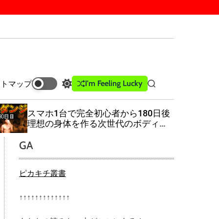
I'm Feeling Lucky
イトマップ
S
S
w
e
i
a
スマホ1台で完全初心者から180日後
t
r
理想の身体を作る次世代のボディー
c
c
メイク
h
h
GA
c
o
l
ピカキチ叢書
o
r
m
↑↑↑↑↑↑↑↑↑↑↑↑↑
o
d