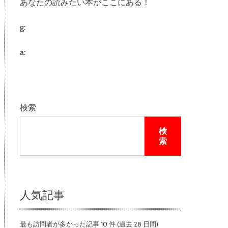
あなたの読みたい本がここにある！
e
g:
a:
検索
検
索
人気記事
最も訪問者が多かった記事 10 件 (過去 28 日間)