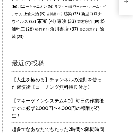
ィ
ク
(16)
ポニーキャニオン
(16)
ラフィー
(11)
ワーナー・ホーム・ビ
感染
(23)
新型コロナ
上倉栄治
(19)
吉川徹
(13)
デオ
(11)
東宝
(41)
東映
(33)
ウイルス
(23)
松
東村宗介
(19)
角川書店
(37)
浦幹三
(28)
除
松竹
(14)
資金調達
(13)
菌
(23)
最近の投稿
【人生を極める】チャンネルの法則を使っ
た習慣術【コーチング無料特典付き】
【マネーゲインシステム4.0】毎日の作業後
すぐに必ず2,000円〜4,000円の報酬が発
生！
超多忙なあなたでもたった2時間の隙間時間