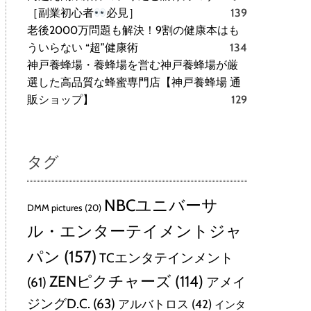
［副業初心者
必見］
139
老後2000万問題も解決！9割の健康本はも
ういらない “超”健康術
134
神戸養蜂場・養蜂場を営む神戸養蜂場が厳
選した高品質な蜂蜜専門店【神戸養蜂場 通
販ショップ】
129
タグ
NBCユニバーサ
DMM pictures
(20)
ル・エンターテイメントジャ
パン
(157)
TCエンタテインメント
ZENピクチャーズ
(114)
(61)
アメイ
ジングD.C.
(63)
アルバトロス
(42)
インタ