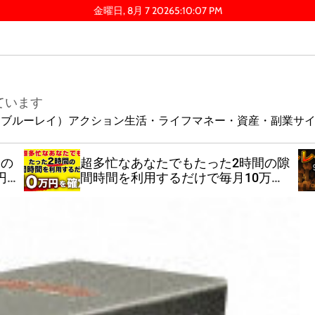
金曜日, 8月 7 2026
5
:
10
:
08
PM
ています
ay（ブルーレイ）
アクション
生活・ライフ
マネー・資産・副業
サ
日の
超多忙なあなたでもたった2時間の隙
円
間時間を利用するだけで毎月10万円
を確定できる超楽ちん副業メソッド
【特典付】