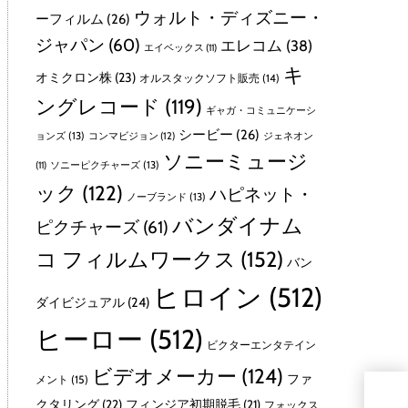
ウォルト・ディズニー・
ーフィルム
(26)
ジャパン
(60)
エレコム
(38)
エイベックス
(11)
キ
オミクロン株
(23)
オルスタックソフト販売
(14)
ングレコード
(119)
ギャガ・コミュニケーシ
シービー
(26)
ョンズ
(13)
コンマビジョン
(12)
ジェネオン
ソニーミュージ
ソニーピクチャーズ
(13)
(11)
ック
(122)
ハピネット・
ノーブランド
(13)
バンダイナム
ピクチャーズ
(61)
コ フィルムワークス
(152)
バン
ヒロイン
(512)
ダイビジュアル
(24)
ヒーロー
(512)
ビクターエンタテイン
ビデオメーカー
(124)
ファ
メント
(15)
【
クタリング
(22)
フィンジア初期脱毛
(21)
フォックス