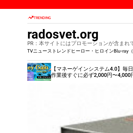
S
k
TRENDING
i
p
radosvet.org
t
o
PR：本サイトにはプロモーションが含まれ
c
TVニューストレンド
ヒーロー・ヒロイン
Blu-r
o
n
ルの法則
【マネーゲインシステム4.0】毎
t
グ無料特
作業後すぐに必ず2,000円〜4,000
e
の報酬が発生！
n
t