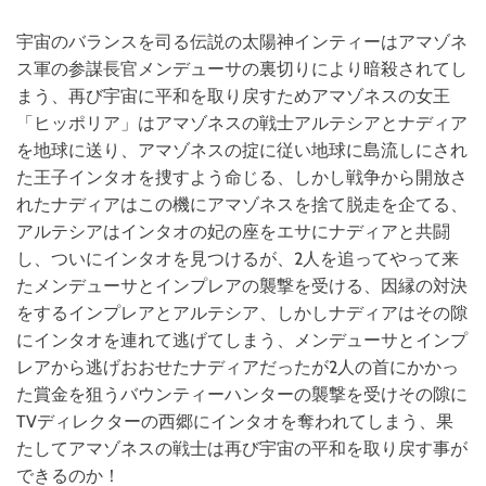
宇宙のバランスを司る伝説の太陽神インティーはアマゾネ
ス軍の参謀長官メンデューサの裏切りにより暗殺されてし
まう、再び宇宙に平和を取り戻すためアマゾネスの女王
「ヒッポリア」はアマゾネスの戦士アルテシアとナディア
を地球に送り、アマゾネスの掟に従い地球に島流しにされ
た王子インタオを捜すよう命じる、しかし戦争から開放さ
れたナディアはこの機にアマゾネスを捨て脱走を企てる、
アルテシアはインタオの妃の座をエサにナディアと共闘
し、ついにインタオを見つけるが、2人を追ってやって来
たメンデューサとインプレアの襲撃を受ける、因縁の対決
をするインプレアとアルテシア、しかしナディアはその隙
にインタオを連れて逃げてしまう、メンデューサとインプ
レアから逃げおおせたナディアだったが2人の首にかかっ
た賞金を狙うバウンティーハンターの襲撃を受けその隙に
TVディレクターの西郷にインタオを奪われてしまう、果
たしてアマゾネスの戦士は再び宇宙の平和を取り戻す事が
できるのか！