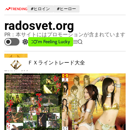
S
#ヒロイン
#ヒーロー
TRENDING
k
i
radosvet.org
p
t
PR：本サイトにはプロモーションが含まれています
o
I'm Feeling Lucky
S
M
S
c
w
e
e
o
i
n
a
【新手法】自己アフィリFX自動売買！変
n
t
u
r
な規約一切なし！もっと早く知りたかっ
c
c
t
た！！EAの操作方法と門外不出のパラメ
h
h
e
ーター設定方法を公開！特典も有り！！
c
n
o
t
l
o
r
m
o
d
e