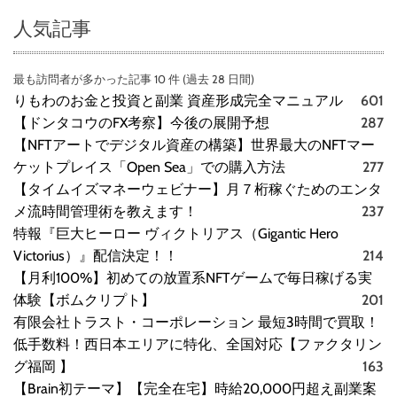
人気記事
最も訪問者が多かった記事 10 件 (過去 28 日間)
りもわのお金と投資と副業 資産形成完全マニュアル
601
【ドンタコウのFX考察】今後の展開予想
287
【NFTアートでデジタル資産の構築】世界最大のNFTマー
ケットプレイス「Open Sea」での購入方法
277
【タイムイズマネーウェビナー】月７桁稼ぐためのエンタ
メ流時間管理術を教えます！
237
特報『巨大ヒーロー ヴィクトリアス（Gigantic Hero
Victorius）』配信決定！！
214
【月利100%】初めての放置系NFTゲームで毎日稼げる実
体験【ボムクリプト】
201
有限会社トラスト・コーポレーション 最短3時間で買取！
低手数料！西日本エリアに特化、全国対応【ファクタリン
グ福岡 】
163
【Brain初テーマ】【完全在宅】時給20,000円超え副業案