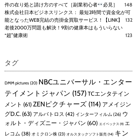
件の在り処と請け方のすべて［副業初心者
必見］
148
株式会社日本ビジネスリンクス： 最短2時間で資金化が可
能となったWEB完結の売掛金買取サービス！【LINK】
132
老後2000万問題も解決！9割の健康本はもういらない
“超”健康術
123
タグ
NBCユニバーサル・エンター
DMM pictures
(20)
テイメントジャパン
(157)
TCエンタテイン
ZENピクチャーズ
(114)
メント
(61)
アメイジン
グD.C.
(63)
ウ
アルバトロス
(42)
インターフィルム
(26)
ォルト・ディズニー・ジャパン
(60)
エ
エイベックス
(11)
キン
レコム
(38)
オミクロン株
(23)
オルスタックソフト販売
(14)