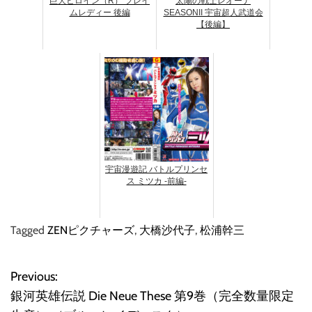
巨大ヒロイン（R） フレイ
太陽の戦士レオーナ
ムレディー 後編
SEASONII 宇宙超人武道会
【後編】
宇宙漫遊記 バトルプリンセ
ス ミツカ -前編-
Tagged
ZENピクチャーズ
,
大橋沙代子
,
松浦幹三
Previous:
投
銀河英雄伝説 Die Neue These 第9巻（完全数量限定
稿