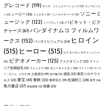
グレコード
(119)
ギャガ・コミュニケーションズ
(13)
コンマビジョ
ソニーミ
シービー
(26)
ン
(12)
ソニーピクチャーズ
(13)
ジェネオン
(11)
ュージック
(122)
ハピネット・ピク
ノーブランド
(13)
バンダイナムコ フィルムワ
チャーズ
(61)
ヒロイン
ークス
(152)
バンダイビジュアル
(24)
(515)
ヒーロー
(515)
ビクターエンタテインメント
ビデオメーカー
(125)
ファクタリング
(22)
フィン
(15)
ジア初期脱毛
(21)
フォックス
(16)
ポニーキャニオン
(16)
ラフィー
(11)
ワーナ
感染
(23)
新型コロナウイ
上倉栄治
(19)
吉川徹
(13)
ー・ホーム・ビデオ
(11)
東宝
(41)
東映
(33)
ルス
(23)
松浦幹三
(28)
東村宗介
(19)
松竹
(14)
角川書店
(37)
除菌
(23)
資金調達
(13)