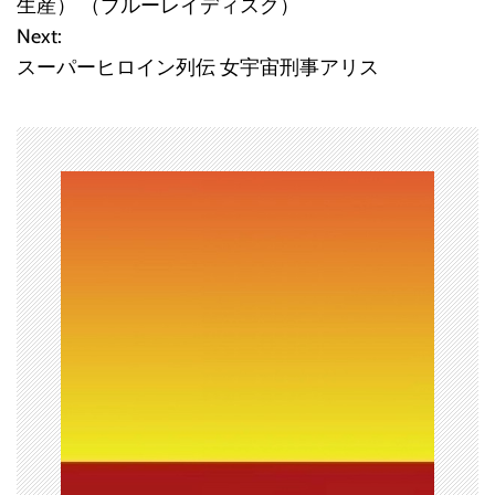
生産） （ブルーレイディスク）
Next:
ナ
スーパーヒロイン列伝 女宇宙刑事アリス
ビ
ゲ
ー
シ
ョ
ン