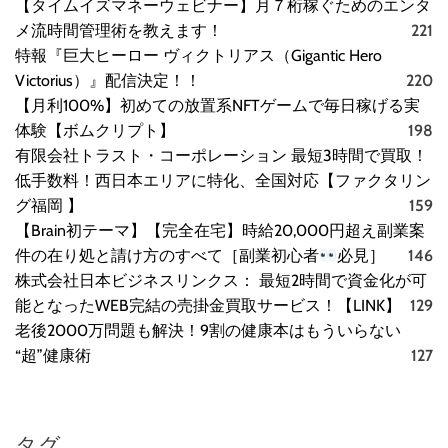
【タイムイズマネーウェビナー】月７桁稼ぐためのエンタ
メ流時間管理術を教えます！
221
特報『巨大ヒーロー ヴィクトリアス（Gigantic Hero
Victorius）』配信決定！！
220
【月利100%】初めての放置系NFTゲームで毎日稼げる実
体験【ボムクリプト】
198
有限会社トラスト・コーポレーション 最短3時間で買取！
低手数料！西日本エリアに特化、全国対応【ファクタリン
グ福岡 】
159
【Brain初テーマ】【完全在宅】時給20,000円超え副業案
件の在り処と請け方のすべて［副業初心者
必見］
146
株式会社日本ビジネスリンクス： 最短2時間で資金化が可
能となったWEB完結の売掛金買取サービス！【LINK】
129
老後2000万問題も解決！9割の健康本はもういらない
“超”健康術
127
タグ