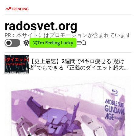
S
TRENDING
k
i
radosvet.org
p
t
PR：本サイトにはプロモーションが含まれています
o
I'm Feeling Lucky
S
M
S
c
w
e
e
o
i
n
a
【史上最速】2週間で4キロ痩せる“怠け
t
u
r
n
者”でもできる『正義のダイエット超大
c
c
t
全』
h
h
e
c
n
o
l
t
o
r
m
o
d
e