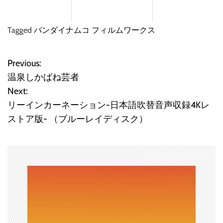
Tagged
バンダイナムコ フィルムワークス
Previous:
投
温泉しかばね芸者
稿
Next:
リーインカーネーション-日本語吹替音声収録4Kレ
ナ
ストア版- （ブルーレイディスク）
ビ
ゲ
ー
シ
ョ