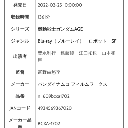
発売日
2022-02-25 10:00:00
収録時間
1361分
シリーズ
機動戦士ガンダムAGE
ジャンル
Blu-ray（ブルーレイ）
ロボット
SF
豊永利行 遠藤綾 江口拓也 山本和
出演者
臣
監督
富野由悠季
メーカー
バンダイナムコ フィルムワークス
品番
n_609bcxa1702
JANコード
4934569367020
メーカー品
BCXA-1702
番