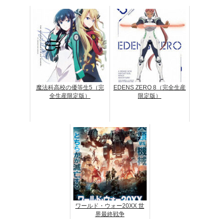
魔法科高校の優等生5（完
EDENS ZERO 8（完全生産
全生産限定版）
限定版）
ワールド・ウォー20XX 世
界最終戦争