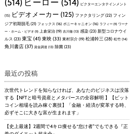
(514)
ヒーロー
(514)
ビクターエンタテインメント
ビデオメーカー
(125)
ファクタリング
(22)
フィン
(15)
ジア初期脱毛
(21)
フォックス
(16)
ポニーキャニオン
(16)
ラフィー
(11)
ワーナ
感染
(23)
新型コロナウイ
上倉栄治
(19)
吉川徹
(13)
ー・ホーム・ビデオ
(11)
東宝
(41)
東映
(33)
ルス
(23)
松浦幹三
(28)
東村宗介
(19)
松竹
(14)
角川書店
(37)
除菌
(23)
資金調達
(13)
最近の投稿
次世代トレンドを知らなければ、あなたのビジネスは没落
する【NFTと暗号資産とメタバースの全容解明 】【ビット
コイン相場を読み稼ぐ裏技】「金融・経済が変革する時、
必ずそこに大きな富が生まれます」
【史上最速】2週間で4キロ痩せる“怠け者”でもできる『正
義のダイエット超大全』