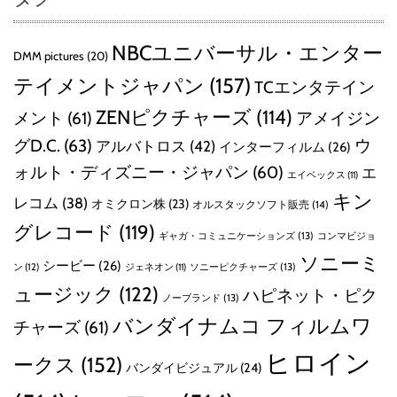
NBCユニバーサル・エンター
DMM pictures
(20)
テイメントジャパン
(157)
TCエンタテイン
ZENピクチャーズ
(114)
メント
(61)
アメイジン
グD.C.
(63)
ウ
アルバトロス
(42)
インターフィルム
(26)
ォルト・ディズニー・ジャパン
(60)
エ
エイベックス
(11)
キン
レコム
(38)
オミクロン株
(23)
オルスタックソフト販売
(14)
グレコード
(119)
ギャガ・コミュニケーションズ
(13)
コンマビジョ
ソニーミ
シービー
(26)
ン
(12)
ソニーピクチャーズ
(13)
ジェネオン
(11)
ュージック
(122)
ハピネット・ピク
ノーブランド
(13)
バンダイナムコ フィルムワ
チャーズ
(61)
ヒロイン
ークス
(152)
バンダイビジュアル
(24)