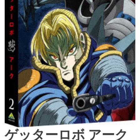
d
e
ゲッターロボ アーク