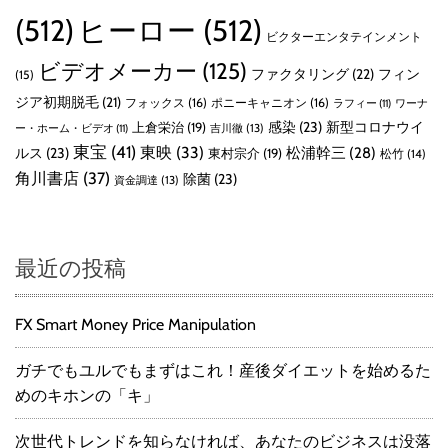
(512)
ヒーロー
(512)
ビクターエンタテインメント
ビデオメーカー
(125)
ファクタリング
(22)
フィン
(15)
ジア初期脱毛
(21)
フォックス
(16)
ポニーキャニオン
(16)
ラフィー
(11)
ワーナ
感染
(23)
新型コロナウイ
上倉栄治
(19)
吉川徹
(13)
ー・ホーム・ビデオ
(11)
東宝
(41)
東映
(33)
ルス
(23)
松浦幹三
(28)
東村宗介
(19)
松竹
(14)
角川書店
(37)
除菌
(23)
資金調達
(13)
最近の投稿
FX Smart Money Price Manipulation
ガチでもユルでもまずはこれ！産後ダイエットを始めるた
めのキホンの「キ」
次世代トレンドを知らなければ、あなたのビジネスは没落