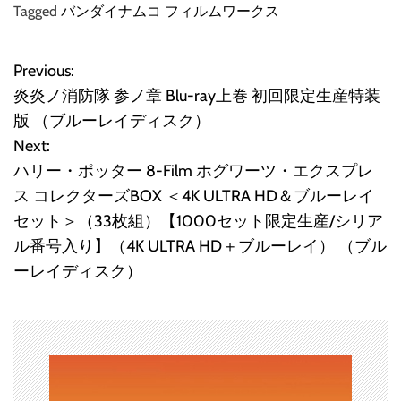
Tagged
バンダイナムコ フィルムワークス
Previous:
投
炎炎ノ消防隊 参ノ章 Blu-ray上巻 初回限定生産特装
稿
版 （ブルーレイディスク）
Next:
ナ
ハリー・ポッター 8-Film ホグワーツ・エクスプレ
ビ
ス コレクターズBOX ＜4K ULTRA HD＆ブルーレイ
セット＞（33枚組）【1000セット限定生産/シリア
ゲ
ル番号入り】（4K ULTRA HD＋ブルーレイ） （ブル
ー
ーレイディスク）
シ
ョ
ン