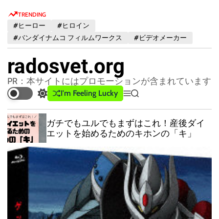
S
TRENDING
k
#ヒーロー
#ヒロイン
i
#バンダイナムコ フィルムワークス
#ビデオメーカー
p
t
radosvet.org
o
c
PR：本サイトにはプロモーションが含まれています
o
I'm Feeling Lucky
S
M
S
n
w
e
e
t
i
n
a
ガチでもユルでもまずはこれ！産後ダイ
t
u
r
e
エットを始めるためのキホンの「キ」
c
c
n
h
h
t
c
o
l
o
r
m
o