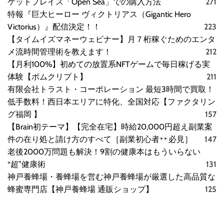
ケットプレイス「Open Sea」での購入方法
271
特報『巨大ヒーロー ヴィクトリアス（Gigantic Hero
Victorius）』配信決定！！
223
【タイムイズマネーウェビナー】月７桁稼ぐためのエンタ
メ流時間管理術を教えます！
212
【月利100%】初めての放置系NFTゲームで毎日稼げる実
体験【ボムクリプト】
211
有限会社トラスト・コーポレーション 最短3時間で買取！
低手数料！西日本エリアに特化、全国対応【ファクタリン
グ福岡 】
157
【Brain初テーマ】【完全在宅】時給20,000円超え副業案
件の在り処と請け方のすべて［副業初心者
必見］
147
老後2000万問題も解決！9割の健康本はもういらない
“超”健康術
131
神戸養蜂場・養蜂場を営む神戸養蜂場が厳選した高品質な
蜂蜜専門店【神戸養蜂場 通販ショップ】
125