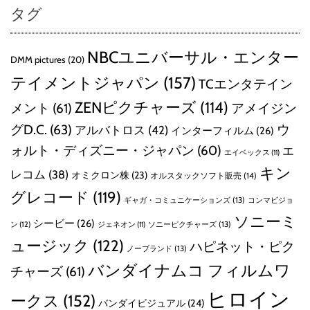
タグ
NBCユニバーサル・エンター
DMM pictures
(20)
テイメントジャパン
(157)
TCエンタテイン
ZENピクチャーズ
(114)
メント
(61)
アメイジン
グD.C.
(63)
ウ
アルバトロス
(42)
インターフィルム
(26)
ォルト・ディズニー・ジャパン
(60)
エ
エイベックス
(11)
キン
レコム
(38)
オミクロン株
(23)
オルスタックソフト販売
(14)
グレコード
(119)
ギャガ・コミュニケーションズ
(13)
コンマビジョ
ソニーミ
シービー
(26)
ン
(12)
ソニーピクチャーズ
(13)
ジェネオン
(11)
ュージック
(122)
ハピネット・ピク
ノーブランド
(13)
バンダイナムコ フィルムワ
チャーズ
(61)
ヒロイン
ークス
(152)
バンダイビジュアル
(24)