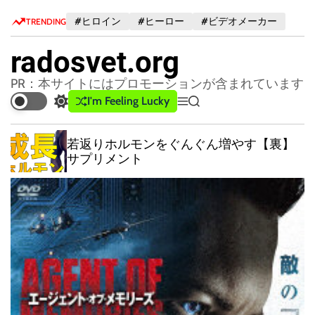
S
#ヒロイン
#ヒーロー
#ビデオメーカー
TRENDING
k
i
radosvet.org
p
t
PR：本サイトにはプロモーションが含まれています
o
I'm Feeling Lucky
S
M
S
c
w
e
e
o
i
n
a
若返りホルモンをぐんぐん増やす【裏】
n
t
u
r
サプリメント
c
c
t
h
h
e
c
n
o
t
l
o
r
m
o
d
e