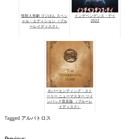
怪獣人形劇 ゴジばん スペシ
インデペンデンス・デイ
2022
ャル・エディション （ブル
ーレイディスク）
ネバーエンディング・スト
ーリー ニューマスター ツイ
ンパック普及版 （ブルーレ
イディスク）
Tagged
アルバトロス
Previous: