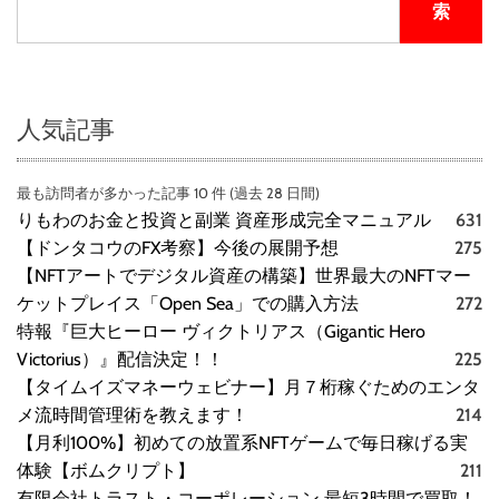
索
人気記事
最も訪問者が多かった記事 10 件 (過去 28 日間)
りもわのお金と投資と副業 資産形成完全マニュアル
631
【ドンタコウのFX考察】今後の展開予想
275
【NFTアートでデジタル資産の構築】世界最大のNFTマー
ケットプレイス「Open Sea」での購入方法
272
特報『巨大ヒーロー ヴィクトリアス（Gigantic Hero
Victorius）』配信決定！！
225
【タイムイズマネーウェビナー】月７桁稼ぐためのエンタ
メ流時間管理術を教えます！
214
【月利100%】初めての放置系NFTゲームで毎日稼げる実
体験【ボムクリプト】
211
有限会社トラスト・コーポレーション 最短3時間で買取！