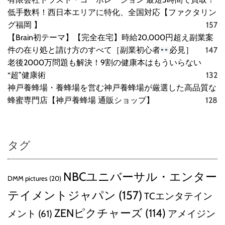
低手数料！西日本エリアに特化、全国対応【ファクタリン
グ福岡 】
157
【Brain初テーマ】【完全在宅】時給20,000円超え副業案
件の在り処と請け方のすべて［副業初心者
必見］
147
老後2000万問題も解決！9割の健康本はもういらない
“超”健康術
132
神戸養蜂場・養蜂場を営む神戸養蜂場が厳選した高品質な
蜂蜜専門店【神戸養蜂場 通販ショップ】
128
タグ
NBCユニバーサル・エンター
DMM pictures
(20)
テイメントジャパン
(157)
TCエンタテイン
ZENピクチャーズ
(114)
メント
(61)
アメイジン