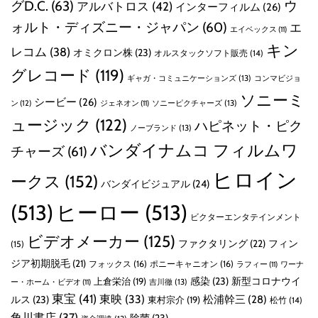
グD.C.
(63)
ウ
アルバトロス
(42)
インターフィルム
(26)
ォルト・ディズニー・ジャパン
(60)
エ
エイベックス
(11)
キン
レコム
(38)
オミクロン株
(23)
オルスタックソフト販売
(14)
グレコード
(119)
ギャガ・コミュニケーションズ
(13)
コンマビジョ
ソニーミ
シービー
(26)
ン
(12)
ソニーピクチャーズ
(13)
ジェネオン
(11)
ュージック
(122)
ハピネット・ピク
ノーブランド
(13)
バンダイナムコ フィルムワ
チャーズ
(61)
ヒロイン
ークス
(152)
バンダイビジュアル
(24)
(513)
ヒーロー
(513)
ビクターエンタテインメント
ビデオメーカー
(125)
ファクタリング
(22)
フィン
(15)
ジア初期脱毛
(21)
フォックス
(16)
ポニーキャニオン
(16)
ラフィー
(11)
ワーナ
感染
(23)
新型コロナウイ
上倉栄治
(19)
吉川徹
(13)
ー・ホーム・ビデオ
(11)
東宝
(41)
東映
(33)
ルス
(23)
松浦幹三
(28)
東村宗介
(19)
松竹
(14)
角川書店
(37)