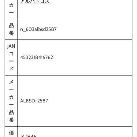
アルバトロス
カ
ー
品
n_603albsd2587
番
JAN
コ
4532318416762
ー
ド
メ
ー
カ
ALBSD-2587
ー
品
番
価
￥4646