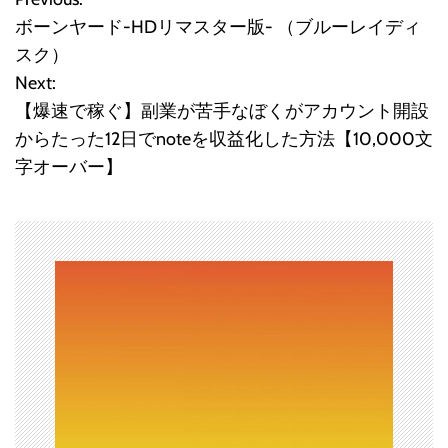
投
ボーンヤード-HDリマスター版- （ブルーレイディ
稿
スク）
Next:
ナ
【爆速で稼ぐ】副業が苦手なぼくがアカウント開設
ビ
からたった12日でnoteを収益化した方法【10,000文
字オーバー】
ゲ
ー
シ
ョ
ン