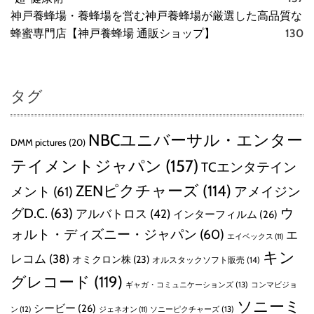
神戸養蜂場・養蜂場を営む神戸養蜂場が厳選した高品質な
蜂蜜専門店【神戸養蜂場 通販ショップ】
130
タグ
NBCユニバーサル・エンター
DMM pictures
(20)
テイメントジャパン
(157)
TCエンタテイン
ZENピクチャーズ
(114)
メント
(61)
アメイジン
グD.C.
(63)
ウ
アルバトロス
(42)
インターフィルム
(26)
ォルト・ディズニー・ジャパン
(60)
エ
エイベックス
(11)
キン
レコム
(38)
オミクロン株
(23)
オルスタックソフト販売
(14)
グレコード
(119)
ギャガ・コミュニケーションズ
(13)
コンマビジョ
ソニーミ
シービー
(26)
ン
(12)
ソニーピクチャーズ
(13)
ジェネオン
(11)