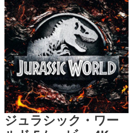
d
e
ジュラシック・ワー