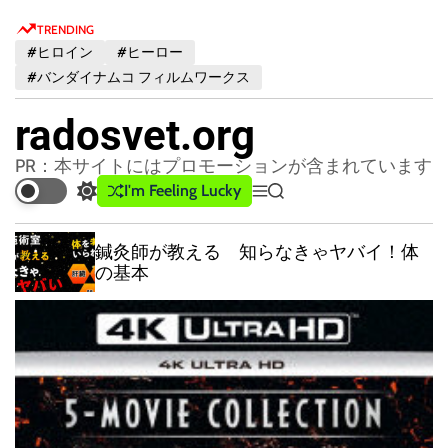
S
TRENDING
k
#ヒロイン
#ヒーロー
i
#バンダイナムコ フィルムワークス
p
t
radosvet.org
o
c
PR：本サイトにはプロモーションが含まれています
o
I'm Feeling Lucky
S
M
S
n
w
e
e
t
i
n
a
鍼灸師が教える 知らなきゃヤバイ！体
t
u
r
e
の基本
c
c
n
h
h
t
c
o
l
o
r
m
o