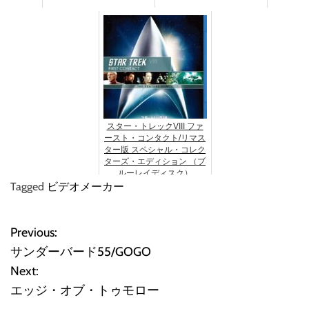
スター・トレックVIII ファ
ースト・コンタクト/リマス
ター版 スペシャル・コレク
ターズ・エディション （ブ
ルーレイディスク）
Tagged
ビデオメーカー
Previous:
投
サンダーバード55/GOGO
稿
Next:
エッジ・オブ・トゥモロー
ナ