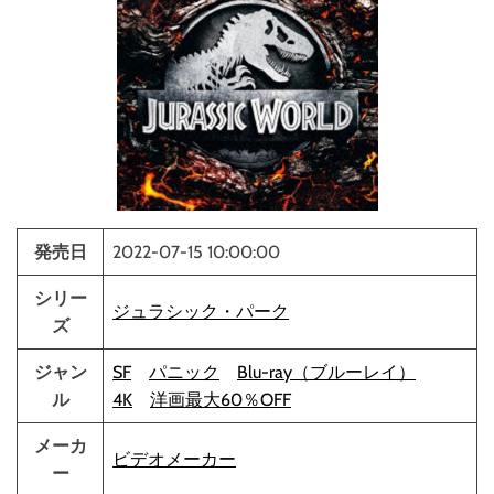
発売日
2022-07-15 10:00:00
シリー
ジュラシック・パーク
ズ
ジャン
SF
パニック
Blu-ray（ブルーレイ）
ル
4K
洋画最大60％OFF
メーカ
ビデオメーカー
ー