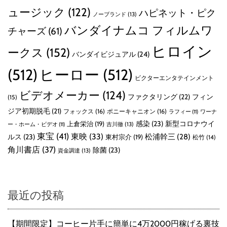
ュージック
(122)
ハピネット・ピク
ノーブランド
(13)
バンダイナムコ フィルムワ
チャーズ
(61)
ヒロイン
ークス
(152)
バンダイビジュアル
(24)
(512)
ヒーロー
(512)
ビクターエンタテインメント
ビデオメーカー
(124)
ファクタリング
(22)
フィン
(15)
ジア初期脱毛
(21)
フォックス
(16)
ポニーキャニオン
(16)
ラフィー
(11)
ワーナ
感染
(23)
新型コロナウイ
上倉栄治
(19)
吉川徹
(13)
ー・ホーム・ビデオ
(11)
東宝
(41)
東映
(33)
ルス
(23)
松浦幹三
(28)
東村宗介
(19)
松竹
(14)
角川書店
(37)
除菌
(23)
資金調達
(13)
最近の投稿
【期間限定】コーヒー片手に簡単に4万2000円稼げる裏技