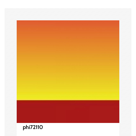
ビ
ゲ
ー
シ
ョ
ン
phi72110