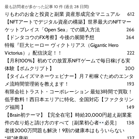
最も訪問者が多かった記事 10 件 (過去 28 日間)
りもわのお金と投資と副業 資産形成完全マニュアル
612
【NFTアートでデジタル資産の構築】世界最大のNFTマー
ケットプレイス「Open Sea」での購入方法
266
【ドンタコウのFX考察】今後の展開予想
264
特報『巨大ヒーロー ヴィクトリアス（Gigantic Hero
Victorius）』配信決定！！
222
【月利100%】初めての放置系NFTゲームで毎日稼げる実
体験【ボムクリプト】
200
【タイムイズマネーウェビナー】月７桁稼ぐためのエンタ
メ流時間管理術を教えます！
193
有限会社トラスト・コーポレーション 最短3時間で買取！
低手数料！西日本エリアに特化、全国対応【ファクタリン
グ福岡 】
149
【Brain初テーマ】【完全在宅】時給20,000円超え副業案
件の在り処と請け方のすべて［副業初心者
必見］
138
老後2000万問題も解決！9割の健康本はもういらない
“超”健康術
137