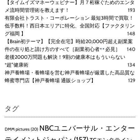
【タイムイズマネーウェビナー】月７桁稼ぐためのエンタ
メ流時間管理術を教えます！
193
有限会社トラスト・コーポレーション 最短3時間で買取！
低手数料！西日本エリアに特化、全国対応【ファクタリン
グ福岡 】
148
【Brain初テーマ】【完全在宅】時給20,000円超え副業案
件の在り処と請け方のすべて［副業初心者
必見］
140
老後2000万問題も解決！9割の健康本はもういらない
“超”健康術
134
神戸養蜂場・養蜂場を営む神戸養蜂場が厳選した高品質な
蜂蜜専門店【神戸養蜂場 通販ショップ】
129
タグ
NBCユニバーサル・エンター
DMM pictures
(20)
テイメントジャパン
(157)