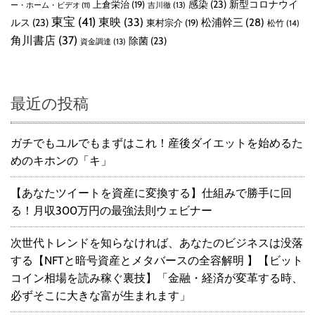
感染
(23)
新型コロナウイ
上倉栄治
(19)
吉川徹
(13)
ー・ホーム・ビデオ
(11)
東宝
(41)
東映
(33)
ルス
(23)
松浦幹三
(28)
東村宗介
(19)
松竹
(14)
角川書店
(37)
除菌
(23)
資金調達
(13)
最近の投稿
ガチでもユルでもまずはこれ！産後ダイエットを始めるた
めのキホンの「キ」
【あなたツイートを資産に変換する】仕組みで勝手に回
る！月収300万円の最強法則ウェビナー
次世代トレンドを知らなければ、あなたのビジネスは没落
する【NFTと暗号資産とメタバースの全容解明 】【ビット
コイン相場を読み稼ぐ裏技】「金融・経済が変革する時、
必ずそこに大きな富が生まれます」