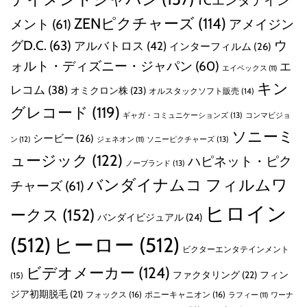
TCエンタテイン
ZENピクチャーズ
(114)
メント
(61)
アメイジン
グD.C.
(63)
ウ
アルバトロス
(42)
インターフィルム
(26)
ォルト・ディズニー・ジャパン
(60)
エ
エイベックス
(11)
キン
レコム
(38)
オミクロン株
(23)
オルスタックソフト販売
(14)
グレコード
(119)
ギャガ・コミュニケーションズ
(13)
コンマビジョ
ソニーミ
シービー
(26)
ン
(12)
ソニーピクチャーズ
(13)
ジェネオン
(11)
ュージック
(122)
ハピネット・ピク
ノーブランド
(13)
バンダイナムコ フィルムワ
チャーズ
(61)
ヒロイン
ークス
(152)
バンダイビジュアル
(24)
(512)
ヒーロー
(512)
ビクターエンタテインメント
ビデオメーカー
(124)
ファクタリング
(22)
フィン
(15)
ジア初期脱毛
(21)
フォックス
(16)
ポニーキャニオン
(16)
ラフィー
(11)
ワーナ