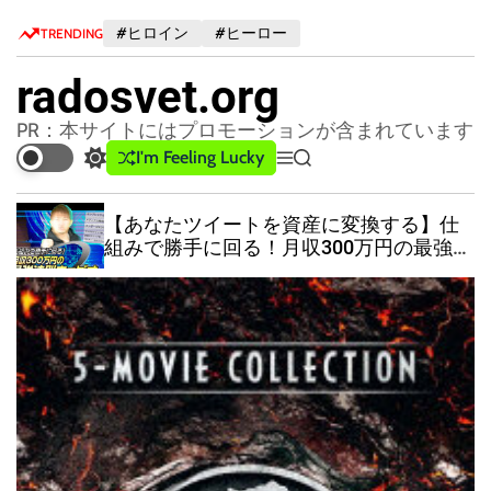
S
#ヒロイン
#ヒーロー
TRENDING
k
i
radosvet.org
p
t
PR：本サイトにはプロモーションが含まれています
o
I'm Feeling Lucky
S
M
S
c
w
e
e
o
i
n
a
【あなたツイートを資産に変換する】仕
n
t
u
r
組みで勝手に回る！月収300万円の最強法
c
c
t
則ウェビナー
h
h
e
c
n
o
t
l
o
r
m
o
d
e