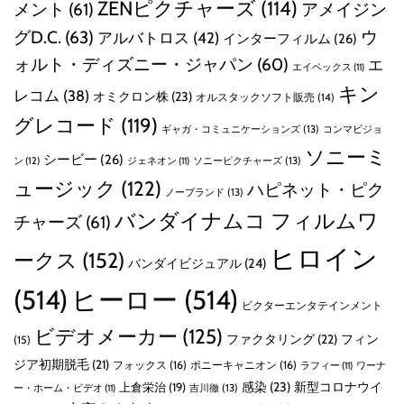
ZENピクチャーズ
(114)
メント
(61)
アメイジン
グD.C.
(63)
ウ
アルバトロス
(42)
インターフィルム
(26)
ォルト・ディズニー・ジャパン
(60)
エ
エイベックス
(11)
キン
レコム
(38)
オミクロン株
(23)
オルスタックソフト販売
(14)
グレコード
(119)
ギャガ・コミュニケーションズ
(13)
コンマビジョ
ソニーミ
シービー
(26)
ン
(12)
ソニーピクチャーズ
(13)
ジェネオン
(11)
ュージック
(122)
ハピネット・ピク
ノーブランド
(13)
バンダイナムコ フィルムワ
チャーズ
(61)
ヒロイン
ークス
(152)
バンダイビジュアル
(24)
(514)
ヒーロー
(514)
ビクターエンタテインメント
ビデオメーカー
(125)
ファクタリング
(22)
フィン
(15)
ジア初期脱毛
(21)
フォックス
(16)
ポニーキャニオン
(16)
ラフィー
(11)
ワーナ
感染
(23)
新型コロナウイ
上倉栄治
(19)
吉川徹
(13)
ー・ホーム・ビデオ
(11)