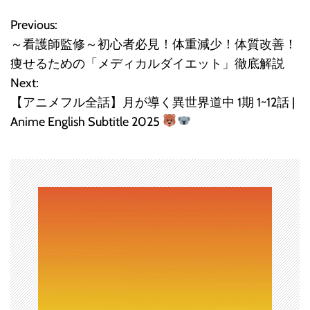
Previous:
投
～看護師監修～初心者必見！体重減少！体質改善！
稿
痩せるための「メディカルダイエット」徹底解説
Next:
ナ
【アニメフル全話】月が導く異世界道中 1期 1~12話 |
ビ
Anime English Subtitle 2025
ゲ
ー
シ
ョ
ン