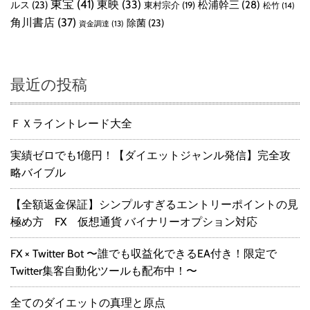
東宝
(41)
東映
(33)
ルス
(23)
松浦幹三
(28)
東村宗介
(19)
松竹
(14)
角川書店
(37)
除菌
(23)
資金調達
(13)
最近の投稿
ＦＸライントレード大全
実績ゼロでも1億円！【ダイエットジャンル発信】完全攻
略バイブル
【全額返金保証】シンプルすぎるエントリーポイントの見
極め方 FX 仮想通貨 バイナリーオプション対応
FX × Twitter Bot 〜誰でも収益化できるEA付き！限定で
Twitter集客自動化ツールも配布中！〜
全てのダイエットの真理と原点