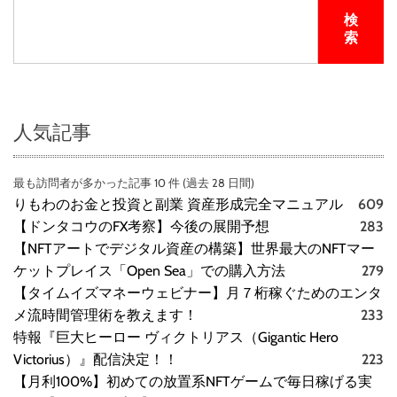
検
索
人気記事
最も訪問者が多かった記事 10 件 (過去 28 日間)
りもわのお金と投資と副業 資産形成完全マニュアル
609
【ドンタコウのFX考察】今後の展開予想
283
【NFTアートでデジタル資産の構築】世界最大のNFTマー
ケットプレイス「Open Sea」での購入方法
279
【タイムイズマネーウェビナー】月７桁稼ぐためのエンタ
メ流時間管理術を教えます！
233
特報『巨大ヒーロー ヴィクトリアス（Gigantic Hero
Victorius）』配信決定！！
223
【月利100%】初めての放置系NFTゲームで毎日稼げる実