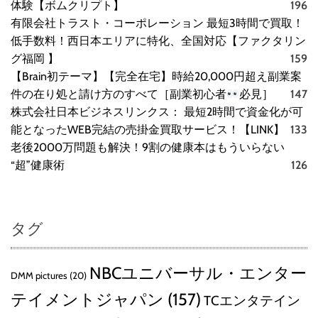
体験【ボムクリプト】
196
有限会社トラスト・コーポレーション 最短3時間で買取！
低手数料！西日本エリアに特化、全国対応【ファクタリン
グ福岡 】
159
【Brain初テーマ】【完全在宅】時給20,000円超え副業案
件の在り処と請け方のすべて［副業初心者
必見］
147
株式会社日本ビジネスリンクス： 最短2時間で資金化が可
能となったWEB完結の売掛金買取サービス！【LINK】
133
老後2000万問題も解決！9割の健康本はもういらない
“超”健康術
126
タグ
NBCユニバーサル・エンター
DMM pictures
(20)
テイメントジャパン
(157)
TCエンタテイン