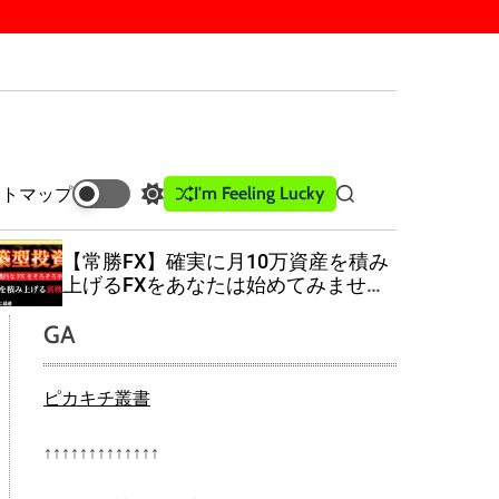
I'm Feeling Lucky
イトマップ
S
S
w
e
i
a
【常勝FX】確実に月10万資産を積み
t
r
上げるFXをあなたは始めてみません
c
c
か？
h
h
GA
c
o
l
ピカキチ叢書
o
r
m
↑↑↑↑↑↑↑↑↑↑↑↑↑
o
d