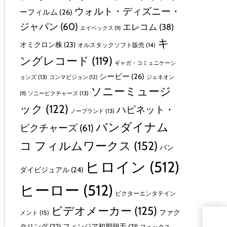
ウォルト・ディズニー・
ーフィルム
(26)
ジャパン
(60)
エレコム
(38)
エイベックス
(11)
キ
オミクロン株
(23)
オルスタックソフト販売
(14)
ングレコード
(119)
ギャガ・コミュニケーシ
シービー
(26)
ョンズ
(13)
コンマビジョン
(12)
ジェネオン
ソニーミュージ
ソニーピクチャーズ
(13)
(11)
ック
(122)
ハピネット・
ノーブランド
(13)
バンダイナム
ピクチャーズ
(61)
コ フィルムワークス
(152)
バン
ヒロイン
(512)
ダイビジュアル
(24)
ヒーロー
(512)
ビクターエンタテイン
ビデオメーカー
(125)
ファク
メント
(15)
スタ
タリング
(22)
フィンジア初期脱毛
(21)
フォックス