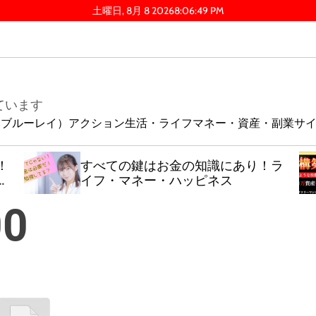
土曜日, 8月 8 2026
8
:
06
:
50
PM
ています
ay（ブルーレイ）
アクション
生活・ライフ
マネー・資産・副業
サ
！
すべての鍵はお金の知識にあり！ラ
る
イフ・マネー・ハッピネス
0