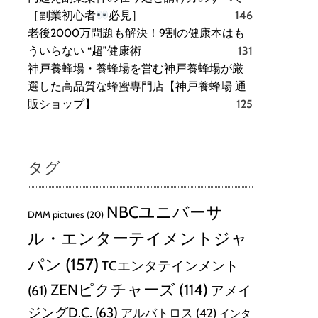
［副業初心者
必見］
146
老後2000万問題も解決！9割の健康本はも
ういらない “超”健康術
131
神戸養蜂場・養蜂場を営む神戸養蜂場が厳
選した高品質な蜂蜜専門店【神戸養蜂場 通
販ショップ】
125
タグ
NBCユニバーサ
DMM pictures
(20)
ル・エンターテイメントジャ
パン
(157)
TCエンタテインメント
ZENピクチャーズ
(114)
(61)
アメイ
ジングD.C.
(63)
アルバトロス
(42)
インタ