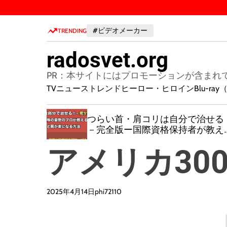
S
k
#ビデオメーカー
i
TRENDING
p
radosvet.org
t
o
PR：本サイトにはプロモーションが含まれ
c
TVニューストレンド
ヒーロー・ヒロイン
Blu-r
o
n
つらい首・肩コリは自分で治せる
t
~
－完全版ー国際資格保持者が教え
e
解消法！
n
アメリカ300
t
2025年4月14日
phi72110