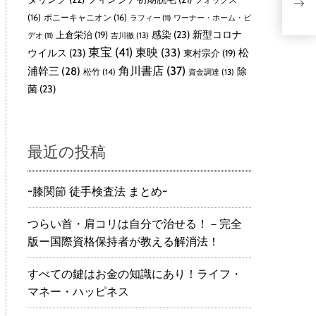
ン2
ス
(16)
ポニーキャニオン
(16)
ラフィー
(11)
ワーナー・ホーム・ビ
感染
(23)
新型コロナ
上倉栄治
(19)
吉川徹
(13)
デオ
(11)
東宝
(41)
東映
(33)
ウイルス
(23)
松
東村宗介
(19)
角川書店
(37)
浦幹三
(28)
除
松竹
(14)
資金調達
(13)
菌
(23)
最近の投稿
~膝関節 徒手検査法 まとめ~
つらい首・肩コリは自分で治せる！－完全
版ー国際資格保持者が教える解消法！
すべての鍵はお金の知識にあり！ライフ・
マネー・ハッピネス