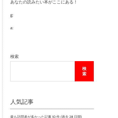
あなたの読みたい本がここにある！
e
g:
a:
検索
検
索
人気記事
最も訪問者が多かった記事 10 件 (過去 28 日間)