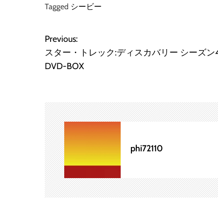
Tagged
シービー
Previous:
投
スター・トレック:ディスカバリー シーズン
稿
DVD-BOX
ナ
ビ
ゲ
ー
phi72110
シ
ョ
ン