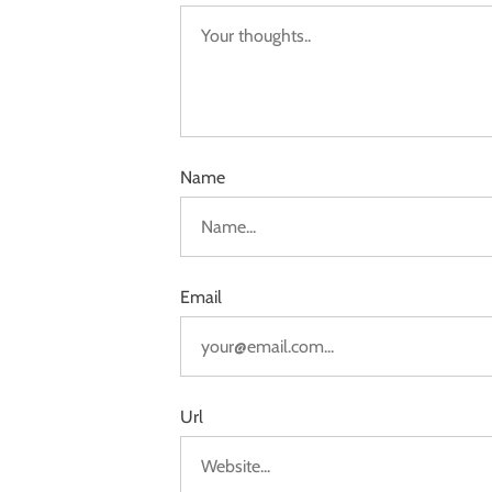
Name
Email
Url