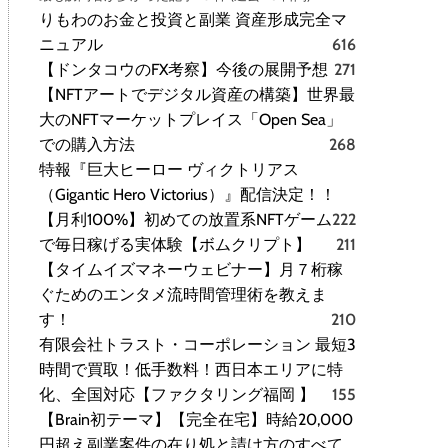
りもわのお金と投資と副業 資産形成完全マ
ニュアル
616
【ドンタコウのFX考察】今後の展開予想
271
【NFTアートでデジタル資産の構築】世界最
大のNFTマーケットプレイス「Open Sea」
での購入方法
268
特報『巨大ヒーロー ヴィクトリアス
（Gigantic Hero Victorius）』配信決定！！
【月利100%】初めての放置系NFTゲーム
222
で毎日稼げる実体験【ボムクリプト】
211
【タイムイズマネーウェビナー】月７桁稼
ぐためのエンタメ流時間管理術を教えま
す！
210
有限会社トラスト・コーポレーション 最短3
時間で買取！低手数料！西日本エリアに特
化、全国対応【ファクタリング福岡 】
155
【Brain初テーマ】【完全在宅】時給20,000
円超え副業案件の在り処と請け方のすべて