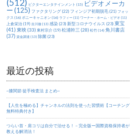
(512)
ビデオメーカ
ビクターエンタテインメント
(15)
ー
(125)
ファクタリング
(22)
フィンジア初期脱毛
(21)
フォッ
クス
(16)
ポニーキャニオン
(16)
ラフィー
(11)
ワーナー・ホーム・ビデオ
(11)
東宝
感染
(23)
新型コロナウイルス
(23)
上倉栄治
(19)
吉川徹
(13)
(41)
東映
(33)
角川書店
松浦幹三
(28)
東村宗介
(19)
松竹
(14)
(37)
除菌
(23)
資金調達
(13)
最近の投稿
~膝関節 徒手検査法 まとめ~
【人生を極める】チャンネルの法則を使った習慣術【コーチング
無料特典付き】
つらい首・肩コリは自分で治せる！－完全版ー国際資格保持者が
教える解消法！