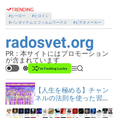
S
k
TRENDING
i
#ヒーロー
#ヒロイン
p
t
#バンダイナムコ フィルムワークス
#ビデオメーカー
o
c
radosvet.org
o
n
t
PR：本サイトにはプロモーション
e
n
が含まれています
t
I'm Feeling Lucky
S
M
S
w
e
e
i
n
a
t
u
r
【人生を極める】チャン
c
c
h
h
ネルの法則を使った習慣
c
o
術【コーチング無料特典
l
o
付き】
r