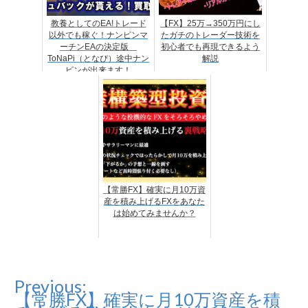
教養としてのEA!トレード
【FX】25万→350万円にし
以外でも稼ぐ！ナンピンマ
たガチのトレーダー技術を
ーチンEAの決定版
初心者でも再現できるよう
ToNaPi（となぴ）途中ナン
解説
ピンが出来ます！
【常勝FX】確実に月10万資
産を積み上げるFXをあなた
は始めてみませんか？
Previous:
投
【常勝FX】確実に月10万資産を積