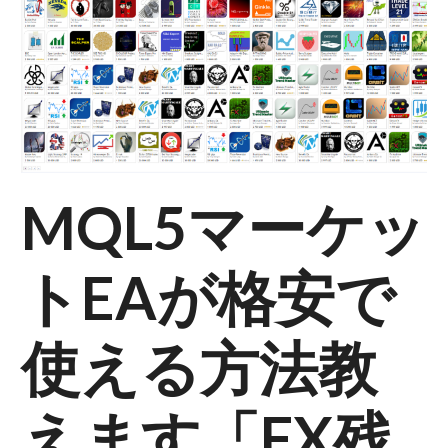
m
o
d
e
MQL5マーケッ
トEAが格安で
使える方法教
えます「FX残