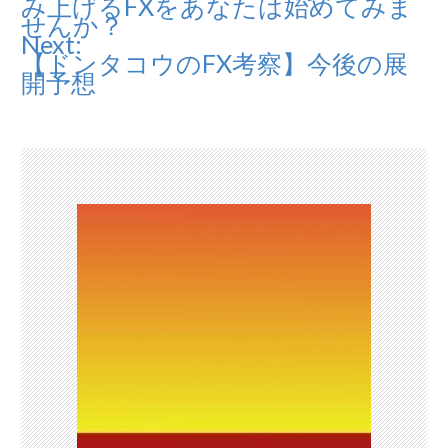
稿
み上げるFXをあなたは始めてみま
せんか？
ナ
Next:
【ドンタコウのFX考察】今後の展
ビ
開予想
ゲ
ー
シ
ョ
ン