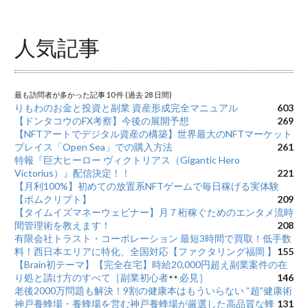
人気記事
最も訪問者が多かった記事 10 件 (過去 28 日間)
りもわのお金と投資と副業 資産形成完全マニュアル
603
【ドンタコウのFX考察】今後の展開予想
269
【NFTアートでデジタル資産の構築】世界最大のNFTマーケット
プレイス「Open Sea」での購入方法
261
特報『巨大ヒーロー ヴィクトリアス（Gigantic Hero
Victorius）』配信決定！！
221
【月利100%】初めての放置系NFTゲームで毎日稼げる実体験
【ボムクリプト】
209
【タイムイズマネーウェビナー】月７桁稼ぐためのエンタメ流時
間管理術を教えます！
208
有限会社トラスト・コーポレーション 最短3時間で買取！低手数
料！西日本エリアに特化、全国対応【ファクタリング福岡 】
155
【Brain初テーマ】【完全在宅】時給20,000円超え副業案件の在
り処と請け方のすべて［副業初心者
必見］
146
老後2000万問題も解決！9割の健康本はもういらない “超”健康術
神戸養蜂場・養蜂場を営む神戸養蜂場が厳選した高品質な蜂
131