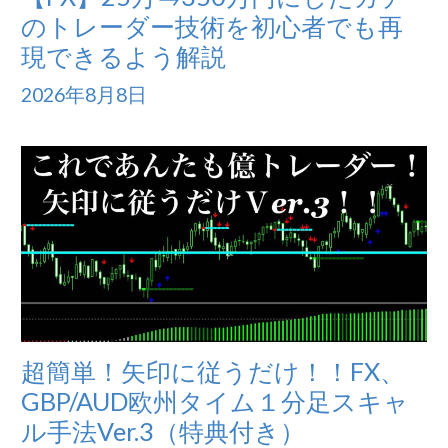
のトレーダー技術を初心者でも再
現できるよう解説
2026年8月8日
超簡単！矢印に従うだけ！！FX、
GBP/AUD欧州タイム１分足スキャ
ル手法Ver.3（特典付き）