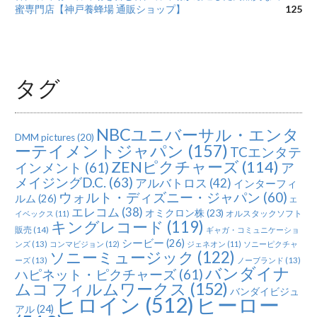
蜜専門店【神戸養蜂場 通販ショップ】
125
タグ
NBCユニバーサル・エンタ
DMM pictures
(20)
ーテイメントジャパン
(157)
TCエンタテ
ZENピクチャーズ
(114)
インメント
(61)
ア
メイジングD.C.
(63)
アルバトロス
(42)
インターフィ
ウォルト・ディズニー・ジャパン
(60)
ルム
(26)
エ
エレコム
(38)
オミクロン株
(23)
オルスタックソフト
イベックス
(11)
キングレコード
(119)
販売
(14)
ギャガ・コミュニケーショ
シービー
(26)
ンズ
(13)
コンマビジョン
(12)
ジェネオン
(11)
ソニーピクチャ
ソニーミュージック
(122)
ーズ
(13)
ノーブランド
(13)
バンダイナ
ハピネット・ピクチャーズ
(61)
ムコ フィルムワークス
(152)
バンダイビジュ
ヒロイン
(512)
ヒーロー
アル
(24)