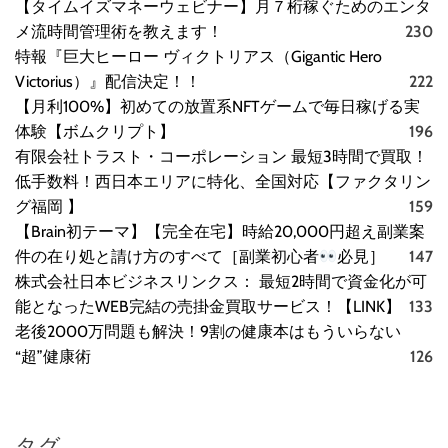
【タイムイズマネーウェビナー】月７桁稼ぐためのエンタ
メ流時間管理術を教えます！
230
特報『巨大ヒーロー ヴィクトリアス（Gigantic Hero
Victorius）』配信決定！！
222
【月利100%】初めての放置系NFTゲームで毎日稼げる実
体験【ボムクリプト】
196
有限会社トラスト・コーポレーション 最短3時間で買取！
低手数料！西日本エリアに特化、全国対応【ファクタリン
グ福岡 】
159
【Brain初テーマ】【完全在宅】時給20,000円超え副業案
件の在り処と請け方のすべて［副業初心者
必見］
147
株式会社日本ビジネスリンクス： 最短2時間で資金化が可
能となったWEB完結の売掛金買取サービス！【LINK】
133
老後2000万問題も解決！9割の健康本はもういらない
“超”健康術
126
タグ