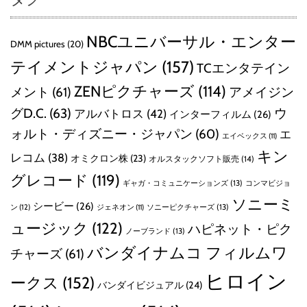
NBCユニバーサル・エンター
DMM pictures
(20)
テイメントジャパン
(157)
TCエンタテイン
ZENピクチャーズ
(114)
メント
(61)
アメイジン
グD.C.
(63)
ウ
アルバトロス
(42)
インターフィルム
(26)
ォルト・ディズニー・ジャパン
(60)
エ
エイベックス
(11)
キン
レコム
(38)
オミクロン株
(23)
オルスタックソフト販売
(14)
グレコード
(119)
ギャガ・コミュニケーションズ
(13)
コンマビジョ
ソニーミ
シービー
(26)
ン
(12)
ソニーピクチャーズ
(13)
ジェネオン
(11)
ュージック
(122)
ハピネット・ピク
ノーブランド
(13)
バンダイナムコ フィルムワ
チャーズ
(61)
ヒロイン
ークス
(152)
バンダイビジュアル
(24)