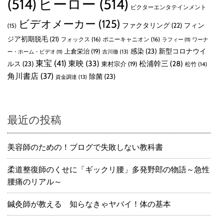
(514)
ヒーロー
(514)
ビクターエンタテインメント
ビデオメーカー
(125)
ファクタリング
(22)
フィン
(15)
ジア初期脱毛
(21)
フォックス
(16)
ポニーキャニオン
(16)
ラフィー
(11)
ワーナ
感染
(23)
新型コロナウイ
上倉栄治
(19)
吉川徹
(13)
ー・ホーム・ビデオ
(11)
東宝
(41)
東映
(33)
ルス
(23)
松浦幹三
(28)
東村宗介
(19)
松竹
(14)
角川書店
(37)
除菌
(23)
資金調達
(13)
最近の投稿
美容師のための！ブログで失敗しない教科書
柔道整復師のくせに「ギックリ腰」多発野郎の物語～急性
腰痛のリアル～
鍼灸師が教える 知らなきゃヤバイ！体の基本