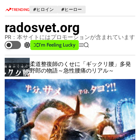
S
#ヒロイン
#ヒーロー
TRENDING
k
i
radosvet.org
p
t
PR：本サイトにはプロモーションが含まれています
o
I'm Feeling Lucky
S
M
S
c
w
e
e
o
i
n
a
柔道整復師のくせに「ギックリ腰」多発
n
t
u
r
野郎の物語～急性腰痛のリアル～
c
c
t
h
h
e
c
n
o
t
l
o
r
m
o
d
e