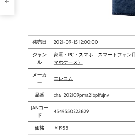
イ＋
ス
発売日
2021-09-15 12:00:00
ジャン
家電・PC・スマホ
スマートフォン
ル
マホケース）
メーカ
エレコム
ー
品番
cha_202109pma21bplfujnv
JANコー
4549550223829
ド
価格
￥1958