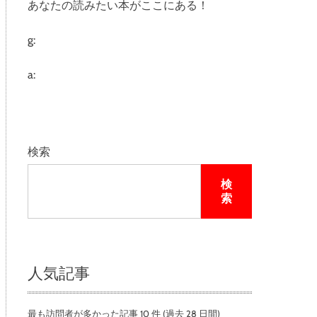
あなたの読みたい本がここにある！
e
g:
a:
検索
検
索
人気記事
最も訪問者が多かった記事 10 件 (過去 28 日間)