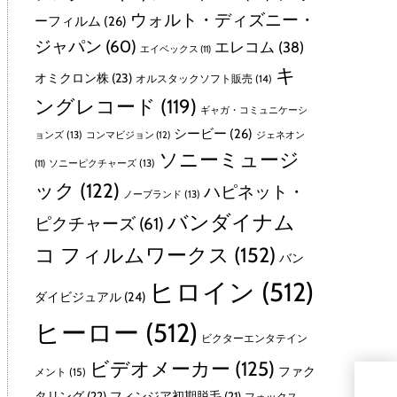
ウォルト・ディズニー・
ーフィルム
(26)
ジャパン
(60)
エレコム
(38)
エイベックス
(11)
キ
オミクロン株
(23)
オルスタックソフト販売
(14)
ングレコード
(119)
ギャガ・コミュニケーシ
シービー
(26)
ョンズ
(13)
コンマビジョン
(12)
ジェネオン
ソニーミュージ
ソニーピクチャーズ
(13)
(11)
ック
(122)
ハピネット・
ノーブランド
(13)
バンダイナム
ピクチャーズ
(61)
コ フィルムワークス
(152)
バン
ヒロイン
(512)
ダイビジュアル
(24)
ヒーロー
(512)
ビクターエンタテイン
ビデオメーカー
(125)
ファク
メント
(15)
スタ
タリング
(22)
フィンジア初期脱毛
(21)
フォックス