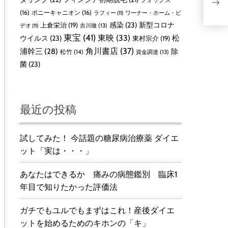
ァン
Mo
(16)
ポニーキャニオン
(16)
ラフィー
(11)
ワーナー・ホーム・ビ
レ
感染
(23)
新型コロナ
上倉栄治
(19)
吉川徹
(13)
デオ
(11)
東宝
(41)
東映
(33)
ウイルス
(23)
松
東村宗介
(19)
角川書店
(37)
浦幹三
(28)
除
松竹
(14)
資金調達
(13)
菌
(23)
最近の投稿
試してみた！ 今話題の糖尿病治療薬 ダイエ
ット「実は・・・」
あなたはできるか 痛みの病態鑑別 臨床1
年目で知りたかった評価法
ガチでもユルでもまずはこれ！産後ダイエ
ットを始めるためのキホンの「キ」