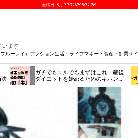
金曜日, 8月 7 2026
2
:
15
:
33
PM
ています
ay（ブルーレイ）
アクション
生活・ライフ
マネー・資産・副業
サ
ガチでもユルでもまずはこれ！産後
価法
ダイエットを始めるためのキホンの
「キ」