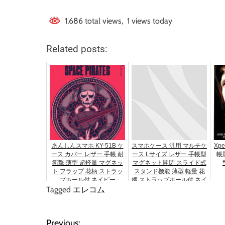
1,686 total views, 1 views today
Related posts:
あんしんスマホ KY-51B ケ
スマホケース 汎用 マルチケ
Xpe
ース カバー レザー 手帳 耐
ース Lサイズ レザー 手帳型
帳型
衝撃 薄型 超軽量 マグネッ
マグネット開閉 スライド式
ト フラップ 花柄 ストラッ
スタンド機能 薄型 軽量 花
プホール付 ネイビー
柄 ストラップホール付 ネイ
Tagged
エレコム
ビー
Previous: