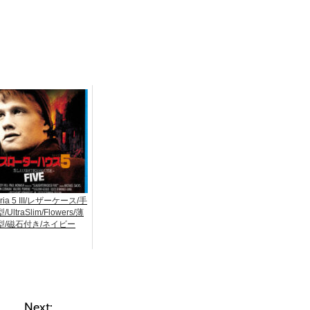
ria 5 III/レザーケース/手
/UltraSlim/Flowers/薄
型/磁石付き/ネイビー
Next: