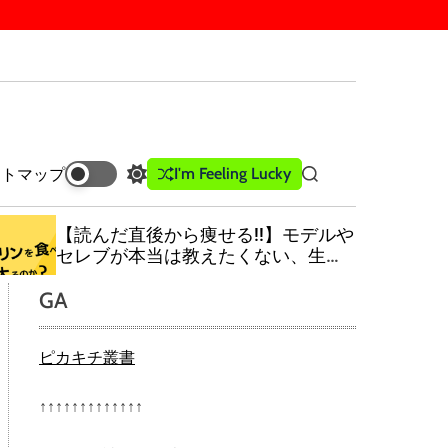
I'm Feeling Lucky
イトマップ
S
S
w
e
i
a
【読んだ直後から痩せる!!】モデルや
t
r
セレブが本当は教えたくない、生涯
c
c
ダイエットで悩まない方法をこっそ
h
h
GA
り教えます！日本一わかりやすい油
c
の教科書！
o
l
ピカキチ叢書
o
r
m
↑↑↑↑↑↑↑↑↑↑↑↑↑
o
d