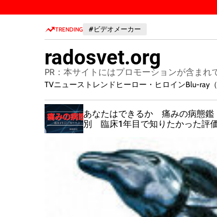
S
k
#ビデオメーカー
i
TRENDING
p
radosvet.org
t
o
PR：本サイトにはプロモーションが含まれ
c
TVニューストレンド
ヒーロー・ヒロイン
Blu-r
o
n
尿病治療薬
あなたはできるか 痛みの病態鑑
t
別 臨床1年目で知りたかった評
e
n
t