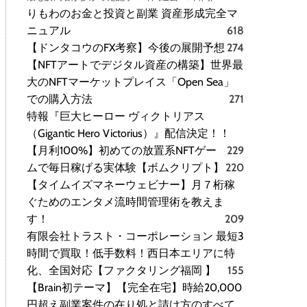
りもわのお金と投資と副業 資産形成完全マ
ニュアル
618
【ドンタコウのFX考察】今後の展開予想
274
【NFTアートでデジタル資産の構築】世界最
大のNFTマーケットプレイス「Open Sea」
での購入方法
271
特報『巨大ヒーロー ヴィクトリアス
（Gigantic Hero Victorius）』配信決定！！
【月利100%】初めての放置系NFTゲー
229
ムで毎日稼げる実体験【ボムクリプト】
220
【タイムイズマネーウェビナー】月７桁稼
ぐためのエンタメ流時間管理術を教えま
す！
209
有限会社トラスト・コーポレーション 最短3
時間で買取！低手数料！西日本エリアに特
化、全国対応【ファクタリング福岡 】
155
【Brain初テーマ】【完全在宅】時給20,000
円超え副業案件の在り処と請け方のすべて