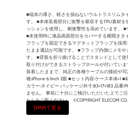
■端末の薄さ、軽さを損ねないウルトラスリムタイプのi
す。 ■本体装着部分に衝撃を吸収するTPU素材
ッションを使用し、耐衝撃性を高めています。 
■未使用時に液晶画面部分をカバーする横開きタ
フラップを固定できるマグネットフラップを採用
たまま通話が可能です。 ■フラップ内側にメモや
す。 ■背面を折り曲げることでスタンドとして使
取り付けができるストラップホールが付いていま
装着したままで、純正の各種ケーブルの接続や写真
種:iPhone 6.1inch 2眼 ■セット内容:ケース
カラー:ネイビー パッケージ外寸:83×17×183 品番
ません。 事前に十分にご検討いただいた上でご
ちらをご覧ください。 ©COPYRIGHT ELECOM CO.，LT
DMMで見る