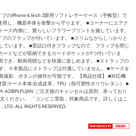
Phone 6.1inch 2眼用ソフトレザーケース（手帳型）で
を使用し、機器本体を衝撃から守ります。 ■コーナーにエアク
■ケース内側に、愛らしいフラワープリントを施しています。
イプのフラップが付いています。 ■スリムながらしっかりと
しています。 ■受話口付きフラップなので、フラップを閉じ
カードなどが収納できるカードポケットが1つ付いていま
用でき、動画視聴などを快適に楽しめます。 ■ストラップの
す。※本製品にストラップは付属していません。 ■ケースを
撮影、ボタンの操作が可能です。 【商品仕様】 ■対応機
本体×1 ■材質:ケース本体:合成皮革、TPU（熱可塑性ポリウレタン） ■
:PM-A21BPLFUJNV ご注文後のキャンセルは原則、承っており
注文ください。 「コンビニ受取」対象商品です。詳しくはこ
D. ALL RIGHTS RESERVED.