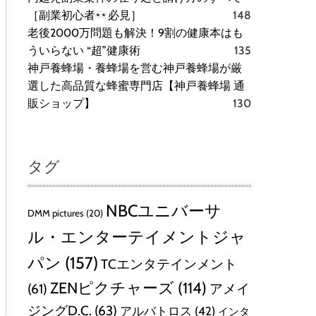
［副業初心者
必見］
148
老後2000万問題も解決！9割の健康本はも
ういらない “超”健康術
135
神戸養蜂場・養蜂場を営む神戸養蜂場が厳
選した高品質な蜂蜜専門店【神戸養蜂場 通
販ショップ】
130
タグ
NBCユニバーサ
DMM pictures
(20)
ル・エンターテイメントジャ
パン
(157)
TCエンタテインメント
ZENピクチャーズ
(114)
(61)
アメイ
ジングD.C.
(63)
アルバトロス
(42)
インタ