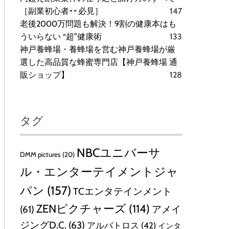
［副業初心者
必見］
147
老後2000万問題も解決！9割の健康本はも
ういらない “超”健康術
133
神戸養蜂場・養蜂場を営む神戸養蜂場が厳
選した高品質な蜂蜜専門店【神戸養蜂場 通
販ショップ】
128
タグ
NBCユニバーサ
DMM pictures
(20)
ル・エンターテイメントジャ
パン
(157)
TCエンタテインメント
ZENピクチャーズ
(114)
(61)
アメイ
ジングD.C.
(63)
アルバトロス
(42)
インタ