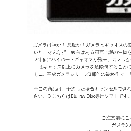
ガメラは神か！ 悪魔か！ガメラとギャオスの
いた。そんな折、綾奈はある洞窟で謎の生物
2引きにハイパー・ギャオスが飛来。ガメラ
はギャオス以上にガメラを危険視すること
し…。平成ガメラシリーズ3部作の最終作で、
※この商品は、予約した場合キャンセルでき
さい。※こちらはBlu-ray Disc専用ソ
ご注文前にこ
ガメラ3