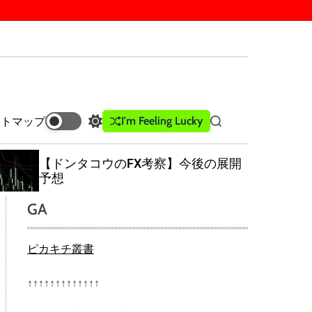
I'm Feeling Lucky
イトマップ
S
S
w
e
i
a
【ドンタコウのFX考察】今後の展開
t
r
予想
c
c
h
h
GA
c
o
l
ピカキチ叢書
o
r
m
↑↑↑↑↑↑↑↑↑↑↑↑↑
o
d