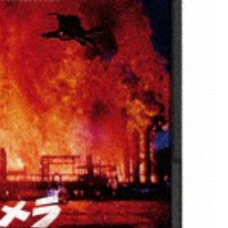
デ
ィ
ス
ク
）