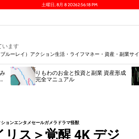
土曜日, 8月 8 2026
2
:
56
:
20
PM
ています
ay（ブルーレイ）
アクション
生活・ライフ
マネー・資産・副業
サ
積み
りもわのお金と投資と副業 資産形成
ん
完全マニュアル
クション
エンタメセール
ガメラ
ドラマ
怪獣
リス＞覚醒 4K デジ