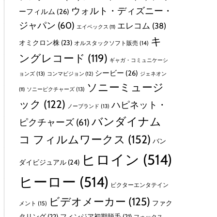
ウォルト・ディズニー・
ーフィルム
(26)
ジャパン
(60)
エレコム
(38)
エイベックス
(11)
キ
オミクロン株
(23)
オルスタックソフト販売
(14)
ングレコード
(119)
ギャガ・コミュニケーシ
シービー
(26)
ョンズ
(13)
コンマビジョン
(12)
ジェネオン
ソニーミュージ
ソニーピクチャーズ
(13)
(11)
ック
(122)
ハピネット・
ノーブランド
(13)
バンダイナム
ピクチャーズ
(61)
コ フィルムワークス
(152)
バン
ヒロイン
(514)
ダイビジュアル
(24)
ヒーロー
(514)
ビクターエンタテイン
ビデオメーカー
(125)
ファク
メント
(15)
タリング
(22)
フィンジア初期脱毛
(21)
フォックス