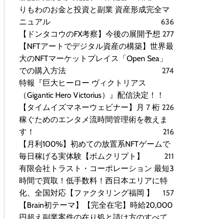
りもわのお金と投資と副業 資産形成完全マ
ニュアル
636
【ドンタコウのFX考察】今後の展開予想
277
【NFTアートでデジタル資産の構築】世界最
大のNFTマーケットプレイス「Open Sea」
での購入方法
274
特報『巨大ヒーロー ヴィクトリアス
（Gigantic Hero Victorius）』配信決定！！
【タイムイズマネーウェビナー】月７桁
226
稼ぐためのエンタメ流時間管理術を教えま
す！
216
【月利100%】初めての放置系NFTゲームで
毎日稼げる実体験【ボムクリプト】
211
有限会社トラスト・コーポレーション 最短3
時間で買取！低手数料！西日本エリアに特
化、全国対応【ファクタリング福岡 】
157
【Brain初テーマ】【完全在宅】時給20,000
円超え副業案件の在り処と請け方のすべて