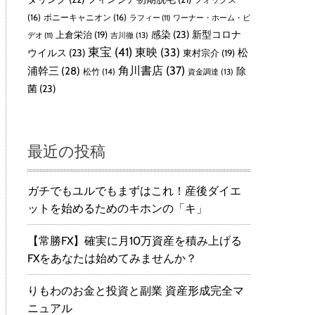
(16)
ポニーキャニオン
(16)
ラフィー
(11)
ワーナー・ホーム・ビ
感染
(23)
新型コロナ
上倉栄治
(19)
吉川徹
(13)
デオ
(11)
東宝
(41)
東映
(33)
ウイルス
(23)
松
東村宗介
(19)
角川書店
(37)
浦幹三
(28)
除
松竹
(14)
資金調達
(13)
菌
(23)
最近の投稿
ガチでもユルでもまずはこれ！産後ダイエ
ットを始めるためのキホンの「キ」
【常勝FX】確実に月10万資産を積み上げる
FXをあなたは始めてみませんか？
りもわのお金と投資と副業 資産形成完全マ
ニュアル