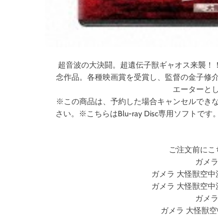
超音波の大決闘。超遺伝子獣ギャオス来襲！！
念作品。各種映画賞を受賞し、監督の金子修
エーターと
※この商品は、予約した場合キャンセルでき
さい。※こちらはBlu-ray Disc専用ソ
ご注文前にこ
ガメラ
ガメラ 大怪獣空中
ガメラ 大怪獣空中
ガメラ
ガメラ 大怪獣空中