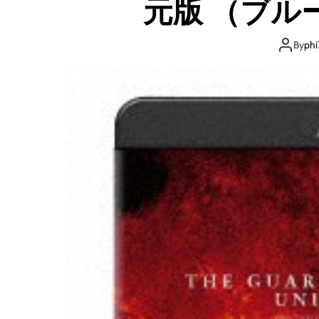
元版 （ブル
By
phi