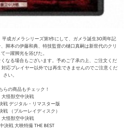
平成ガメラシリーズ第1作にして、ガメラ誕生30周年記
介、脚本の伊藤和典、特技監督の樋口真嗣は新世代のクリ
して一躍脚光を浴びた。
なくなる場合もございます。予めご了承の上、ご注文くだ
フトです。対応プレイヤー以外では再生できませんのでご注意くだ
さい。
ちらの商品もチェック！
 大怪獣空中決戦
決戦 デジタル・リマスター版
決戦 （ブルーレイディスク）
 大怪獣空中決戦
決戦 大映特撮 THE BEST