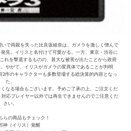
闘いで両親を失った比良坂綾奈は、ガメラを激しく憎んで
を発見。イリスと名付けて可愛がる。一方、東京・渋谷に
がこれを撃退するものの、甚大な被害が出たことから政府
に。やがて、イリスがガメラの変異体であることが判明
前2作のキャラクターも多数登場する総決算的内容となっ
た。
なくなる場合もございます。予めご了承の上、ご注文くだ
フトです。対応プレイヤー以外では再生できませんのでご注意くだ
さい。
ちらの商品もチェック！
 邪神（イリス）覚醒