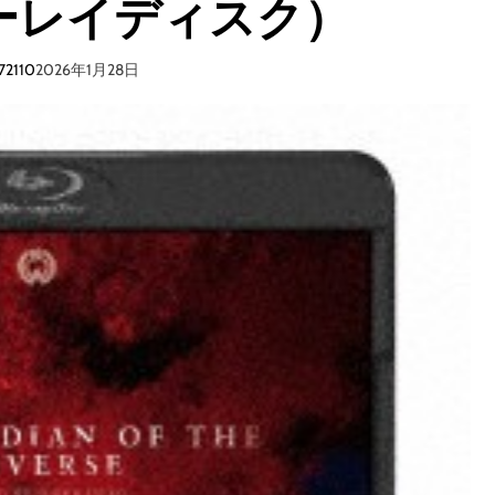
ーレイディスク）
イ
リ
ス
72110
2026年1月28日
＞
覚
醒
4
K
デ
ジ
タ
ル
復
元
版
（
ブ
ル
ー
レ
イ