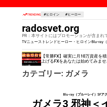
S
k
#ヒロイン
#ヒーロー
i
TRENDING
p
radosvet.org
t
o
PR：本サイトにはプロモーションが含まれ
c
TVニューストレンド
ヒーロー・ヒロイン
Blu-r
o
n
れ！産後
【常勝FX】確実に月10万資産を
t
キホンの
上げるFXをあなたは始めてみませ
e
か？
n
カテゴリー:
ガメラ
t
Blu-ray（ブルーレイ）
SF
ア
ガメラ3 邪神＜イ