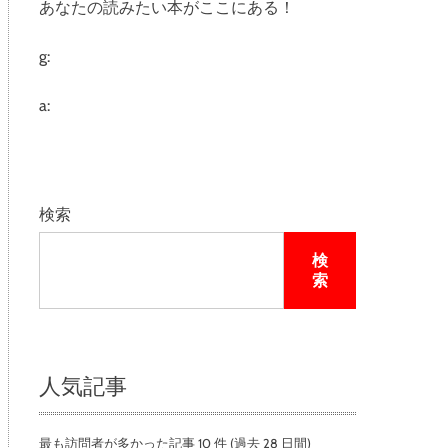
あなたの読みたい本がここにある！
e
g:
a:
検索
検
索
人気記事
最も訪問者が多かった記事 10 件 (過去 28 日間)