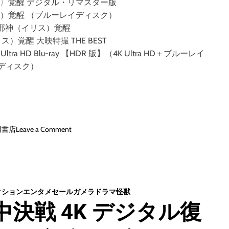
ス〉覚醒 デジタル・リマスター版
ス）覚醒 （ブルーレイディスク）
 邪神（イリス）覚醒
）覚醒 大映特撮 THE BEST
 HD Blu-ray 【HDR 版】（4K Ultra HD＋ブルーレイ
ディスク）
o
川書店
Leave a Comment
n
ガ
メ
ラ
3
クション
エンタメセール
ガメラ
ドラマ
怪獣
邪
決戦 4K デジタル復
神
＜