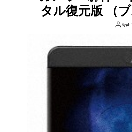
タル復元版 （
By
phi