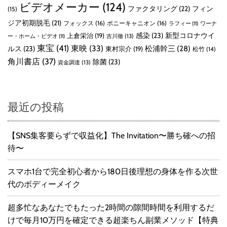
ビデオメーカー
(124)
ファクタリング
(22)
フィン
(15)
ジア初期脱毛
(21)
フォックス
(16)
ポニーキャニオン
(16)
ラフィー
(11)
ワーナ
感染
(23)
新型コロナウイ
上倉栄治
(19)
吉川徹
(13)
ー・ホーム・ビデオ
(11)
東宝
(41)
東映
(33)
ルス
(23)
松浦幹三
(28)
東村宗介
(19)
松竹
(14)
角川書店
(37)
除菌
(23)
資金調達
(13)
最近の投稿
【SNS集客要らずで収益化】The Invitation〜勝ち確への招
待〜
スマホ1台で完全初心者から180日後理想の身体を作る次世
代のボディーメイク
超多忙なあなたでもたった2時間の隙間時間を利用するだ
けで毎月10万円を確定できる超楽ちん副業メソッド【特典