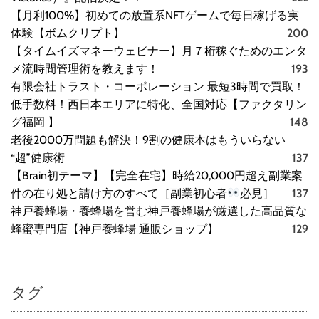
【月利100%】初めての放置系NFTゲームで毎日稼げる実
体験【ボムクリプト】
200
【タイムイズマネーウェビナー】月７桁稼ぐためのエンタ
メ流時間管理術を教えます！
193
有限会社トラスト・コーポレーション 最短3時間で買取！
低手数料！西日本エリアに特化、全国対応【ファクタリン
グ福岡 】
148
老後2000万問題も解決！9割の健康本はもういらない
“超”健康術
137
【Brain初テーマ】【完全在宅】時給20,000円超え副業案
件の在り処と請け方のすべて［副業初心者
必見］
137
神戸養蜂場・養蜂場を営む神戸養蜂場が厳選した高品質な
蜂蜜専門店【神戸養蜂場 通販ショップ】
129
タグ