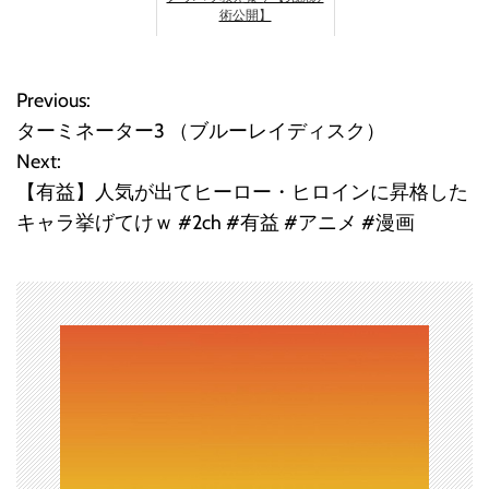
術公開】
Previous:
投
ターミネーター3 （ブルーレイディスク）
稿
Next:
【有益】人気が出てヒーロー・ヒロインに昇格した
ナ
キャラ挙げてけｗ #2ch #有益 #アニメ #漫画
ビ
ゲ
ー
シ
ョ
ン