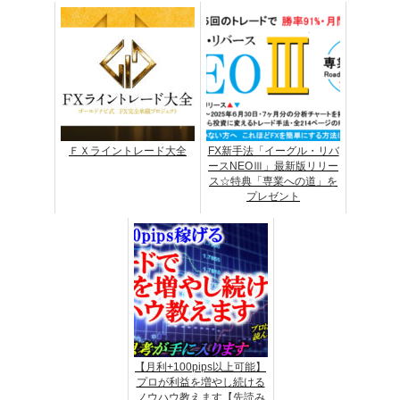
ＦＸライントレード大全
FX新手法「イーグル・リバ
ースNEOⅢ」最新版リリー
ス☆特典「専業への道」を
プレゼント
【月利+100pips以上可能】
プロが利益を増やし続ける
ノウハウ教えます【先読み