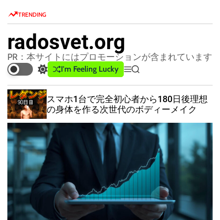
S
TRENDING
k
i
radosvet.org
p
t
PR：本サイトにはプロモーションが含まれています
o
I'm Feeling Lucky
S
M
S
c
w
e
e
o
i
n
a
スマホ1台で完全初心者から180日後理想
t
u
r
n
の身体を作る次世代のボディーメイク
c
c
t
h
h
e
c
n
o
l
t
o
r
m
o
d
e