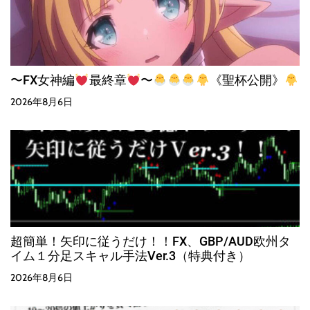
〜FX女神編
最終章
〜
《聖杯公開》
2026年8月6日
超簡単！矢印に従うだけ！！FX、GBP/AUD欧州タ
イム１分足スキャル手法Ver.3（特典付き）
2026年8月6日