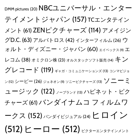
NBCユニバーサル・エンター
DMM pictures
(20)
テイメントジャパン
(157)
TCエンタテイン
ZENピクチャーズ
(114)
メント
(61)
アメイジン
グD.C.
(63)
ウ
アルバトロス
(42)
インターフィルム
(26)
ォルト・ディズニー・ジャパン
(60)
エ
エイベックス
(11)
キン
レコム
(38)
オミクロン株
(23)
オルスタックソフト販売
(14)
グレコード
(119)
ギャガ・コミュニケーションズ
(13)
コンマビジョ
ソニーミ
シービー
(26)
ン
(12)
ソニーピクチャーズ
(13)
ジェネオン
(11)
ュージック
(122)
ハピネット・ピク
ノーブランド
(13)
バンダイナムコ フィルムワ
チャーズ
(61)
ヒロイン
ークス
(152)
バンダイビジュアル
(24)
(512)
ヒーロー
(512)
ビクターエンタテインメント