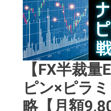
【FX半裁量
ピン×ピラ
略【月額9,