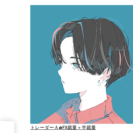
ー
トレーダーＡ@FX裁量＋半裁量