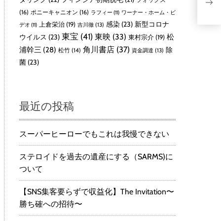
健
(16)
ポニーキャニオン
(16)
ラフィー
(11)
ワーナー・ホーム・ビ
感染
(23)
新型コロナ
上倉栄治
(19)
吉川徹
(13)
デオ
(11)
東宝
(41)
東映
(33)
ウイルス
(23)
松
東村宗介
(19)
角川書店
(37)
浦幹三
(28)
除
松竹
(14)
資金調達
(13)
菌
(23)
最近の投稿
スーパーヒーローでもこれは我慢できない
ステロイドを過去の遺産にする（SARMS)に
ついて
【SNS集客要らずで収益化】The Invitation〜
勝ち確への招待〜