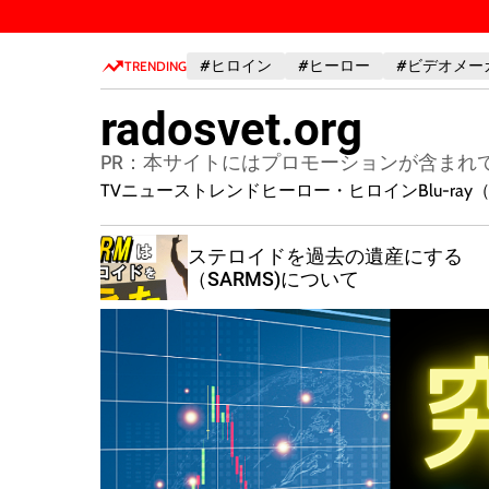
S
k
#ヒロイン
#ヒーロー
#ビデオメー
i
TRENDING
p
radosvet.org
t
o
PR：本サイトにはプロモーションが含まれ
c
TVニューストレンド
ヒーロー・ヒロイン
Blu-r
o
n
は我慢で
ステロイドを過去の遺産にする
t
（SARMS)について
e
n
t