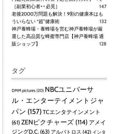
［副業初心者
必見］
147
老後2000万問題も解決！9割の健康本はも
ういらない “超”健康術
132
神戸養蜂場・養蜂場を営む神戸養蜂場が厳
選した高品質な蜂蜜専門店【神戸養蜂場 通
販ショップ】
128
タグ
NBCユニバーサ
DMM pictures
(20)
ル・エンターテイメントジャ
パン
(157)
TCエンタテインメント
ZENピクチャーズ
(114)
(61)
アメイ
ジングD.C.
(63)
アルバトロス
(42)
インタ