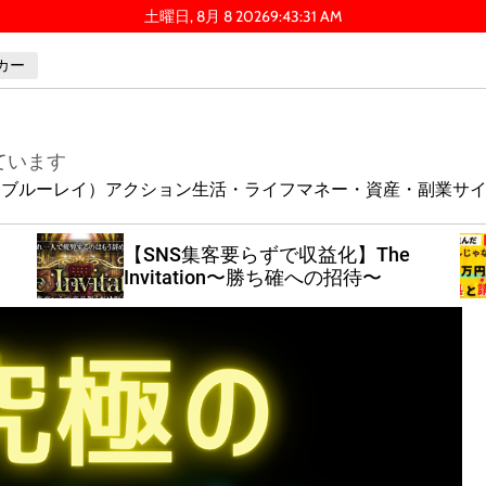
土曜日, 8月 8 2026
9
:
43
:
32
AM
カー
ています
ay（ブルーレイ）
アクション
生活・ライフ
マネー・資産・副業
サ
【SNS集客要らずで収益化】The
Invitation〜勝ち確への招待〜