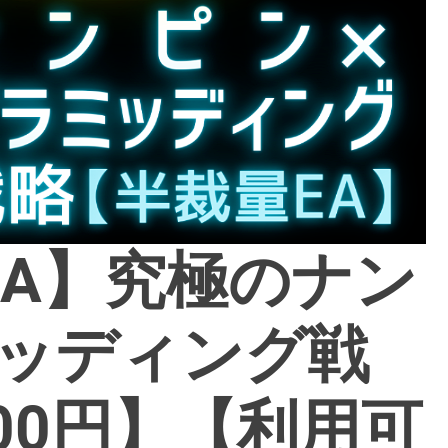
EA】究極のナン
ミッディング戦
800円】【利用可