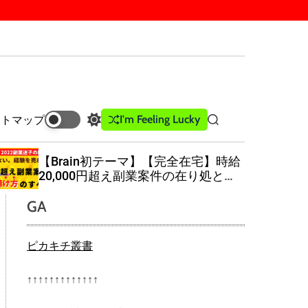
I'm Feeling Lucky
イトマップ
S
S
w
e
i
a
【Brain初テーマ】【完全在宅】時給
t
r
20,000円超え副業案件の在り処と請
c
c
け方のすべて［副業初心者
必見］
h
h
GA
c
o
l
ピカキチ叢書
o
r
m
↑↑↑↑↑↑↑↑↑↑↑↑↑
o
d