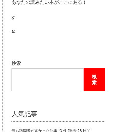
あなたの読みたい本がここにある！
e
g:
a:
検索
検
索
人気記事
最も訪問者が多かった記事 10 件 (過去 28 日間)