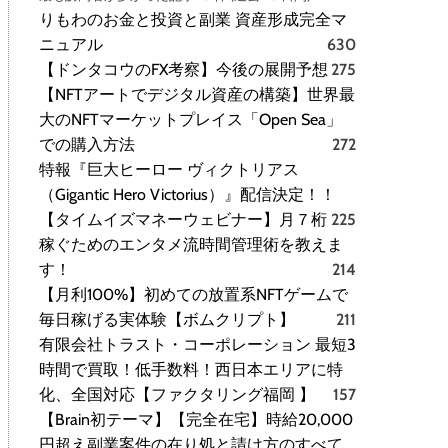
りもわのお金と投資と副業 資産形成完全マ
ニュアル
630
【ドンタコウのFX考察】今後の展開予想
275
【NFTアートでデジタル資産の構築】世界最
大のNFTマーケットプレイス「Open Sea」
での購入方法
272
特報『巨大ヒーロー ヴィクトリアス
（Gigantic Hero Victorius）』配信決定！！
【タイムイズマネーウェビナー】月７桁
225
稼ぐためのエンタメ流時間管理術を教えま
す！
214
【月利100%】初めての放置系NFTゲームで
毎日稼げる実体験【ボムクリプト】
211
有限会社トラスト・コーポレーション 最短3
時間で買取！低手数料！西日本エリアに特
化、全国対応【ファクタリング福岡 】
157
【Brain初テーマ】【完全在宅】時給20,000
円超え副業案件の在り処と請け方のすべて