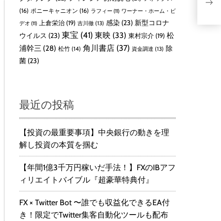
（
(16)
ポニーキャニオン
(16)
ラフィー
(11)
ワーナー・ホーム・ビ
感染
(23)
新型コロナ
上倉栄治
(19)
吉川徹
(13)
デオ
(11)
東宝
(41)
東映
(33)
ウイルス
(23)
松
東村宗介
(19)
角川書店
(37)
浦幹三
(28)
除
松竹
(14)
資金調達
(13)
菌
(23)
最近の投稿
【投資の最重要事項】中央銀行の動きを理
解し投資の本質を掴む
【年間1億3千万円稼いだ手法！】FXのIBアフ
ィリエイトバイブル『超豪華特典付』
FX × Twitter Bot 〜誰でも収益化できるEA付
き！限定でTwitter集客自動化ツールも配布