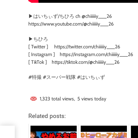
▶︎はいちぃず/ちひろ ch @chiiiiiiy___26
https://www.youtube.com/@chiiiiiiy___26
▶︎ちひろ
[ Twitter ] https://twitter.com/chiiiiiiy___26
[ Instagram ] https://instagram.com/chiiiiiiy___26
[ TikTok ] https://tiktok.com/@chiiiiiiy___26
#特撮 #スーパー戦隊 #はいちぃず
1,323 total views, 5 views today
Related posts: