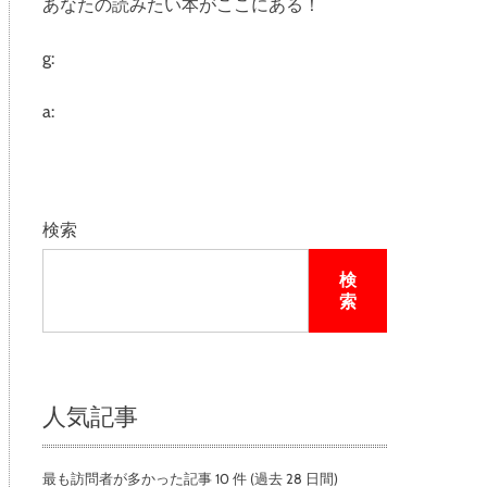
あなたの読みたい本がここにある！
e
g:
a:
検索
検
索
人気記事
最も訪問者が多かった記事 10 件 (過去 28 日間)