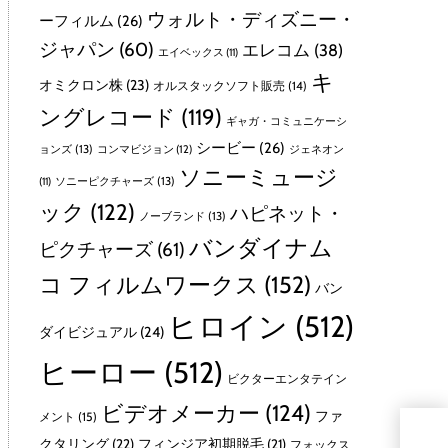
ウォルト・ディズニー・
ーフィルム
(26)
ジャパン
(60)
エレコム
(38)
エイベックス
(11)
キ
オミクロン株
(23)
オルスタックソフト販売
(14)
ングレコード
(119)
ギャガ・コミュニケーシ
シービー
(26)
ョンズ
(13)
コンマビジョン
(12)
ジェネオン
ソニーミュージ
ソニーピクチャーズ
(13)
(11)
ック
(122)
ハピネット・
ノーブランド
(13)
バンダイナム
ピクチャーズ
(61)
コ フィルムワークス
(152)
バン
ヒロイン
(512)
ダイビジュアル
(24)
ヒーロー
(512)
ビクターエンタテイン
ビデオメーカー
(124)
ファ
メント
(15)
エイ
クタリング
(22)
フィンジア初期脱毛
(21)
フォックス