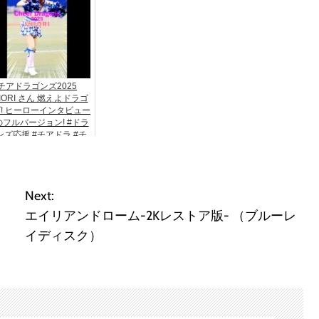
チアドラゴンズ2025
IORI さん 燃えよドラゴ
! ヒーローインタビュー
のフルバージョン! #ドラ
ンズ応援 #チアドラ #チ
ドラゴンズ #中日ドラゴ
ズ応援歌 #プロ野球チア
Next:
エイリアンドローム-2Kレストア版- （ブルーレ
イディスク）