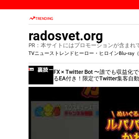
S
k
TRENDING
i
p
radosvet.org
t
o
PR：本サイトにはプロモーションが含まれ
c
TVニューストレンド
ヒーロー・ヒロイン
Blu-r
o
n
法！】FX
FX × Twitter Bot 〜誰でも収益化
t
ブル『超豪
るEA付き！限定でTwitter集客自
e
ツールも配布中！〜
n
t