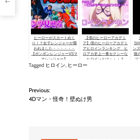
ヒーローがスカートめく
【僕のヒーローアカデミ
り！？女子レンジャーが襲
ア】僕のヒーローアカデミ
SH
われました・・・・・・
アヒロインランキング ヒ
ンズ
【ボンボンレンジャーVSマ
ロアカ史上一番セクシーな
後
ナレンジャー】
ヒロインとは・・・？
ゴ
Tagged
ヒロイン
,
ヒーロー
ア
ン
投
Previous:
4Dマン・怪奇！壁ぬけ男
稿
ナ
ビ