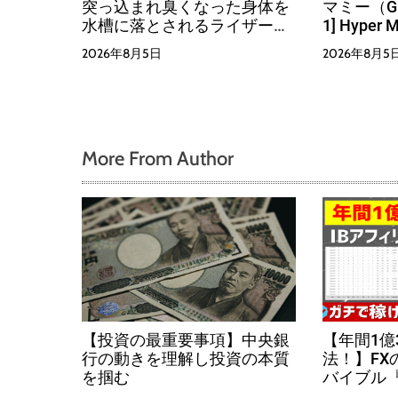
突っ込まれ臭くなった身体を
マミー（Gian
水槽に落とされるライザーカ
1] Hyper
ゲリ
2026年8月5日
2026年8月5
More From Author
【投資の最重要事項】中央銀
【年間1億
行の動きを理解し投資の本質
法！】FX
を掴む
バイブル