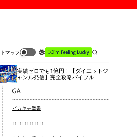
I'm Feeling Lucky
イトマップ
S
S
w
e
i
a
実績ゼロでも1億円！【ダイエットジ
t
r
ャンル発信】完全攻略バイブル
c
c
h
h
GA
c
o
l
ピカキチ叢書
o
r
m
↑↑↑↑↑↑↑↑↑↑↑↑↑
o
d