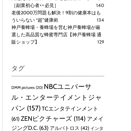
［副業初心者
必見］
140
老後2000万問題も解決！9割の健康本はも
ういらない “超”健康術
134
神戸養蜂場・養蜂場を営む神戸養蜂場が厳
選した高品質な蜂蜜専門店【神戸養蜂場 通
販ショップ】
129
タグ
NBCユニバーサ
DMM pictures
(20)
ル・エンターテイメントジャ
パン
(157)
TCエンタテインメント
ZENピクチャーズ
(114)
(61)
アメイ
ジングD.C.
(63)
アルバトロス
(42)
インタ