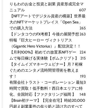
りもわのお金と投資と副業 資産形成完全マ
ニュアル
607
【NFTアートでデジタル資産の構築】世界最
大のNFTマーケットプレイス「Open Sea」
での購入方法
265
【ドンタコウのFX考察】今後の展開予想
263
特報『巨大ヒーロー ヴィクトリアス
（Gigantic Hero Victorius）』配信決定！！
【月利100%】初めての放置系NFTゲー
224
ムで毎日稼げる実体験【ボムクリプト】
215
【タイムイズマネーウェビナー】月７桁稼
ぐためのエンタメ流時間管理術を教えま
す！
193
有限会社トラスト・コーポレーション 最短3
時間で買取！低手数料！西日本エリアに特
化、全国対応【ファクタリング福岡 】
148
【Brain初テーマ】【完全在宅】時給20,000
円超え副業案件の在り処と請け方のすべて