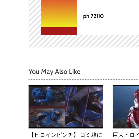
ゲ
ー
phi72110
シ
ョ
ン
You May Also Like
【ヒロインピンチ】 ゴミ箱に
巨大ヒロイ