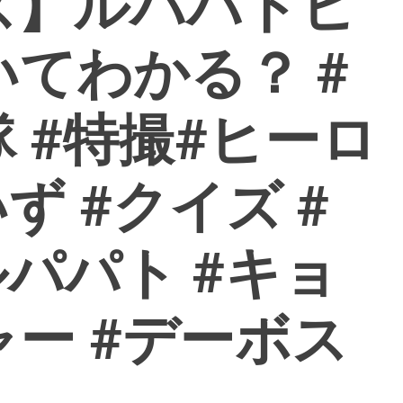
ズ】ルパパトヒ
てわかる？ #
 #特撮#ヒーロ
ず #クイズ #
ルパパト #キョ
ー #デーボス