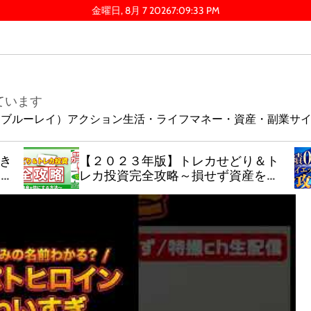
金曜日, 8月 7 2026
7
:
09
:
34
PM
ています
ay（ブルーレイ）
アクション
生活・ライフ
マネー・資産・副業
サ
でき
【２０２３年版】トレカせどり＆ト
動化
レカ投資完全攻略～損せず資産を倍
にする方法～【４大特典付き】