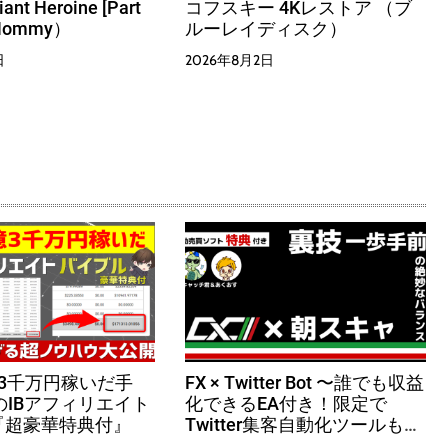
t Heroine [Part
コフスキー 4Kレストア （ブ
 Mommy）
ルーレイディスク）
日
2026年8月2日
3千万円稼いだ手
FX × Twitter Bot 〜誰でも収益
のIBアフィリエイト
化できるEA付き！限定で
『超豪華特典付』
Twitter集客自動化ツールも配
布中！〜